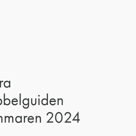
ra
bbelguiden
mmaren 2024