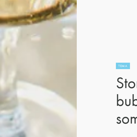
TEMA
Sto
bu
so