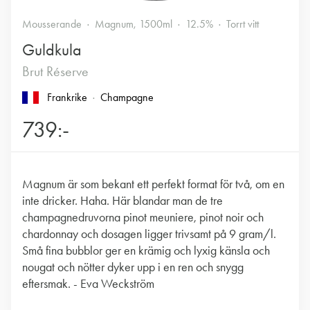
Mousserande
Magnum, 1500ml
12.5%
Torrt vitt
Guldkula
Brut Réserve
Frankrike
Champagne
739:-
Magnum är som bekant ett perfekt format för två, om en
inte dricker. Haha. Här blandar man de tre
champagnedruvorna pinot meuniere, pinot noir och
chardonnay och dosagen ligger trivsamt på 9 gram/l.
Små fina bubblor ger en krämig och lyxig känsla och
nougat och nötter dyker upp i en ren och snygg
eftersmak. - Eva Weckström