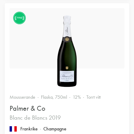
FYND
Mousserande
Flaska, 750ml
12%
Torrt vitt
Palmer & Co
Blanc de Blancs 2019
Frankrike
Champagne