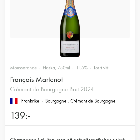
Mousserande
Flaska, 750ml
11.5%
Torrt vitt
François Martenot
Crémant de Bourgogne Brut 2024
Frankrike
Bourgogne
, Crémant de Bourgogne
139:-