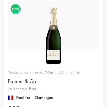
FYND
Mousserande
Flaska, 750ml
12%
Torrt vitt
Palmer & Co
La Réserve Brut
Frankrike
Champagne