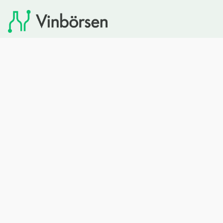
Vinbörsen tipsar om viner som du sedan kan köpa via
Systembolaget. Vinbörsen har ingen egen försäljning och
heller inget kommersiellt samarbete med Systembolaget.
Bläddra
Om oss
Rött vin
Om Vinbörsen
Vitt vin
Hur funkar det?
Mousserande
Redaktionen
Rosévin
Privacy policy
Sprit
Arkivet