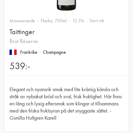
Mousserande
Flaska, 750ml
12.5%
Torrt vitt
Taittinger
Brut Réserve
Frankrike
Champagne
539:-
Elegant och nyansrik smak med lite krämig känsla och
stråk av nybakat bröd och sval, frisk fruktighet. Här finns
en lång och lyxig eftersmak som klingar ut tillsammans
med den friska fruktsyran på det snyggaste sättet. -
Gunilla Hultgren Karell