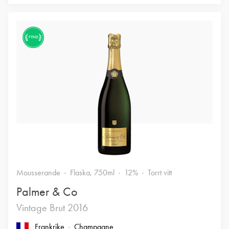
FYND
Mousserande
Flaska, 750ml
12%
Torrt vitt
Palmer & Co
Vintage Brut 2016
Frankrike
Champagne