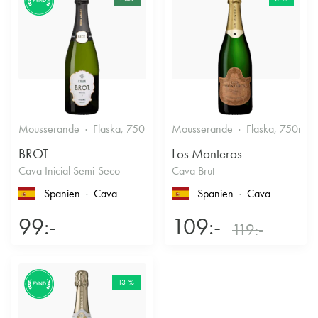
FYND
Mousserande
Flaska, 750ml
11.5%
Mousserande
Halvtorrt vitt
Flaska, 750ml
BROT
Los Monteros
Cava Inicial Semi-Seco
Cava Brut
Spanien
Cava
Spanien
Cava
99:-
109:-
119:-
13 %
FYND