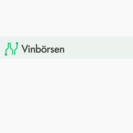
Vinbörsen tipsar om viner som du sedan kan köpa via
Systembolaget. Vinbörsen har ingen egen försäljning och
heller inget kommersiellt samarbete med Systembolaget.
Bläddra
Om oss
Rött vin
Om Vinbörsen
Vitt vin
Hur funkar det?