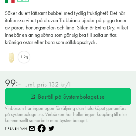
Söker du ett lättsamt bubbel med tydlig fruktighet? Det här
italienska vinet på druvan Trebbiano bjuder på pigga toner
av päron, honungsmelon och lime. Stilen är Extra Dry, vilket
innebär en aning sötma som gör sig bra till salta snittar,
krämiga ostar eller bara som sällskapsdryck.
1.2g
99:-
Jmf. pris 132 kr/l
Beställ på Systembolaget.se
open_in_new
Vinbörsen har ingen egen försäljning utan hela köpet genomförs
på systembolaget.se. Vinbörsen har heller ingen koppling till eller
kommersiellt samarbete med Systembolaget.
TIPSA EN VÄN