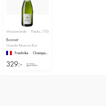
Mousserande
Flaska, 750ml
12.5%
Torrt vitt
Bonnet
Grande Réserve Brut
Frankrike
Champagne
329:-
379:-