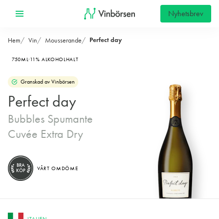
Nyhetsbrev
Perfect day
Hem
Vin
Mousserande
750ML
11% ALKOHOLHALT
Granskad av Vinbörsen
Perfect day
Bubbles Spumante
Cuvée Extra Dry
BRA
VÅRT OMDÖME
KÖP
ITALIEN