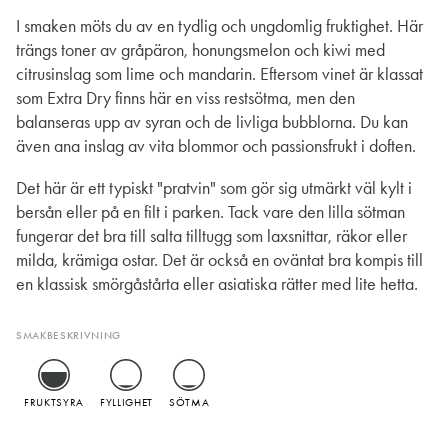
I smaken möts du av en tydlig och ungdomlig fruktighet. Här
trängs toner av gråpäron, honungsmelon och kiwi med
citrusinslag som lime och mandarin. Eftersom vinet är klassat
som Extra Dry finns här en viss restsötma, men den
balanseras upp av syran och de livliga bubblorna. Du kan
även ana inslag av vita blommor och passionsfrukt i doften.
Det här är ett typiskt "pratvin" som gör sig utmärkt väl kylt i
bersån eller på en filt i parken. Tack vare den lilla sötman
fungerar det bra till salta tilltugg som laxsnittar, räkor eller
milda, krämiga ostar. Det är också en oväntat bra kompis till
en klassisk smörgåstårta eller asiatiska rätter med lite hetta.
SMAKBESKRIVNING
FRUKTSYRA
FYLLIGHET
SÖTMA