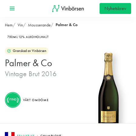
Nyhetsbrev
Palmer & Co
Hem
Vin
Mousserande
750ML
12% ALKOHOLHALT
Granskad av Vinbörsen
Palmer & Co
Vintage Brut 2016
FYND
VÅRT OMDÖME
FRANKRIKE
CHAMPAGNE