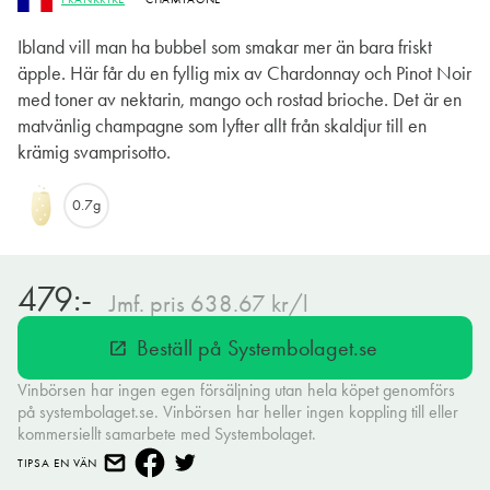
Ibland vill man ha bubbel som smakar mer än bara friskt
äpple. Här får du en fyllig mix av Chardonnay och Pinot Noir
med toner av nektarin, mango och rostad brioche. Det är en
matvänlig champagne som lyfter allt från skaldjur till en
krämig svamprisotto.
0.7g
479:-
Jmf. pris 638.67 kr/l
Beställ på Systembolaget.se
open_in_new
Vinbörsen har ingen egen försäljning utan hela köpet genomförs
på systembolaget.se. Vinbörsen har heller ingen koppling till eller
kommersiellt samarbete med Systembolaget.
TIPSA EN VÄN