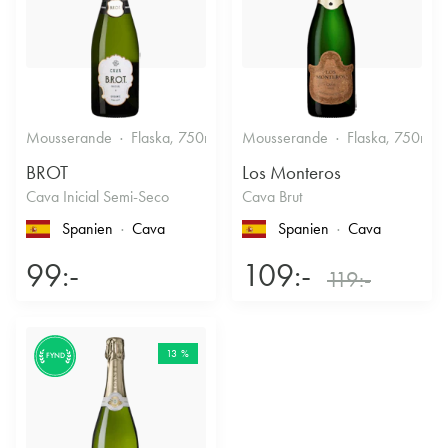
Mousserande
Flaska, 750ml
11.5%
Mousserande
Halvtorrt vitt
Flaska, 750ml
BROT
Los Monteros
Cava Inicial Semi-Seco
Cava Brut
Spanien
Cava
Spanien
Cava
99:-
109:-
119:-
13 %
FYND