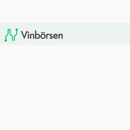
Vinbörsen tipsar om viner som du sedan kan köpa via
Systembolaget. Vinbörsen har ingen egen försäljning och
heller inget kommersiellt samarbete med Systembolaget.
Bläddra
Om oss
Rött vin
Om Vinbörsen
Vitt vin
Hur funkar det?
Mousserande
Redaktionen