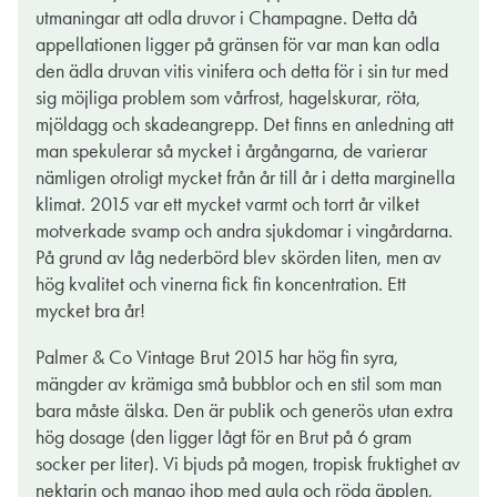
utmaningar att odla druvor i Champagne. Detta då
appellationen ligger på gränsen för var man kan odla
den ädla druvan vitis vinifera och detta för i sin tur med
sig möjliga problem som vårfrost, hagelskurar, röta,
mjöldagg och skadeangrepp. Det finns en anledning att
man spekulerar så mycket i årgångarna, de varierar
nämligen otroligt mycket från år till år i detta marginella
klimat. 2015 var ett mycket varmt och torrt år vilket
motverkade svamp och andra sjukdomar i vingårdarna.
På grund av låg nederbörd blev skörden liten, men av
hög kvalitet och vinerna fick fin koncentration. Ett
mycket bra år!
Palmer & Co Vintage Brut 2015 har hög fin syra,
mängder av krämiga små bubblor och en stil som man
bara måste älska. Den är publik och generös utan extra
hög dosage (den ligger lågt för en Brut på 6 gram
socker per liter). Vi bjuds på mogen, tropisk fruktighet av
nektarin och mango ihop med gula och röda äpplen,