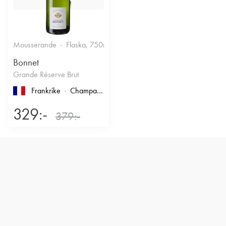
Mousserande
Flaska, 750ml
12.5%
Torrt vitt
Bonnet
Grande Réserve Brut
Frankrike
Champagne
329:-
379:-