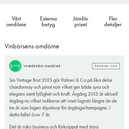
Vårt
Externa
Jämför
Fler
omdöme
betyg
priset
detaljer
Vinbörsens omdöme
ÅRGÅNG: 2015
VINBÖRSENS OMDÖME
FYND
Sin Vintage Brut 2015 gör Palmer & Co på lika delar
chardonnay och pinot noir vilket ger både syra och
elegans samt fyllighet och kraft. Årgång 2015 är aktuell
årgång nu vilket indikerar att vinet lagrats längre än de
tre år som lagen stipulerar för årgångschampagne. I
detta fallet över 7 år.
Det är risky business och förknippat med stora