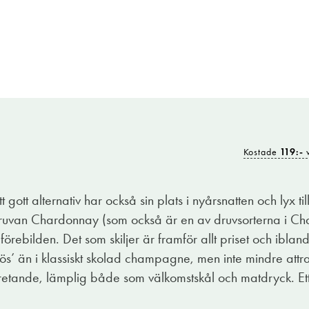
Kostade
119:-
v
gott alternativ har också sin plats i nyårsnatten och lyx ti
ruvan Chardonnay (som också är en av druvsorterna i 
örebilden. Det som skiljer är framför allt priset och ibland
nös’ än i klassiskt skolad champagne, men inte mindre attrak
retande, lämplig både som välkomstskål och matdryck. Ett f