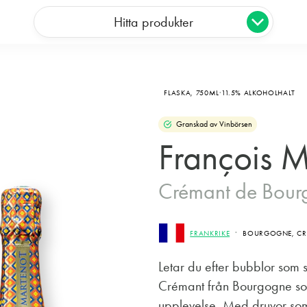
Hitta produkter
FLASKA,
750ML
11.5% ALKOHOLHALT
Granskad av Vinbörsen
François M
Crémant de Bour
FRANKRIKE
BOURGOGNE, C
Letar du efter bubblor som
Crémant från Bourgogne som
upplevelse. Med druvor som