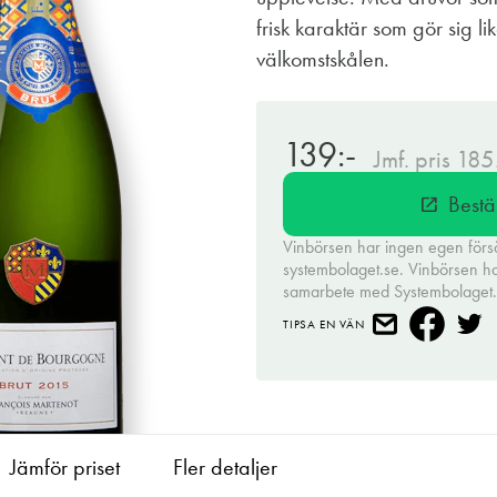
frisk karaktär som gör sig lika
välkomstskålen.
139:-
Jmf. pris 185
Bestä
open_in_new
Vinbörsen har ingen egen förs
systembolaget.se. Vinbörsen har 
samarbete med Systembolaget
TIPSA EN VÄN
Jämför priset
Fler detaljer