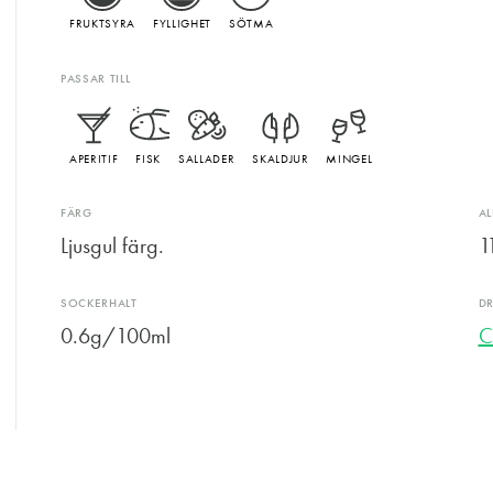
FRUKTSYRA
FYLLIGHET
SÖTMA
PASSAR TILL
APERITIF
FISK
SALLADER
SKALDJUR
MINGEL
FÄRG
A
Ljusgul färg.
1
SOCKERHALT
D
0.6g/100ml
C