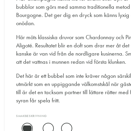
bubblor som görs med samma traditionella meto
Bourgogne. Det ger dig en dryck som känns lyxig och
onödan.
Här möts klassiska druvor som Chardonnay och P
Aligoté. Resultatet blir en doft som drar mer åt det
kanske är van vid från de nordligare kusinerna. Sma
att det vattnas i munnen redan vid första klunken.
Det här är ett bubbel som inte kräver någon särski
utmärkt som en uppiggande välkomstskål när gäste
till är det en tacksam partner till lättare rätter med
syran får spela fritt.
SMAKBESKRIVNING