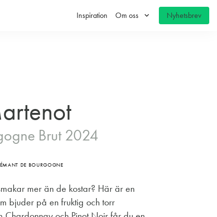
keyboard_arrow_down
Inspiration
Om oss
Nyhetsbrev
artenot
gogne Brut 2024
RÉMANT DE BOURGOGNE
 smakar mer än de kostar? Här är en
 bjuder på en fruktig och torr
 Chardonnay och Pinot Noir får du en