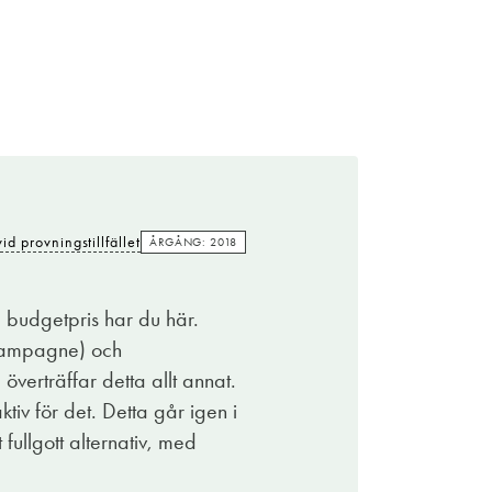
id provningstillfället
ÅRGÅNG: 2018
ll budgetpris har du här.
Champagne) och
 överträffar detta allt annat.
tiv för det. Detta går igen i
ullgott alternativ, med