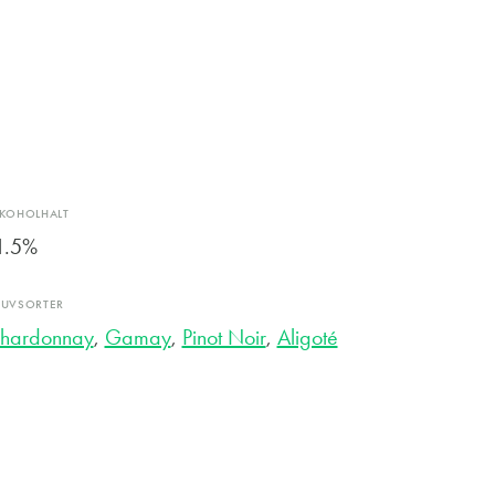
LKOHOLHALT
1.5%
RUVSORTER
hardonnay
,
Gamay
,
Pinot Noir
,
Aligoté