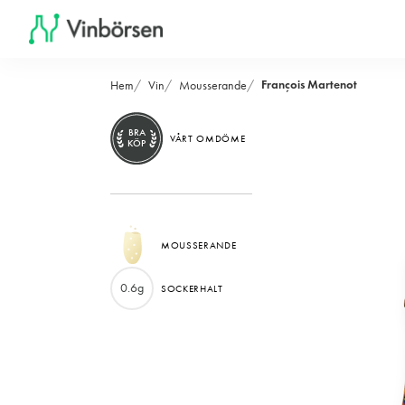
François Martenot
Hem
Vin
Mousserande
BRA
VÅRT OMDÖME
KÖP
MOUSSERANDE
0.6g
SOCKERHALT