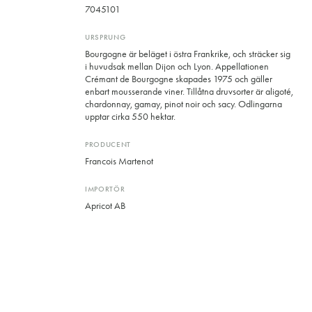
7045101
URSPRUNG
Bourgogne är beläget i östra Frankrike, och sträcker sig
i huvudsak mellan Dijon och Lyon. Appellationen
Crémant de Bourgogne skapades 1975 och gäller
enbart mousserande viner. Tillåtna druvsorter är aligoté,
chardonnay, gamay, pinot noir och sacy. Odlingarna
upptar cirka 550 hektar.
PRODUCENT
Francois Martenot
IMPORTÖR
Apricot AB