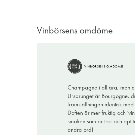
Vinbörsens omdöme
BRA
VINBÖRSENS OMDÖME
KÖP
Champagne i all ära, men ett 
Ursprunget är Bourgogne, d
framställningen identisk med f
Doften är mer fruktig och ’vi
smaken som är torr och aptit
andra ord!