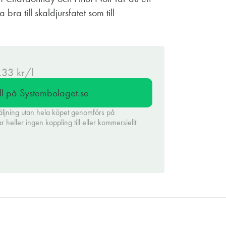
 bra till skaldjursfatet som till
.33 kr/l
ll på Systembolaget.se
äljning utan hela köpet genomförs på
heller ingen koppling till eller kommersiellt
.