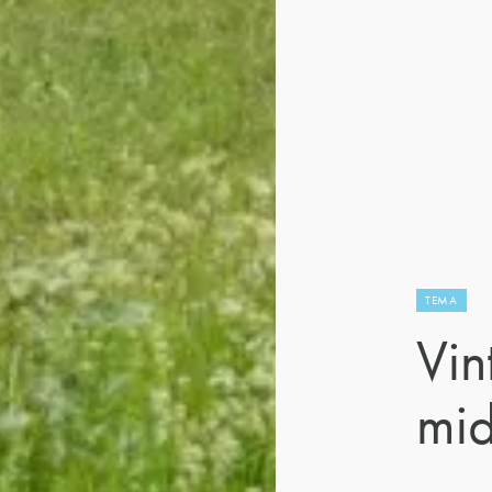
TEMA
Vin
mid