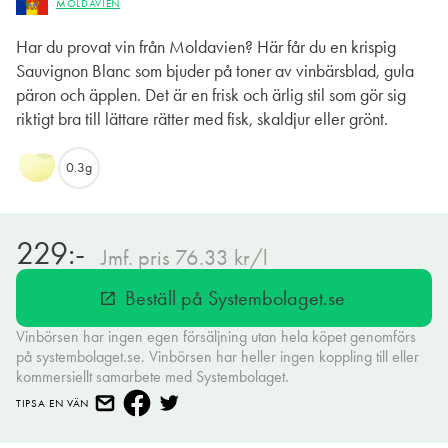
MOLDAVIEN
Har du provat vin från Moldavien? Här får du en krispig
Sauvignon Blanc som bjuder på toner av vinbärsblad, gula
päron och äpplen. Det är en frisk och ärlig stil som gör sig
riktigt bra till lättare rätter med fisk, skaldjur eller grönt.
0.3g
229:-
Jmf. pris 76.33 kr/l
Beställ på Systembolaget.se
open_in_new
Vinbörsen har ingen egen försäljning utan hela köpet genomförs
på systembolaget.se. Vinbörsen har heller ingen koppling till eller
kommersiellt samarbete med Systembolaget.
TIPSA EN VÄN