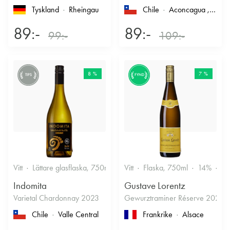
Tyskland
Rheingau
Chile
Aconcagua
, Casablanca
89:-
89:-
99:-
109:-
8 %
7 %
TIPS
FYND
Vitt
Lättare glasflaska, 750ml
12.5%
Vitt
Flaska, 750ml
Friskt & Fruktigt
14%
Dr
Indomita
Gustave Lorentz
Varietal Chardonnay 2023
Gewurztraminer Réserve 2025
Chile
Valle Central
Frankrike
Alsace