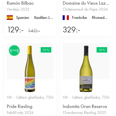
Ramón Bilbao
Domaine du Vieux Lazaret
Verdejo 2023
Châteauneuf-du-Pape 2024
Spanien
Kastilien-León
, Rueda
Frankrike
Rhonedalen
, 
129:-
329:-
140:-
10 %
18 %
FYND
Vitt
Lättare glasflaska, 750ml
12%
Vitt
Lättare glasflaska, 750ml
Friskt & Fruktigt
Pride Riesling
Indomita Gran Reserva
Fab&Fruity 2024
Chardonnay Riesling 2023