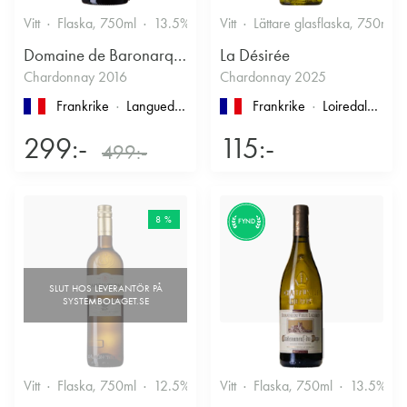
Vitt
Flaska, 750ml
13.5%
Vitt
Lättare glasflaska, 750ml
Domaine de Baronarques
La Désirée
Chardonnay 2016
Chardonnay 2025
Frankrike
Languedoc-Roussillon
, Limoux
Frankrike
Loiredalen
, IG
299:-
115:-
499:-
8 %
FYND
Vitt
Flaska, 750ml
12.5%
Vitt
Flaska, 750ml
13.5%