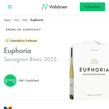
Nyhetsbrev
Euphoria
Hem
Vin
Vitt
3000ML
12% ALKOHOLHALT
Granskad av Vinbörsen
Euphoria
Sauvignon Blanc 2025
FYND
VÅRT OMDÖME