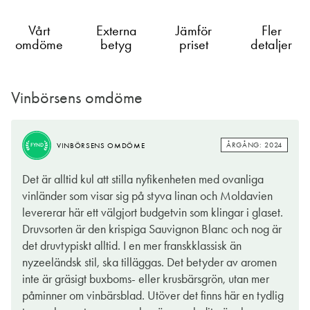
Vårt
Externa
Jämför
Fler
omdöme
betyg
priset
detaljer
Vinbörsens omdöme
ÅRGÅNG: 2024
VINBÖRSENS OMDÖME
FYND
Det är alltid kul att stilla nyfikenheten med ovanliga
vinländer som visar sig på styva linan och Moldavien
levererar här ett välgjort budgetvin som klingar i glaset.
Druvsorten är den krispiga Sauvignon Blanc och nog är
det druvtypiskt alltid. I en mer franskklassisk än
nyzeeländsk stil, ska tilläggas. Det betyder av aromen
inte är gräsigt buxboms- eller krusbärsgrön, utan mer
påminner om vinbärsblad. Utöver det finns här en tydlig