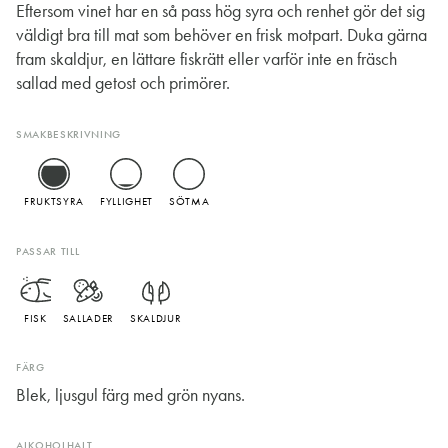
Eftersom vinet har en så pass hög syra och renhet gör det sig
väldigt bra till mat som behöver en frisk motpart. Duka gärna
fram skaldjur, en lättare fiskrätt eller varför inte en fräsch
sallad med getost och primörer.
SMAKBESKRIVNING
FRUKTSYRA
FYLLIGHET
SÖTMA
PASSAR TILL
FISK
SALLADER
SKALDJUR
FÄRG
Blek, ljusgul färg med grön nyans.
ALKOHOLHALT