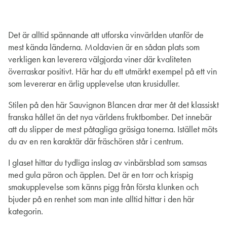
Det är alltid spännande att utforska vinvärlden utanför de
mest kända länderna. Moldavien är en sådan plats som
verkligen kan leverera välgjorda viner där kvaliteten
överraskar positivt. Här har du ett utmärkt exempel på ett vin
som levererar en ärlig upplevelse utan krusiduller.
Stilen på den här Sauvignon Blancen drar mer åt det klassiskt
franska hållet än det nya världens fruktbomber. Det innebär
att du slipper de mest påtagliga gräsiga tonerna. Istället möts
du av en ren karaktär där fräschören står i centrum.
I glaset hittar du tydliga inslag av vinbärsblad som samsas
med gula päron och äpplen. Det är en torr och krispig
smakupplevelse som känns pigg från första klunken och
bjuder på en renhet som man inte alltid hittar i den här
kategorin.