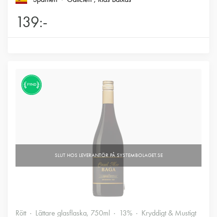
139:-
FYND
Rött
Lättare glasflaska, 750ml
13%
Kryddigt & Mustigt