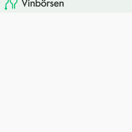
Vinbörsen tipsar om viner som du sedan kan köpa via
Systembolaget. Vinbörsen har ingen egen försäljning och
heller inget kommersiellt samarbete med Systembolaget.
Bläddra
Om oss
Rött vin
Om Vinbörsen
Vitt vin
Hur funkar det?
Mousserande
Redaktionen
Rosévin
Privacy policy
Sprit
Arkivet
Öl