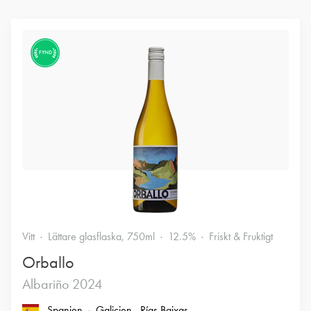
FYND
Vitt
Lättare glasflaska, 750ml
12.5%
Friskt & Fruktigt
Orballo
Albariño 2024
Spanien
Galicien
, Rías Baixas