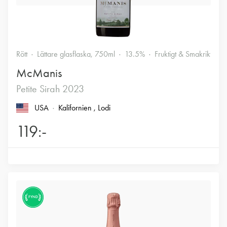
Rött
Lättare glasflaska, 750ml
13.5%
Fruktigt & Smakrikt
McManis
Petite Sirah 2023
USA
Kalifornien
, Lodi
119:-
FYND