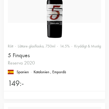
Rött
Lättare glasflaska, 750ml
14.5%
Kryddigt & Mustigt
5 Finques
Reserva 2020
Spanien
Katalonien
, Empordà
149:-