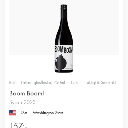
Rött
Lättare glasflaska, 750ml
14%
Fruktigt & Smakrikt
Boom Boom!
Syrah 2023
USA
Washington State
157:-