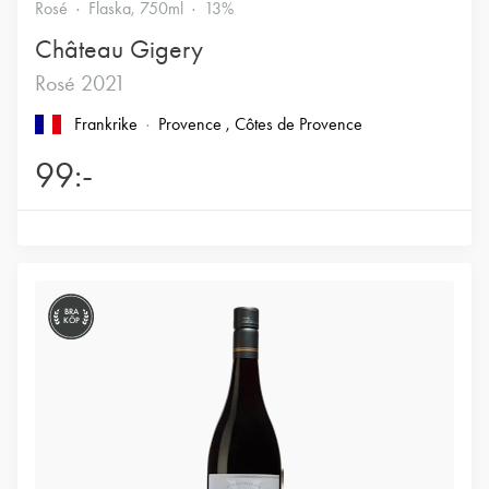
Rosé
Flaska, 750ml
13%
Château Gigery
Rosé 2021
Frankrike
Provence
, Côtes de Provence
99:-
BRA
KÖP