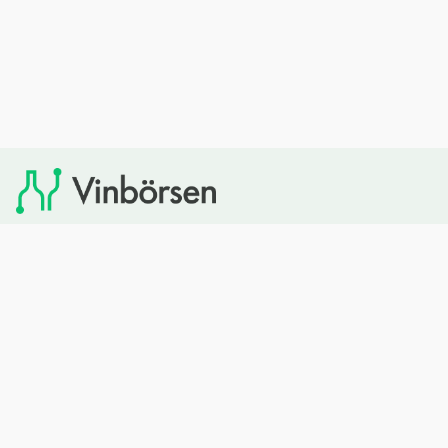
Vinbörsen tipsar om viner som du sedan kan köpa via
Systembolaget. Vinbörsen har ingen egen försäljning och
heller inget kommersiellt samarbete med Systembolaget.
Bläddra
Om oss
Rött vin
Om Vinbörsen