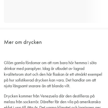
Mer om drycken
Glöm gamla fördomar om att rom bara hör hemma i söta
drinkar med paraplyer. Idag är utbudet av lagrad
kvalitetsrom stort och den här flaskan är ett utmärkt exempel
på hur sofistikerad drycken kan vara. Det handlar om att
njuta långsamt snarare än att blanda vilt.
Drycken kommer från Venezuela där den destilleras på
melass från sockerrör. Därefter får den vila på amerikanska
ekfat i upp till åtta år. Det varma klimatet och lagringen ger