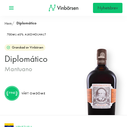
Nyhetsbrev
Diplomático
Hem
700ML
40% ALKOHOLHALT
Granskad av Vinbörsen
Diplomático
Mantuano
FYND
VÅRT OMDÖME
VENEZUELA