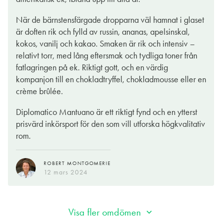
med en eller två chokladtryfflar. Men det kan också vara kul
ställningstagande, vilket säger det mesta om hur gott det är.
att överraska med ett glas till en dessert, testa till crème brûlée.
Kanske hade jag gärna sett en något mindre prägel av det
När de bärnstensfärgade dropparna väl hamnat i glaset
rörsocker som utgör dess bas, men sådana invändningar faller
är doften rik och fylld av russin, ananas, apelsinskal,
Den här mörka rommen är producerad i Venezuela och är
ändå platt när jag sammanfattar det hela i en extremt stor och
kokos, vanilj och kakao. Smaken är rik och intensiv –
destillerad av melass. Efter destillering har den lagats på fat av
eldig, knäckig och fatig doft som kan skingra både krutrök och
relativt torr, med lång eftersmak och tydliga toner från
amerikansk vitek upp till åtta år. Fatlagringen sätter sin prägel
tungsinne. Smaken är inte mindre karaktärsfull: söt,
fatlagringen på ek. Riktigt gott, och en värdig
på drycken. Diplomático Mantuano kostade förut 399 kr och
bryléknäckig, hetsande och oändligt lång. Det är bara cigarren
kompanjon till en chokladtryffel, chokladmousse eller en
är nu prissänkt med hela 100 kr. Inget annat än ett härligt rom-
som fattas...
crème brûlée.
fynd.
Diplomatico Mantuano är ett riktigt fynd och en ytterst
BENGT-GÖRAN KRONSTAM
GUNILLA HULTGREN KARELL
prisvärd inkörsport för den som vill utforska högkvalitativ
05 sep. 2022
29 mars 2022
rom.
ROBERT MONTGOMERIE
12 mars 2024
Visa fler omdömen