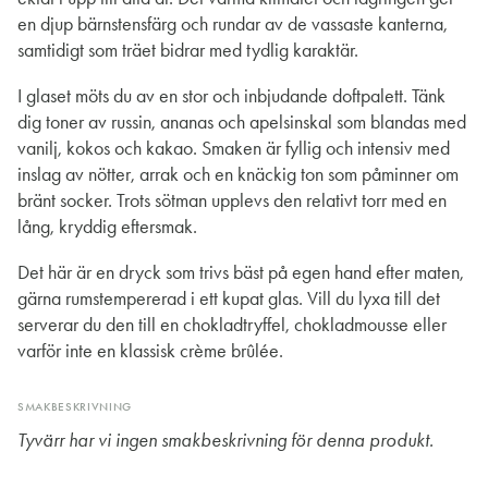
en djup bärnstensfärg och rundar av de vassaste kanterna,
samtidigt som träet bidrar med tydlig karaktär.
I glaset möts du av en stor och inbjudande doftpalett. Tänk
dig toner av russin, ananas och apelsinskal som blandas med
vanilj, kokos och kakao. Smaken är fyllig och intensiv med
inslag av nötter, arrak och en knäckig ton som påminner om
bränt socker. Trots sötman upplevs den relativt torr med en
lång, kryddig eftersmak.
Det här är en dryck som trivs bäst på egen hand efter maten,
gärna rumstempererad i ett kupat glas. Vill du lyxa till det
serverar du den till en chokladtryffel, chokladmousse eller
varför inte en klassisk crème brûlée.
SMAKBESKRIVNING
Tyvärr har vi ingen smakbeskrivning för denna produkt.