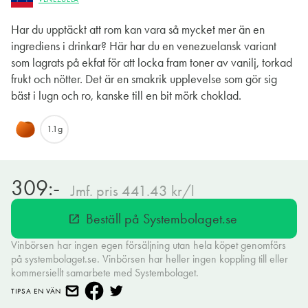
Har du upptäckt att rom kan vara så mycket mer än en
ingrediens i drinkar? Här har du en venezuelansk variant
som lagrats på ekfat för att locka fram toner av vanilj, torkad
frukt och nötter. Det är en smakrik upplevelse som gör sig
bäst i lugn och ro, kanske till en bit mörk choklad.
1.1g
309:-
Jmf. pris 441.43 kr/l
Beställ på Systembolaget.se
open_in_new
Vinbörsen har ingen egen försäljning utan hela köpet genomförs
på systembolaget.se. Vinbörsen har heller ingen koppling till eller
kommersiellt samarbete med Systembolaget.
TIPSA EN VÄN