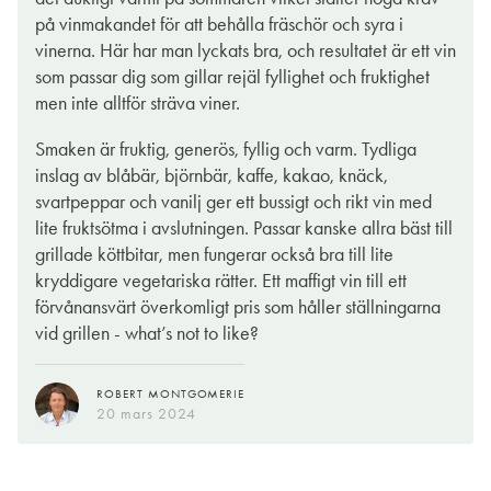
Jag minns mycket väl när McManis gjorde entré här med
på vinmakandet för att behålla fräschör och syra i
denna druvsort. Succén var omedelbar och jag har alltid gillat
vinerna. Här har man lyckats bra, och resultatet är ett vin
detta vin. Inte för att det är världens mest karaktärsfulla
som passar dig som gillar rejäl fyllighet och fruktighet
druvsort, utan för att det är ett vin som fungerar i alla möjliga
men inte alltför sträva viner.
sammanhang. En träffsäker rekommendation, utan minsta krav
på vare sig gäst eller mat.
Smaken är fruktig, generös, fyllig och varm. Tydliga
inslag av blåbär, björnbär, kaffe, kakao, knäck,
Det är med andra ord en utmärkt introduktion till vinets värld;
svartpeppar och vanilj ger ett bussigt och rikt vin med
snyggt designat, saftigt, absolut generöst och minst sagt
lite fruktsötma i avslutningen. Passar kanske allra bäst till
smakrikt med massor av frukt och bär i aromerna, ytterligare
grillade köttbitar, men fungerar också bra till lite
förstärkt av en medvetet hårdrostad ekvanilj. Inte konstigt att
kryddigare vegetariska rätter. Ett maffigt vin till ett
många har det som en favorit, precis som dess vita motsvarighet
förvånansvärt överkomligt pris som håller ställningarna
ovan.
vid grillen - what’s not to like?
BENGT-GÖRAN KRONSTAM
14 feb. 2024
ROBERT MONTGOMERIE
20 mars 2024