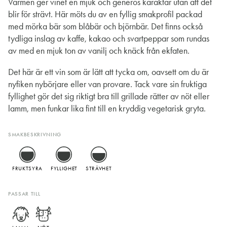
Värmen ger vinet en mjuk och generös karaktär utan att det
blir för strävt. Här möts du av en fyllig smakprofil packad
med mörka bär som blåbär och björnbär. Det finns också
tydliga inslag av kaffe, kakao och svartpeppar som rundas
av med en mjuk ton av vanilj och knäck från ekfaten.
Det här är ett vin som är lätt att tycka om, oavsett om du är
nyfiken nybörjare eller van provare. Tack vare sin fruktiga
fyllighet gör det sig riktigt bra till grillade rätter av nöt eller
lamm, men funkar lika fint till en kryddig vegetarisk gryta.
SMAKBESKRIVNING
FRUKTSYRA
FYLLIGHET
STRÄVHET
PASSAR TILL