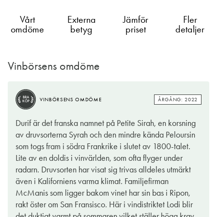
Vårt
Externa
Jämför
Fler
omdöme
betyg
priset
detaljer
Vinbörsens omdöme
BRA
ÅRGÅNG: 2021
VINBÖRSENS OMDÖME
KÖP
BRA
ÅRGÅNG: 2022
VINBÖRSENS OMDÖME
KÖP
Petite Sirah är en druvsort som upptäcktes vid mitten av 1800-
Durif är det franska namnet på Petite Sirah, en korsning
talet när botanisten François Durif hittade denna naturliga
av druvsorterna Syrah och den mindre kända Peloursin
korsbefruktning av Syrah och Peloursin i en vingård. Skapelsen
som togs fram i södra Frankrike i slutet av 1800-talet.
kan betecknas som ett äktenskap mellan den firade skönheten
Lite av en doldis i vinvärlden, som ofta flyger under
och den okända bastarden, men icke desto mindre föll
radarn. Druvsorten har visat sig trivas alldeles utmärkt
giftermålet mycket väl ut. Det gäller framför allt på andra sidan
även i Kaliforniens varma klimat. Familjefirman
Atlanten där Petite Sirah förekommer både i ensamt majestät
McManis som ligger bakom vinet har sin bas i Ripon,
som här och blandad med andra druvor (främst Zinfandel).
rakt öster om San Fransisco. Här i vindistriktet Lodi blir
det duktigt varmt på sommaren vilket ställer höga krav