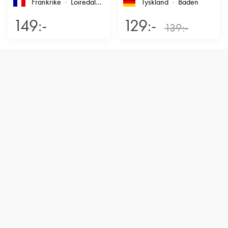
Frankrike
Loiredalen
, Touraine
, Chinon
Tyskland
Baden
149:-
129:-
139:-