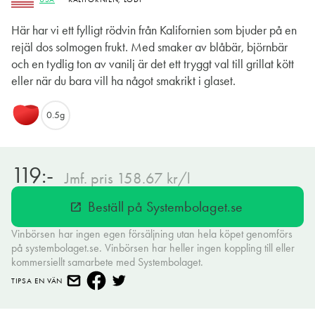
Här har vi ett fylligt rödvin från Kalifornien som bjuder på en
rejäl dos solmogen frukt. Med smaker av blåbär, björnbär
och en tydlig ton av vanilj är det ett tryggt val till grillat kött
eller när du bara vill ha något smakrikt i glaset.
0.5g
119:-
Jmf. pris 158.67 kr/l
Beställ på Systembolaget.se
open_in_new
Vinbörsen har ingen egen försäljning utan hela köpet genomförs
på systembolaget.se. Vinbörsen har heller ingen koppling till eller
kommersiellt samarbete med Systembolaget.
TIPSA EN VÄN