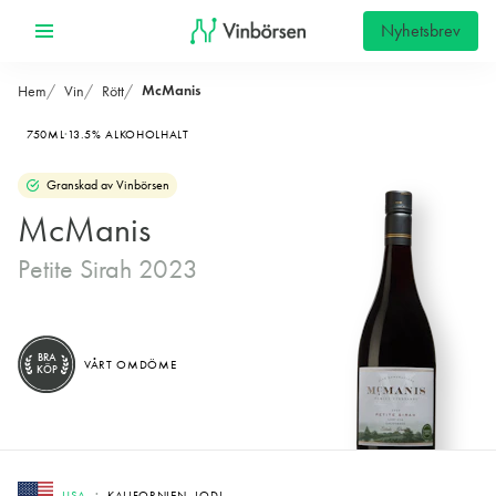
Nyhetsbrev
McManis
Hem
Vin
Rött
750ML
13.5% ALKOHOLHALT
Granskad av Vinbörsen
McManis
Petite Sirah 2023
BRA
VÅRT OMDÖME
KÖP
USA
KALIFORNIEN, LODI