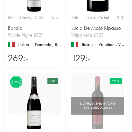
Rött
Flaska, 750ml
15%
Stramt & Nyanserat
Rött
Flaska, 750ml
13.5%
Barolo
Lucia De Maio Ripasso
Piccole Vigne 2021
Valpolicella 2023
Italien
Piemonte
, Barolo
Italien
Venetien
, Valpolicella
269:-
129:-
EKO
22 %
FYND