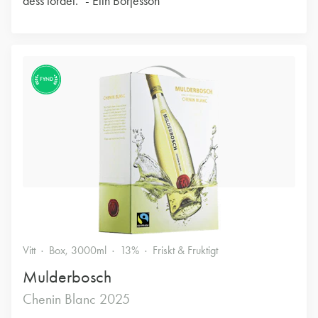
dess fördel." - Elin Börjesson
FYND
Vitt
Box, 3000ml
13%
Friskt & Fruktigt
Mulderbosch
Chenin Blanc 2025