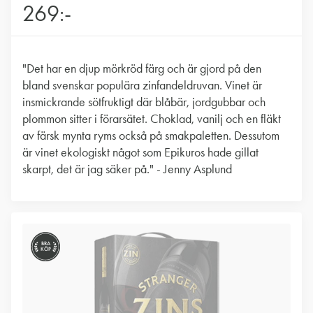
269:-
"Det har en djup mörkröd färg och är gjord på den
bland svenskar populära zinfandeldruvan. Vinet är
insmickrande sötfruktigt där blåbär, jordgubbar och
plommon sitter i förarsätet. Choklad, vanilj och en fläkt
av färsk mynta ryms också på smakpaletten. Dessutom
är vinet ekologiskt något som Epikuros hade gillat
skarpt, det är jag säker på." - Jenny Asplund
BRA
KÖP