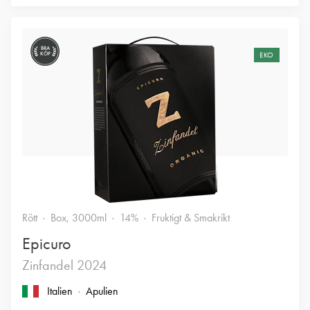
BRA
KÖP
EKO
Rött
Box, 3000ml
14%
Fruktigt & Smakrikt
Epicuro
Zinfandel 2024
Italien
Apulien