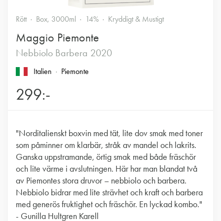
Rött
Box, 3000ml
14%
Kryddigt & Mustigt
Maggio Piemonte
Nebbiolo Barbera 2020
Italien
Piemonte
299:-
"Norditalienskt boxvin med tät, lite dov smak med toner
som påminner om klarbär, stråk av mandel och lakrits.
Ganska uppstramande, örtig smak med både fräschör
och lite värme i avslutningen. Här har man blandat två
av Piemontes stora druvor – nebbiolo och barbera.
Nebbiolo bidrar med lite strävhet och kraft och barbera
med generös fruktighet och fräschör. En lyckad kombo."
- Gunilla Hultgren Karell