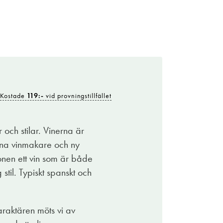
Kostade
119:-
vid provningstillfället
r och stilar. Vinerna är
vna vinmakare och ny
ionen ett vin som är både
stil. Typiskt spanskt och
araktären möts vi av