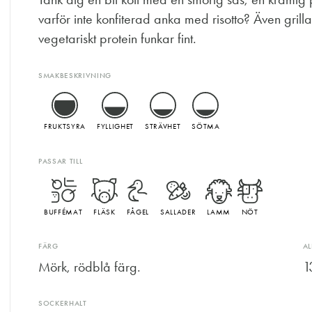
varför inte konfiterad anka med risotto? Även grill
vegetariskt protein funkar fint.
SMAKBESKRIVNING
FRUKTSYRA
FYLLIGHET
STRÄVHET
SÖTMA
PASSAR TILL
BUFFÉMAT
FLÄSK
FÅGEL
SALLADER
LAMM
NÖT
FÄRG
A
Mörk, rödblå färg.
1
SOCKERHALT