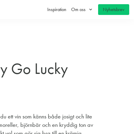
keyboard_arrow_down
Inspiration
Om oss
Nyhetsbrev
y Go Lucky
 du ett vin som känns både josigt och lite
moreller, björnbär och en kryddig ton av
kt val som gör sig bra till en krämig