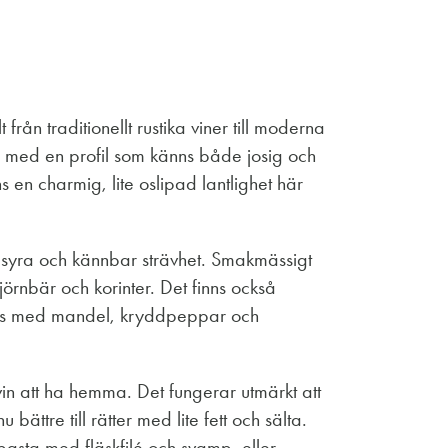
från traditionellt rustika viner till moderna
an med en profil som känns både josig och
 en charmig, lite oslipad lantlighet här
sk syra och kännbar strävhet. Smakmässigt
rnbär och korinter. Det finns också
das med mandel, kryddpeppar och
vin att ha hemma. Det fungerar utmärkt att
ttre till rätter med lite fett och sälta.
pasta med fläskfilé och svamp, eller