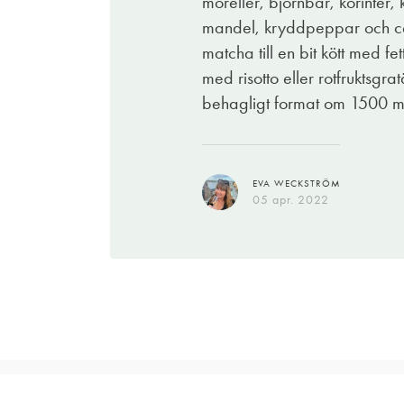
moreller, björnbär, korinter
mandel, kryddpeppar och cede
matcha till en bit kött med 
med risotto eller rotfruktsgra
behagligt format om 1500 m
EVA WECKSTRÖM
05 apr. 2022