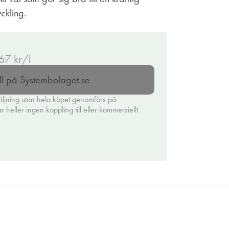
yckling.
.67 kr/l
ll på Systembolaget.se
äljning utan hela köpet genomförs på
heller ingen koppling till eller kommersiellt
.