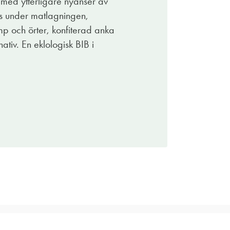
n med ytterligare nyanser av
as under matlagningen,
mp och örter, konfiterad anka
nativ. En eklologisk BIB i