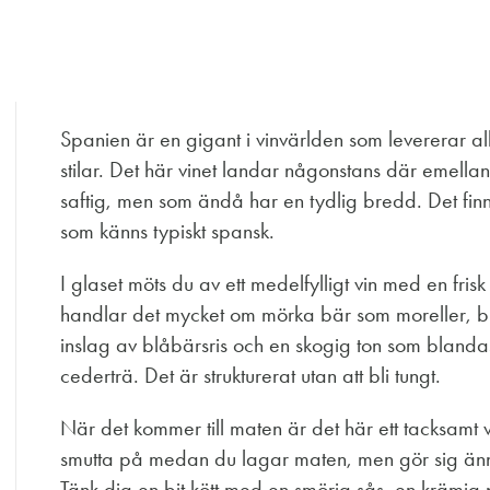
Spanien är en gigant i vinvärlden som levererar allt 
stilar. Det här vinet landar någonstans där emell
saftig, men som ändå har en tydlig bredd. Det finns
som känns typiskt spansk.
I glaset möts du av ett medelfylligt vin med en fri
handlar det mycket om mörka bär som moreller, bjö
inslag av blåbärsris och en skogig ton som blan
cederträ. Det är strukturerat utan att bli tungt.
När det kommer till maten är det här ett tacksamt 
smutta på medan du lagar maten, men gör sig ännu bä
Tänk dig en bit kött med en smörig sås, en krämig 