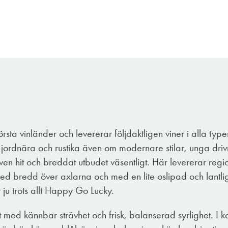
örsta vinländer och levererar följdaktligen viner i alla type
 jordnära och rustika även om modernare stilar, unga dri
även hit och breddat utbudet väsentligt. Här levererar reg
ed bredd över axlarna och med en lite oslipad och lantlig 
 ju trots allt Happy Go Lucky.
gt med kännbar strävhet och frisk, balanserad syrlighet. I k