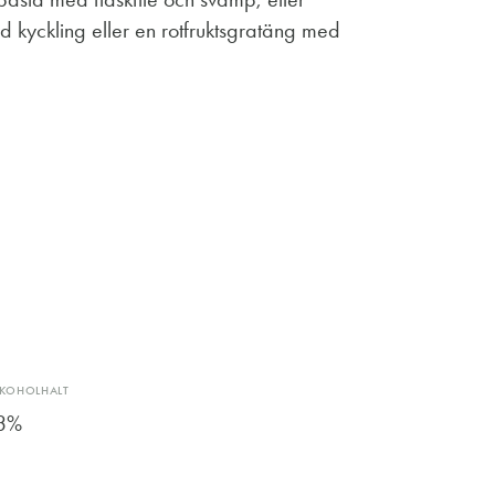
ad kyckling eller en rotfruktsgratäng med
LKOHOLHALT
3%