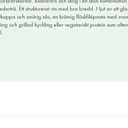
, körsbärskärnor, blåbärsris och skog i en skön kombinatio
rträ. Ett strukturerat vin med bra bredd. Njut av ett gl
fettkappa och smörig sås, en krämig fläskfilépasta med sva
täng och grillad kyckling eller vegetariskt protein som alter
l.