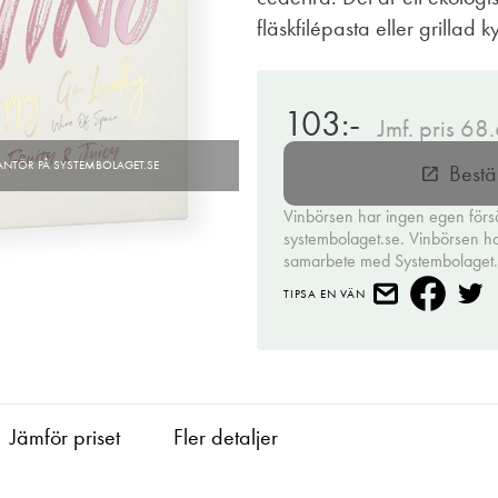
fläskfilépasta eller grillad k
103:-
Jmf. pris 68
Bestä
open_in_new
Vinbörsen har ingen egen förs
systembolaget.se. Vinbörsen har 
samarbete med Systembolaget
TIPSA EN VÄN
Jämför priset
Fler detaljer