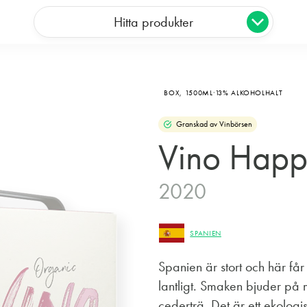
Hitta produkter
BOX,
1500ML
13% ALKOHOLHALT
Granskad av Vinbörsen
Vino Happ
2020
SPANIEN
Spanien är stort och här får
lantligt. Smaken bjuder på 
cederträ. Det är ett ekologis