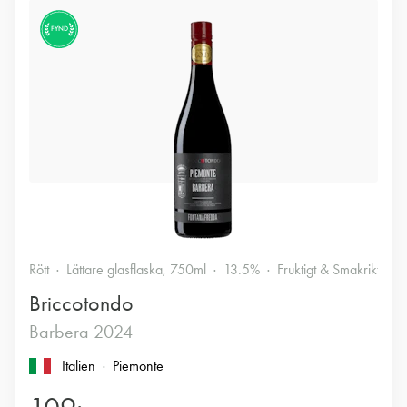
FYND
Rött
Lättare glasflaska, 750ml
13.5%
Fruktigt & Smakrikt
Briccotondo
Barbera 2024
Italien
Piemonte