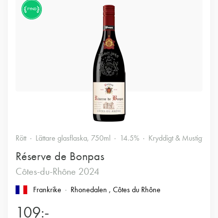
FYND
Rött
Lättare glasflaska, 750ml
14.5%
Kryddigt & Mustigt
Réserve de Bonpas
Côtes-du-Rhône 2024
Frankrike
Rhonedalen
, Côtes du Rhône
109:-