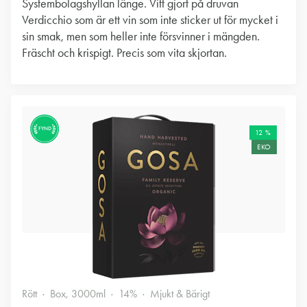
Systembolagshyllan länge. Vitt gjort på druvan
Verdicchio som är ett vin som inte sticker ut för mycket i
sin smak, men som heller inte försvinner i mängden.
Fräscht och krispigt. Precis som vita skjortan.
FYND
12 %
EKO
Rött
Box, 3000ml
14%
Mjukt & Bärigt