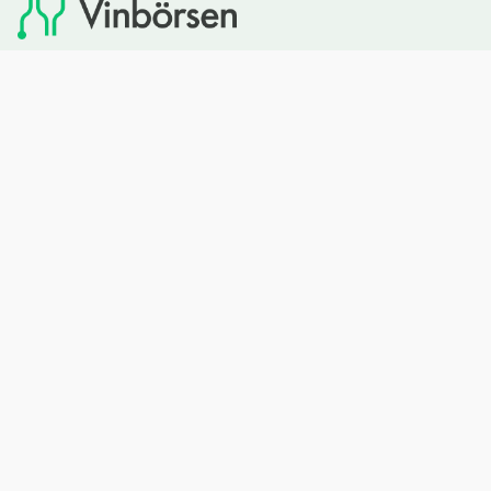
Vinbörsen tipsar om viner som du sedan kan köpa via
Systembolaget. Vinbörsen har ingen egen försäljning och
heller inget kommersiellt samarbete med Systembolaget.
Bläddra
Om oss
Rött vin
Om Vinbörsen
Vitt vin
Hur funkar det?
Mousserande
Redaktionen
Rosévin
Privacy policy
Sprit
Arkivet
Öl