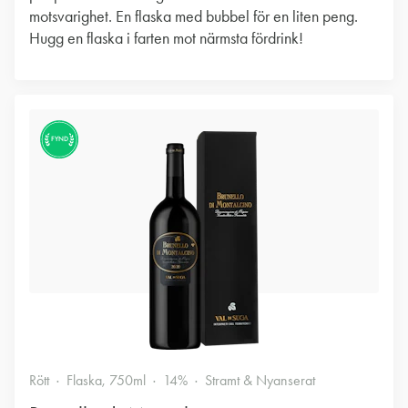
motsvarighet. En flaska med bubbel för en liten peng.
Hugg en flaska i farten mot närmsta fördrink!
FYND
Rött
Flaska, 750ml
14%
Stramt & Nyanserat