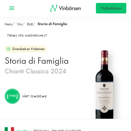
Nyhetsbrev
Storia di Famiglia
Hem
Vin
Rött
750ML
13% ALKOHOLHALT
Granskad av Vinbörsen
Storia di Famiglia
Chianti Classico 2024
FYND
VÅRT OMDÖME
ITALIEN
TOSCANA, CHIANTI CLASSICO