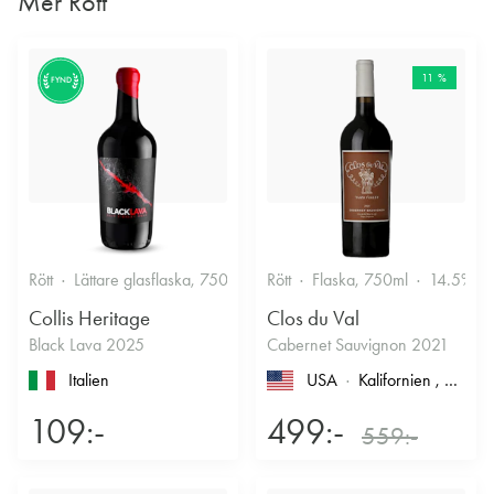
Mer Rött
11 %
FYND
Rött
Lättare glasflaska, 750ml
13.5%
Rött
Flaska, 750ml
14.5%
Collis Heritage
Clos du Val
Black Lava 2025
Cabernet Sauvignon 2021
Italien
USA
Kalifornien
, North Coast
109:-
499:-
559:-