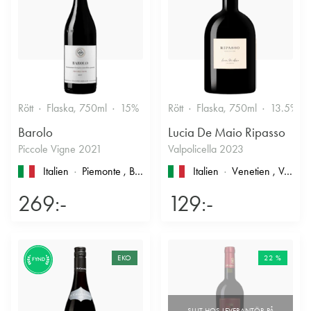
Rött
Flaska, 750ml
15%
Stramt & Nyanserat
Rött
Flaska, 750ml
13.5%
Barolo
Lucia De Maio Ripasso
Piccole Vigne 2021
Valpolicella 2023
Italien
Piemonte
, Barolo
Italien
Venetien
, Valpolicella
269:-
129:-
EKO
22 %
FYND