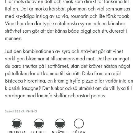
Här möts du av en doft och smak som direkt för tankarna till
Italien. Det är mörka körsbär, plommon och viol som samsas
med kryddiga inslag av salvia, rosmarin och lite färsk tobak.
Vinet har den där typiska italienska syran och en kännbar
strävhet som gör att det känns både piggt och strukturerat i
munnen.
Just den kombinationen av syra och strävhet gör att vinet
verkligen blommar ut tillsammans med mat. Det här är inget
du bara smuttar på i soffhörnet, utan det kräver nästan något
på tallriken för att komma till sin rätt. Duka fram en rejäl
Bistecca Fiorentina, en krämig tryffelpizza eller varför inte en
klassisk lasagne? Det funkar också utmärkt om du vill lyxa till
vardagen med lammfärsbiffar och rostad potatis.
SMAKBESKRIVNING
FRUKTSYRA
FYLLIGHET
STRÄVHET
SÖTMA