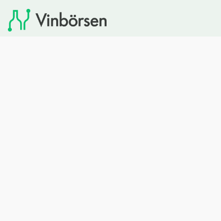
Vinbörsen tipsar om viner som du sedan kan köpa via
Systembolaget. Vinbörsen har ingen egen försäljning och
heller inget kommersiellt samarbete med Systembolaget.
Bläddra
Om oss
Rött vin
Om Vinbörsen
Vitt vin
Hur funkar det?
Mousserande
Redaktionen
Rosévin
Privacy policy
Sprit
Arkivet