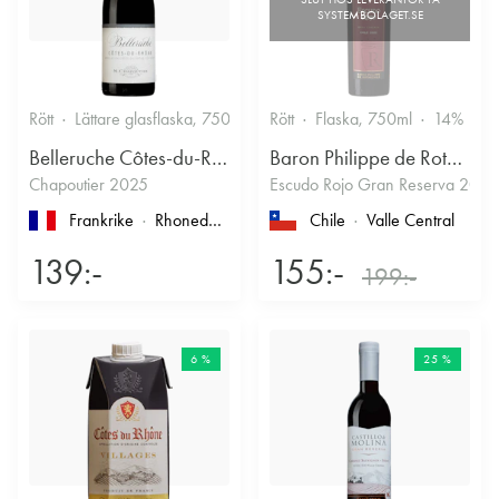
Rött
Lättare glasflaska, 750ml
13.5%
Rött
Flaska, 750ml
Kryddigt & Mustigt
14%
Belleruche Côtes-du-Rhône
Baron Philippe de Rothschild Chile SA
Chapoutier 2025
Escudo Rojo Gran Reserva 2022
Frankrike
Rhonedalen
, Côtes du Rhône
Chile
Valle Central
139:-
155:-
199:-
6 %
25 %