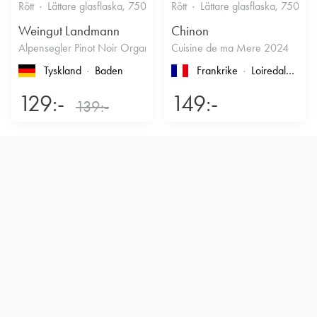
Rött
Lättare glasflaska, 750ml
13%
Rött
Lättare glasflaska, 750ml
Kryddigt & Mustigt
Weingut Landmann
Chinon
Alpensegler Pinot Noir Organic 2022
Cuisine de ma Mere 2024
Tyskland
Baden
Frankrike
Loiredalen
, T
129:-
149:-
139:-