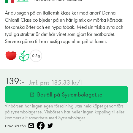
Är du sugen på en italiensk klassiker med anor? Denna
Chianti Classico bjuder på en härlig mix av mörka körsbär,
toskanska örter och en nypa tobak. Med sin friska syra och
tydliga struktur är det här vinet som gjort för matbordet.
Servera gärna till en mustig ragu eller grillat lamm.
0.3g
139:-
Jmf. pris 185.33 kr/l
Beställ på Systembolaget.se
open_in_new
Vinbörsen har ingen egen försäljning utan hela köpet genomförs
på systembolaget.se. Vinbörsen har heller ingen koppling till eller
kommersiellt samarbete med Systembolaget.
TIPSA EN VÄN