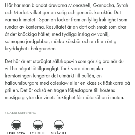
Här har man blandat druvorna Monastrell, Garnacha, Syrah
och Merlot, vilket ger en solig och generös karaktär. Det
varma klimatet i Spanien lockar fram en fyllig fruktighet som
rundar av kanterna. Resultatet är en doft och smak som drar
åt det knäckiga hållet, med tydliga inslag av vanilj,
solmogna jordgubbar, mörka körsbär och en liten örtig
kryddighet i bakgrunden.
Det här är ett utpräglat sällskapsvin som gör sig bra när du
vill ha något lättillgängligt. Tack vare den mjuka
framtoningen fungerar det utmärkt till buffén, en
halloumiburgare med coleslaw eller en klassisk fläskkarré på
grillen. Det är också en trogen följeslagare till höstens
mustiga grytor där vinets fruktighet får möta sältan i maten.
SMAKBESKRIVNING
FRUKTSYRA
FYLLIGHET
STRÄVHET