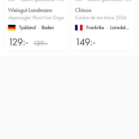
Weingut Landmann
Chinon
Alpensegler Pinot Noir Organic 2022
Cuisine de ma Mere 2024
Tyskland
Baden
Frankrike
Loiredalen
, T
129:-
149:-
139:-