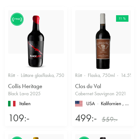
11 %
FYND
Rött
Lättare glasflaska, 750ml
13.5%
Rött
Flaska, 750ml
14.5%
Collis Heritage
Clos du Val
Black Lava 2025
Cabernet Sauvignon 2021
Italien
USA
Kalifornien
, North Coast
109:-
499:-
559:-