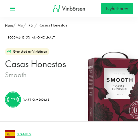
Nyhetsbrev
Casas Honestos
Hem
Vin
Rött
3000ML
13.5% ALKOHOLHALT
Granskad av Vinbörsen
Casas Honestos
Smooth
FYND
VÅRT OMDÖME
SPANIEN