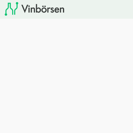
Vinbörsen tipsar om viner som du sedan kan köpa via
Systembolaget. Vinbörsen har ingen egen försäljning och
heller inget kommersiellt samarbete med Systembolaget.
Bläddra
Om oss
Rött vin
Om Vinbörsen
Vitt vin
Hur funkar det?
Mousserande
Redaktionen
Rosévin
Privacy policy
Sprit
Arkivet
Öl