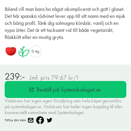
Ibland vill man bara ha något okomplicerat och gott i glaset.
Det här spanska rödvinet lever upp till sitt namn med en mjuk
och bärig profil. Tänk dig solmogna körsbär, vanilj och en
nypa örter. Det är ett tacksamt val till både vegetariskt,
fläskkött eller en mustig gryta.
0.4g
239:-
Jmf. pris 79.67 kr/l
Beställ på Systembolaget.se
open_in_new
Vinbörsen har ingen egen försäljning utan hela köpet genomförs
på systembolaget.se. Vinbörsen har heller ingen koppling till eller
kommersiellt samarbete med Systembolaget.
TIPSA EN VÄN