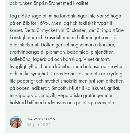
och tanken är prisvärdhet med kvalitet.
en ungdomlig, lagom uppstramad stil som passar det mesta och
och garnacha. De samspelar fint och helhetsintrycket är ett
du här ett utmärkt alternativ. Doften är knäckigt vaniljtonad,
frisk kryddighet med drag av mörka körsbär och vanilj. För 169
de flesta.
mjukt, tillgängligt rödvin i lite lättare stil med behaglig finish. Låt
Fyra olika druvsorter har använts till vinet; syrah, merlot,
smaken mjuk och omfamnande i en stil som varken ställer krav
kronor får man väldigt mycket vin för pengarna.
Jag måste säga att mina förväntningar inte var så höga
vinet gärna andas genom att tappa upp det i en karaff.
monastrell och garnacha. De samverkar fint och den generösa
på avancerad matlagning eller utvecklad vinerfarenhet.
på en BIb för 169:-. Men jag fick faktiskt krypa till
Luftningen gör att fruktigheten får större spelrum och vinet
fruktigheten får spela första fiol. Det finns även både lite
BENGT-GÖRAN KRONSTAM
korset. Detta är mycket vin för slanten, det är inga större
JENS FRITHIOFSSON
upplevs som ännu mer generöst. Som med de flesta röda viner
stramhet från tanniner och fräschör från fruktsyror som ger vinet
18 apr. 2024
10 feb. 2021
BENGT-GÖRAN KRONSTAM
konstigheter och krusiduller men heller inget som stör
vinner det på att serveras aningen svalt, runt 16-18 grader
en viss struktur och balans.
04 aug. 2022
eller sticker ut. Doften ger solmogna mörka körsbär,
brukar bli bra.
svartvinbärsgelé, plommon, balsamico, pinjenötter,
GUNILLA HULTGREN KARELL
kaffeböna, lagerblad och barrskog. Vinet är torrt,
01 juni 2023
GUNILLA HULTGREN KARELL
hyggligt fylligt, har en kännbar men balanserad strävhet
16 apr. 2024
och en fin syrlighet. Casas Honestos Smooth är kryddigt,
lite pepprigt och mycket smakrikt men just som etiketten
på boxen indikerar, Smooth. Njut till kallskuret, grillat,
mustiga grytor, småvilt, vegatariska gratänger eller
halstrad biff med rödvinssås och potatis provençale.
EVA WECKSTRÖM
05 juli 2022