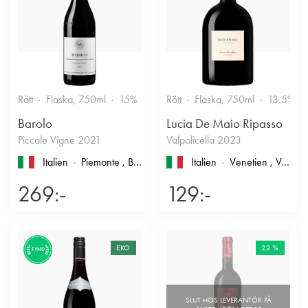
Rött
Flaska, 750ml
15%
Stramt & Nyanserat
Rött
Flaska, 750ml
13.5%
Barolo
Lucia De Maio Ripasso
Piccole Vigne 2021
Valpolicella 2023
Italien
Piemonte
, Barolo
Italien
Venetien
, Valpolicella
269:-
129:-
EKO
22 %
FYND