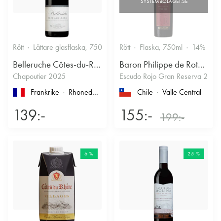
Rött
Lättare glasflaska, 750ml
13.5%
Rött
Flaska, 750ml
Kryddigt & Mustigt
14%
Belleruche Côtes-du-Rhône
Baron Philippe de Rothschild Chile SA
Chapoutier 2025
Escudo Rojo Gran Reserva 2022
Frankrike
Rhonedalen
, Côtes du Rhône
Chile
Valle Central
139:-
155:-
199:-
6 %
25 %