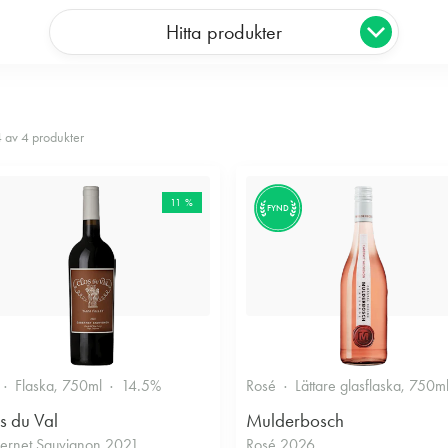
Hitta produkter
4 av 4 produkter
11 %
FYND
Flaska, 750ml
14.5%
Rosé
Lättare glasflaska, 750m
s du Val
Mulderbosch
ernet Sauvignon 2021
Rosé 2026