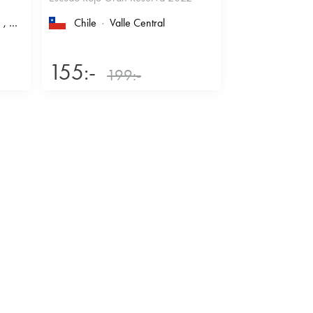
e
, Coastal Region
Chile
Valle Central
155:-
199:-