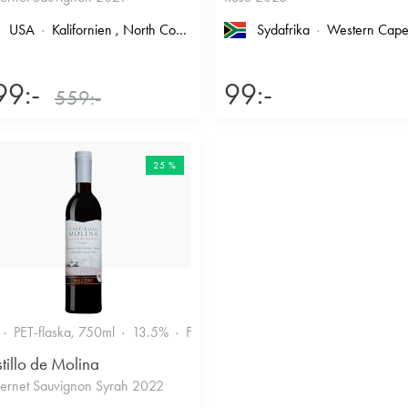
USA
Kalifornien
, North Coast
, Napa County
Sydafrika
, Napa Valley
Western Cap
99:-
99:-
559:-
25 %
PET-flaska, 750ml
13.5%
Fruktigt & Smakrikt
tillo de Molina
ernet Sauvignon Syrah 2022