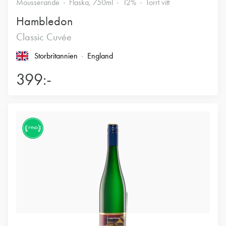
Mousserande
Flaska, 750ml
12%
Torrt vitt
Hambledon
Classic Cuvée
Storbritannien
England
399:-
FYND