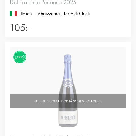
Dal Tralcetto Pecorino 2025
Italien
Abruzzerna
, Terre di Chieti
105:-
FYND