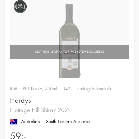
BRA
KÖP
Rött
PET-flaska, 750ml
14%
Fruktigt & Smakrikt
Hardys
Nottage Hill Shiraz 2021
Australien
South Eastern Australia
59:-