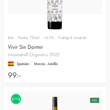
Rött
Flaska, 750ml
14.5%
Fruktigt & Smakrikt
Vivir Sin Dormir
Monastrell Organico 2022
Spanien
Murcia
, Jumilla
99:-
FYND
EKO