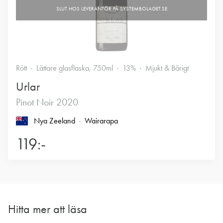
Rött
Lättare glasflaska, 750ml
13%
Mjukt & Bärigt
Urlar
Pinot Noir 2020
Nya Zeeland
Wairarapa
119:-
Hitta mer att läsa