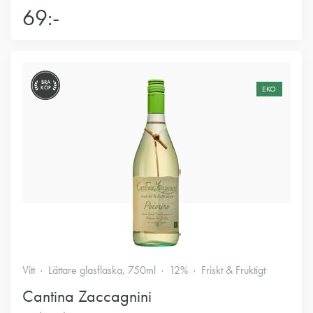
69:-
BRA
KÖP
EKO
Vitt
Lättare glasflaska, 750ml
12%
Friskt & Fruktigt
Cantina Zaccagnini