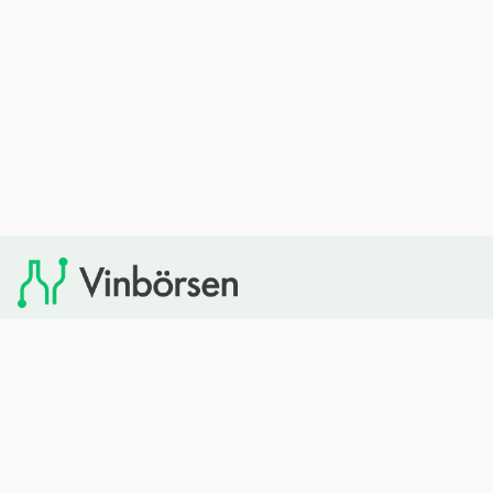
Vinbörsen tipsar om viner som du sedan kan köpa via
Systembolaget. Vinbörsen har ingen egen försäljning och
heller inget kommersiellt samarbete med Systembolaget.