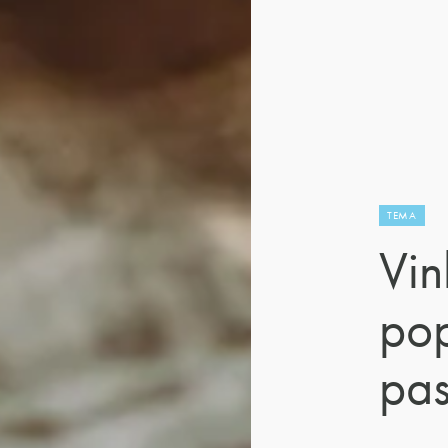
TEMA
Vin
pop
pas