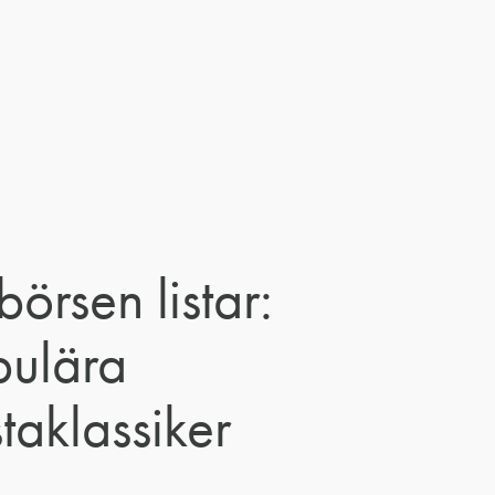
börsen listar:
ulära
taklassiker