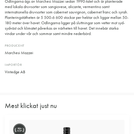
Odlingarna ägs av Marchesi Mazzei sedan 1990-talet och är planterade
med lokala druvsorter som sangiovese, alicante, vermentino samt
internationella druvsorter som cabernet sauvignon, cabernet franc och syrah.
Planteringstätheten är 5 500-6 600 stockar per hektar och liggar mellan 50-
180 meter över havet. Odlingarna ligger på sluttningar som vetter mot syd-
sydväst och klimatet påverkas av närheten till havet. Det innebär starka
vindar under vår och sommar samt mindre nederbörd.
PRODUCENT
Marchesi Mazzei
IMPORTÖR
Vintedge AB
Mest klickat just nu
BRA
KÖP