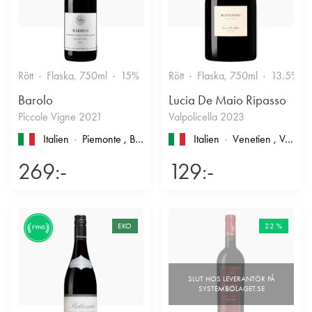
Rött
Flaska, 750ml
15%
Stramt & Nyanserat
Rött
Flaska, 750ml
13.5%
Barolo
Lucia De Maio Ripasso
Piccole Vigne 2021
Valpolicella 2023
Italien
Piemonte
, Barolo
Italien
Venetien
, Valpolicella
269:-
129:-
EKO
22 %
FYND