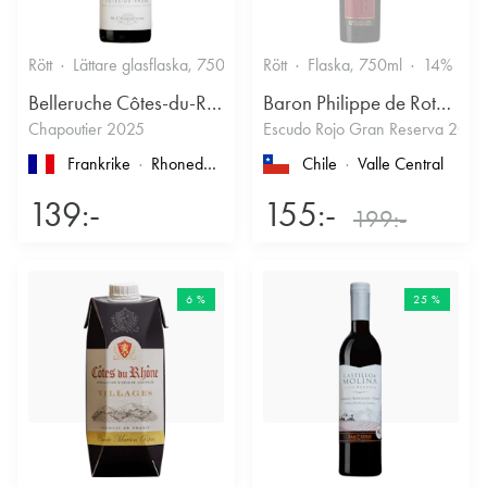
Rött
Lättare glasflaska, 750ml
13.5%
Rött
Flaska, 750ml
Kryddigt & Mustigt
14%
Belleruche Côtes-du-Rhône
Baron Philippe de Rothschild Chile SA
Chapoutier 2025
Escudo Rojo Gran Reserva 2022
Frankrike
Rhonedalen
, Côtes du Rhône
Chile
Valle Central
139:-
155:-
199:-
6 %
25 %