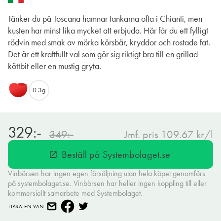
Tänker du på Toscana hamnar tankarna ofta i Chianti, men
kusten har minst lika mycket att erbjuda. Här får du ett fylligt
rödvin med smak av mörka körsbär, kryddor och rostade fat.
Det är ett kraftfullt val som gör sig riktigt bra till en grillad
köttbit eller en mustig gryta.
0.3g
329:-
349:-
Jmf. pris 109.67 kr/l
Beställ på Systembolaget.se
open_in_new
Vinbörsen har ingen egen försäljning utan hela köpet genomförs
på systembolaget.se. Vinbörsen har heller ingen koppling till eller
kommersiellt samarbete med Systembolaget.
TIPSA EN VÄN