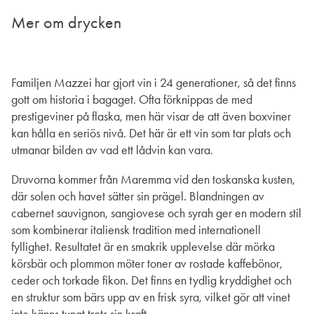
Mer om drycken
Familjen Mazzei har gjort vin i 24 generationer, så det finns
gott om historia i bagaget. Ofta förknippas de med
prestigeviner på flaska, men här visar de att även boxviner
kan hålla en seriös nivå. Det här är ett vin som tar plats och
utmanar bilden av vad ett lådvin kan vara.
Druvorna kommer från Maremma vid den toskanska kusten,
där solen och havet sätter sin prägel. Blandningen av
cabernet sauvignon, sangiovese och syrah ger en modern stil
som kombinerar italiensk tradition med internationell
fyllighet. Resultatet är en smakrik upplevelse där mörka
körsbär och plommon möter toner av rostade kaffebönor,
ceder och torkade fikon. Det finns en tydlig kryddighet och
en struktur som bärs upp av en frisk syra, vilket gör att vinet
inte känns tungt trots sin kraft.