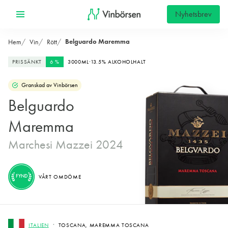
Nyhetsbrev
Belguardo Maremma
Hem
Vin
Rött
PRISSÄNKT
6 %
3000ML
13.5% ALKOHOLHALT
Granskad av Vinbörsen
Belguardo
Maremma
Marchesi Mazzei 2024
FYND
VÅRT OMDÖME
ITALIEN
TOSCANA, MAREMMA TOSCANA