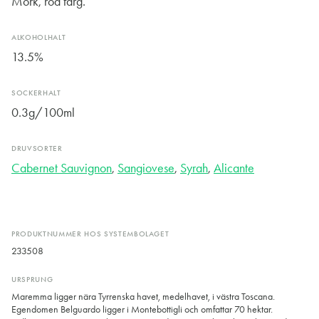
Mörk, röd färg.
ALKOHOLHALT
13.5%
SOCKERHALT
0.3g/100ml
DRUVSORTER
Cabernet Sauvignon
,
Sangiovese
,
Syrah
,
Alicante
PRODUKTNUMMER HOS SYSTEMBOLAGET
233508
URSPRUNG
Maremma ligger nära Tyrrenska havet, medelhavet, i västra Toscana.
Egendomen Belguardo ligger i Montebottigli och omfattar 70 hektar.