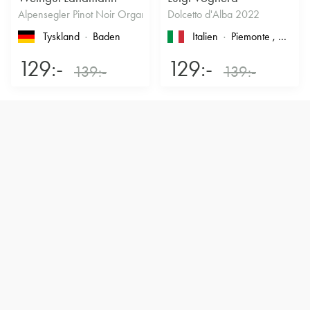
Alpensegler Pinot Noir Organic 2022
Dolcetto d'Alba 2022
Tyskland
Baden
Italien
Piemonte
, Dolcetto d'Alba
129:-
129:-
139:-
139:-