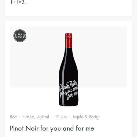
1+1=3.
BRA
KÖP
Rött
Flaska, 750ml
12.5%
Mjukt & Bärigt
Pinot Noir for you and for me