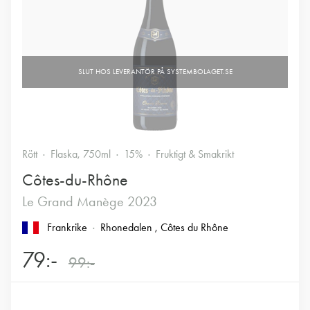
Rött
Flaska, 750ml
15%
Fruktigt & Smakrikt
Côtes-du-Rhône
Le Grand Manège 2023
Frankrike
Rhonedalen
, Côtes du Rhône
79:-
99:-