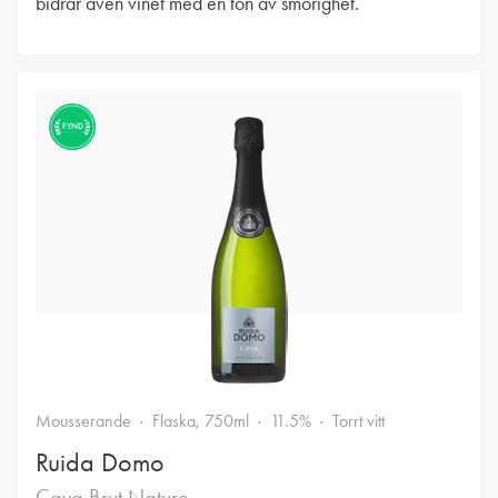
bidrar även vinet med en ton av smörighet.
FYND
Mousserande
Flaska, 750ml
11.5%
Torrt vitt
Ruida Domo
Cava Brut Nature