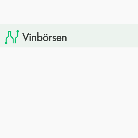
Vinbörsen tipsar om viner som du sedan kan köpa via
Systembolaget. Vinbörsen har ingen egen försäljning och
heller inget kommersiellt samarbete med Systembolaget.
Bläddra
Om oss
Rött vin
Om Vinbörsen
Vitt vin
Hur funkar det?
Mousserande
Redaktionen