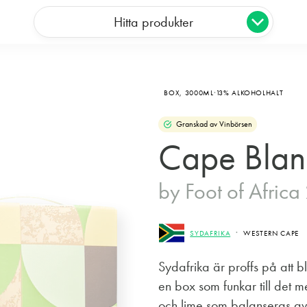
Hitta produkter
BOX,
3000ML
13% ALKOHOLHALT
Granskad av Vinbörsen
Cape Blan
by Foot of Afric
SYDAFRIKA
WESTERN CAPE
Sydafrika är proffs på att b
en box som funkar till det m
och lime som balanseras av 