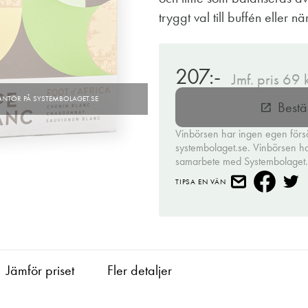
tryggt val till buffén eller n
207:-
Jmf. pris 69 
Bestä
open_in_new
Vinbörsen har ingen egen förs
systembolaget.se. Vinbörsen har 
samarbete med Systembolaget
TIPSA EN VÄN
Jämför priset
Fler detaljer