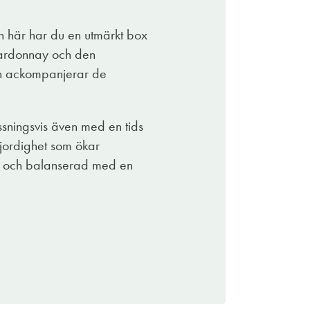
h här har du en utmärkt box
hardonnay och den
vin ackompanjerar de
ssningsvis även med en tids
jordighet som ökar
d och balanserad med en