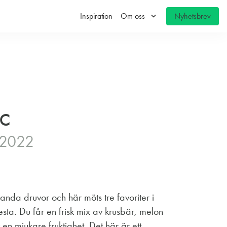
keyboard_arrow_down
Inspiration
Om oss
Nyhetsbrev
c
a 2022
landa druvor och här möts tre favoriter i
esta. Du får en frisk mix av krusbär, melon
en mjukare fruktighet. Det här är ett