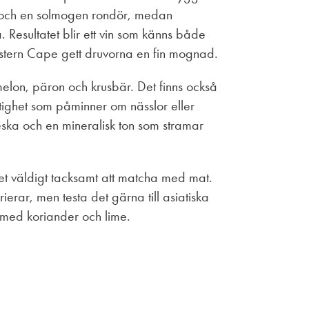
och en solmogen rondör, medan
 Resultatet blir ett vin som känns både
estern Cape gett druvorna en fin mognad.
melon, päron och krusbär. Det finns också
örtighet som påminner om nässlor eller
eska och en mineralisk ton som stramar
det väldigt tacksamt att matcha med mat.
rierar, men testa det gärna till asiatiska
t med koriander och lime.