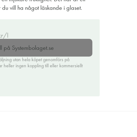
är du vill ha något läskande i glaset.
kr/l
ll på Systembolaget.se
äljning utan hela köpet genomförs på
heller ingen koppling till eller kommersiellt
.