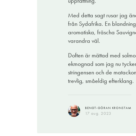
uppfattning.
EVA WECKSTRÖM
Med detta sagt rusar jag änd
28 feb. 2023
från Sydafrika. En blandnin
GUNILLA HULTGREN KARELL
aromatiska, fräscha Sauvigno
28 feb. 2023
varandra väl.
Doften är mättad med solmogn
ekmognad som jag nu tycker 
stringensen och de matacko
trevlig, småeldig efterklang.
BENGT-GÖRAN KRONSTAM
17 aug. 2023