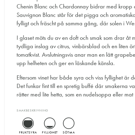
Chenin Blanc och Chardonnay bidrar med kropp 
Sauvignon Blanc står för det pigga och aromatiska.
fylligt och fräscht på samma gång, där solen i W
I glaset möts du av en doft och smak som drar åt 
tydliga inslag av citrus, vinbärsblad och en liten 
tomatkvist. Avslutningsvis anar man en lätt grapeb
upp helheten och ger en läskande känsla.
Eftersom vinet har både syra och viss fyllighet är 
Det funkar fint till en spretig buffé där smakerna va
rätter med lite hetta, som en nudelsoppa eller ma
SMAKBESKRIVNING
FRUKTSYRA
FYLLIGHET
SÖTMA