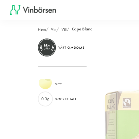
Cape Blanc
Hem
Vin
Vitt
BRA
VÅRT OMDÖME
KÖP
VITT
0.3g
SOCKERHALT