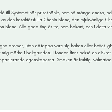
å till Systemet när priset sänks, som så många andra, oc
g av den karaktärsfulla Chenin Blanc, den mjukvänliga C
n Blanc. Alla goda ting är tre, som bekant, och i detta 
a aromer, utan att tappa vare sig hakan eller bettet, gi
mig märka i bakgrunden. I fonden finns också en diskret 
mpanjerande egenskaperna. Smaken är fruktig, välmata