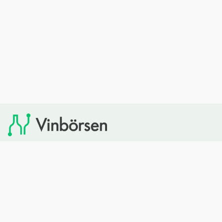
Vinbörsen tipsar om viner som du sedan kan köpa via
Systembolaget. Vinbörsen har ingen egen försäljning och
heller inget kommersiellt samarbete med Systembolaget.