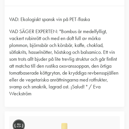
VAD: Ekologiskt spansk vin på PET-flaska
VAD SÄGER EXPERTEN: "Bombus är medelfylligt,
vackert rubinrött och med en doft full av mörka
plommon, björnsbär och körsbär, kaffe, choklad,
sötlakrits, hasselnötter, höstskog och balsamico. Ett vin
som trots allt bjuder på lite trevlig struktur och går finfint
att matcha till den rustika oxsvanssoppan, den örtiga
tomatbaserade köttgrytan, de kryddiga revbensspjällen
eller de vegetariska anrättningarna med rotfrukter,
svamp och smakrik, lagrad ost. ¡Salud! " / Eva
Weckström
BRA
KÖP