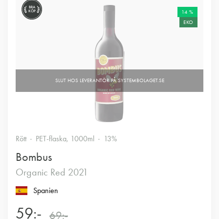
BRA
KÖP
14 %
EKO
Rött
PET-flaska, 1000ml
13%
Bombus
Organic Red 2021
Spanien
59:-
69:-