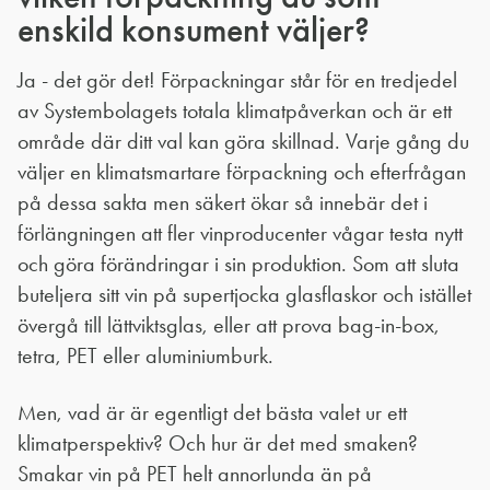
enskild konsument väljer?
Ja - det gör det! Förpackningar står för en tredjedel
av Systembolagets totala klimatpåverkan och är ett
område där ditt val kan göra skillnad. Varje gång du
väljer en klimatsmartare förpackning och efterfrågan
på dessa sakta men säkert ökar så innebär det i
förlängningen att fler vinproducenter vågar testa nytt
och göra förändringar i sin produktion. Som att sluta
buteljera sitt vin på supertjocka glasflaskor och istället
övergå till lättviktsglas, eller att prova bag-in-box,
tetra, PET eller aluminiumburk.
Men, vad är är egentligt det bästa valet ur ett
klimatperspektiv? Och hur är det med smaken?
Smakar vin på PET helt annorlunda än på