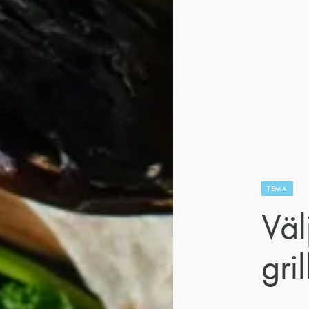
TEMA
Välj
gril