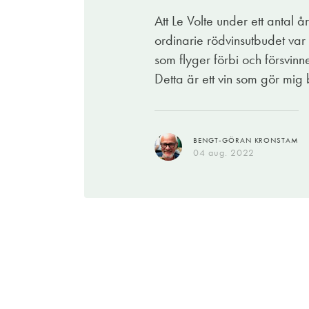
av alla de slag. Vill man slå på stort finn
Att Le Volte under ett antal 
Pssst! Kan tilläggas att Ornellaia även ti
ordinarie rödvinsutbudet var i
tillbaka till den alldagliga olja. Du provar
som flyger förbi och försvinn
Detta är ett vin som gör mig
JENNY ASPLUND
02 juli 2022
BENGT-GÖRAN KRONSTAM
04 aug. 2022