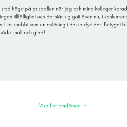
s vinet även på ståtlig magnumflaska.
år stod högst på prispallen när jag och mina kollegor kora
llverkar himmelsk olivolja men här måste en varning utfärda
ngen tillfällighet och det står sig gott även nu, i konkurrens
 den alltså på egen risk.
er lika snabbt som en avlöning i dessa dyrtider. Betyget bl
 både snäll och glad!
Visa fler omdömen