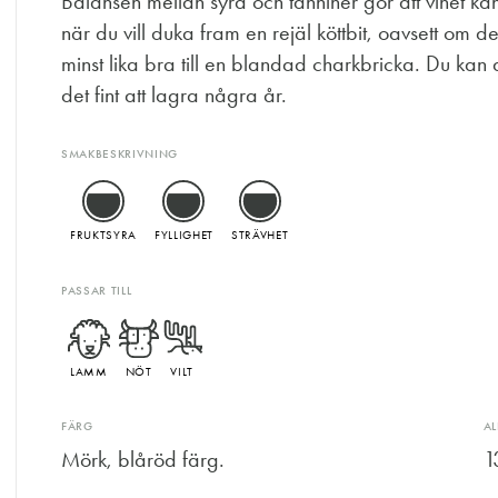
Balansen mellan syra och tanniner gör att vinet kä
när du vill duka fram en rejäl köttbit, oavsett om de
minst lika bra till en blandad charkbricka. Du ka
det fint att lagra några år.
SMAKBESKRIVNING
FRUKTSYRA
FYLLIGHET
STRÄVHET
PASSAR TILL
LAMM
NÖT
VILT
FÄRG
A
Mörk, blåröd färg.
1