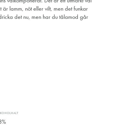
nns välkomponerat. Det är ett utmärkt val
t är lamm, nöt eller vilt, men det funkar
n dricka det nu, men har du tålamod går
LKOHOLHALT
3%