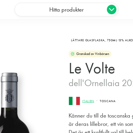
Hitta produkter
LÄTTARE GLASFLASKA,
750ML
13% ALK
Granskad av Vinbörsen
Le Volte
dell'Ornellaia 2
ITALIEN
TOSCANA
Känner du till de toscansk
är deras lillebror, ett vin 
Det är ett kraftfullt val till