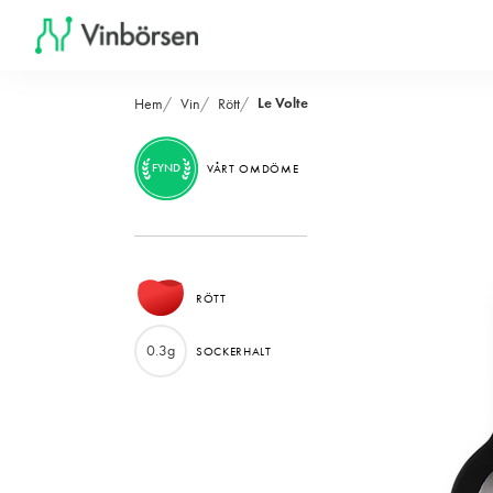
Le Volte
Hem
Vin
Rött
FYND
VÅRT OMDÖME
RÖTT
0.3g
SOCKERHALT