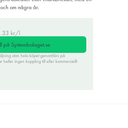
 och om några år.
5.33 kr/l
ll på Systembolaget.se
äljning utan hela köpet genomförs på
heller ingen koppling till eller kommersiellt
.