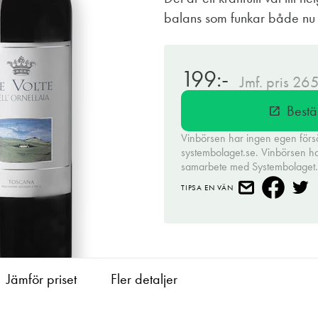
balans som funkar både nu
199:-
Jmf. pris 26
Bestä
open_in_new
Vinbörsen har ingen egen förs
systembolaget.se. Vinbörsen har 
samarbete med Systembolaget
TIPSA EN VÄN
Jämför priset
Fler detaljer