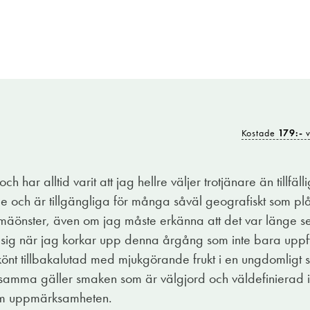
Kostade
179:-
v
n från Bolgheri i Toscana som har fler guldkorn i sin port
 Le Volte som är gjort på merlot, sangiovese och cabernet 
och har alltid varit att jag hellre väljer trotjänare än till
g inte minst med sin inbjudande mörkröda färg men även m
 och är tillgängliga för många såväl geografiskt som plån
 en hel del tobak. Saltlakrits finns också med på den b
a mäönster, även om jag måste erkänna att det var länge 
rerna går inte att ta miste på. Dessutom lirar syran och t
t sig när jag korkar upp denna årgång som inte bara uppfyl
önt tillbakalutad med mjukgörande frukt i en ungdomligt sa
 vinet landar i munnen reser man snabbt i tanken till det 
etsamma gäller smaken som är välgjord och väldefinierad i 
 att vänta. Det här är alla kötträtters våta dröm och det f
 om uppmärksamheten.