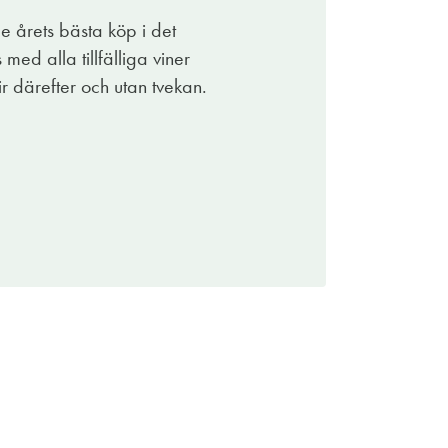
de årets bästa köp i det
s. Om du provar den blir det svårt att gå
 med alla tillfälliga viner
ir därefter och utan tvekan.