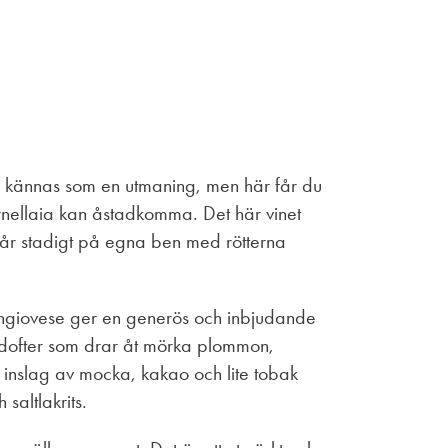
nd kännas som en utmaning, men här får du
rnellaia kan åstadkomma. Det här vinet
 står stadigt på egna ben med rötterna
giovese ger en generös och inbjudande
h dofter som drar åt mörka plommon,
a inslag av mocka, kakao och lite tobak
saltlakrits.