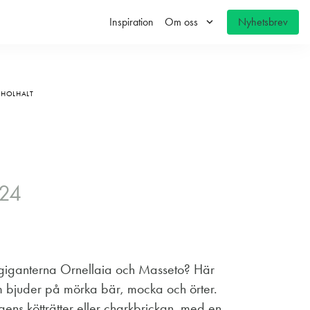
keyboard_arrow_down
Inspiration
Om oss
Nyhetsbrev
OHOLHALT
024
a giganterna Ornellaia och Masseto? Här
som bjuder på mörka bär, mocka och örter.
 helgens kötträtter eller charkbrickan, med en