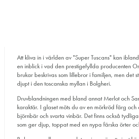
Att kliva in i världen av "Super Tuscans" kan ibla
en inblick i vad den prestigefyllda producenten O
brukar beskrivas som lillebror i familjen, men det
djupt i den toscanska myllan i Bolgheri.
Druvblandningen med bland annat Merlot och San
karaktär. I glaset möts du av en mörkröd färg oc
björnbär och svarta vinbär. Det finns också tydlig
som ger djup, toppat med en nypa färska örter och 