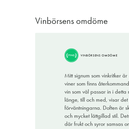
Vinbörsens omdöme
VINBÖRSENS OMDÖME
FYND
VINBÖRSENS OMDÖME
FYND
Ornellaia är den prestigefyllda producente
som båda är viner av yttersta världsklass.
Mitt signum som vinkritker är 
sannerligen ingen duvunge. Det tar för si
viner som finns återkommande
björnbär mörka plommon, mocka, kakao och
vin som väl passar in i dett
som kittlar både tunga och gom. Fatkaraktä
länge, till och med, visar de
välbalanserat vin.
förväntningarna. Doften är sk
Det här är omsorgsfullt producerat och när
och mycket lättgillad stil. D
spara flera år men då ska man ha tålamodet
där frukt och syror samsas