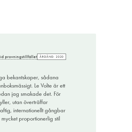
Kostade
179:-
vid provningstillfället
ÅRGÅNG: 2020
id provningstillfället
ÅRGÅNG: 2020
följ. Här finns vinerna Masseto och Ornellaia
sauvignon är lillebror i familjen men
fälliga bekantskaper, sådana
ed sina ljuvliga dofter och smaker av vinbär,
boksmässigt. Le Volte är ett
reda smakpaletten samt inslag av färska örter
sedan jag smakade det. För
anninerna väldigt bra ihop. Ett synnerligen
ler, utan överträffar
ftig, internationellt gångbar
böljande toscansca landskapet. Le Volte går att
mycket proportionerlig stil
unkar även alldeles utmärkt till charkuterier