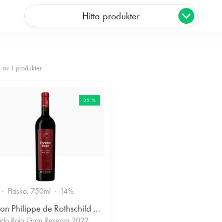
Hitta produkter
1 av 1 produkter
22 %
Flaska, 750ml
14%
Baron Philippe de Rothschild Chile SA
udo Rojo Gran Reserva 2022