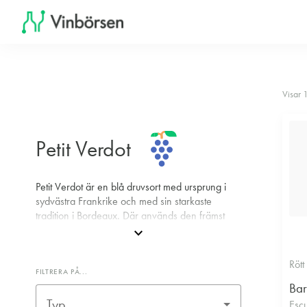
Visar 
Petit Verdot
Petit Verdot är en blå druvsort med ursprung i
sydvästra Frankrike och med sin starkaste
tradition i Bordeaux. Där används den främst
som en mindre komponent i klassiska
expand_more
blandningar tillsammans med Cabernet
Sauvignon, Merlot, Cabernet Franc och
Rött
Malbec. Bidraget från Petit Verdot handlar i
FILTRERA PÅ...
första hand om struktur: druvan ger tydliga,
ibland robusta tanniner, tät färg och en kryddig,
Typ
Esc