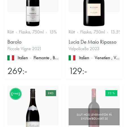
Rött
Flaska, 750ml
15%
Stramt & Nyanserat
Rött
Flaska, 750ml
13.5%
Barolo
Lucia De Maio Ripasso
Piccole Vigne 2021
Valpolicella 2023
Italien
Piemonte
, Barolo
Italien
Venetien
, Valpolicella
269:-
129:-
EKO
22 %
FYND