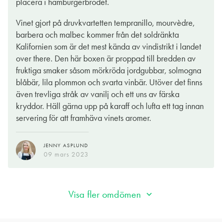
placera i hamburgerbrödet.
ett klädsamt och nästan torrt intryck. Vi bjuds på mörka bär,
låter.
créme de cassis, saftiga plommon, vaniljstång, kakao, moreller,
Vinet gjort på druvkvartetten tempranillo, mourvèdre,
en fin kryddighet, en handfull torkade jordgubbar samt ett uns
En typisk Amerikan som flexar druvmusklerna till max -
barbera och malbec kommer från det soldränkta
körsbärskärna och skalbeska i avslutet. Drickvänligt, generöst
tillverkat för att vara folkligt, generöst och klunkvänligt och det
Kalifornien som är det mest kända av vindistrikt i landet
och "bang for your buck". Njut till BBQ, pulled pork, smashed
är inget fel med det. För 169 kronor garanteras ett mörkbärigt
over there. Den här boxen är proppad till bredden av
burgers, heta kycklingvingar eller en vegetarisk gratäng med
och saftigt rödvin perfekt till grillad flankstek med chimichurri,
fruktiga smaker såsom mörkröda jordgubbar, solmogna
rotfrukter och smakrik ost.
grillade kycklingspett med tzatziki, kubbspel och myggbett.
blåbär, lila plommon och svarta vinbär. Utöver det finns
även trevliga stråk av vanilj och ett uns av färska
EVA WECKSTRÖM
JENS FRITHIOFSSON
kryddor. Häll gärna upp på karaff och lufta ett tag innan
27 feb. 2023
17 juni 2021
servering för att framhäva vinets aromer.
JENNY ASPLUND
09 mars 2023
Visa fler omdömen