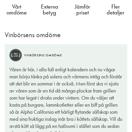
Vårt
Externa
Jämför
Fler
omdöme
betyg
priset
detaljer
Vinbörsens omdöme
BRA
BRA
VINBÖRSENS OMDÖME
VINBÖRSENS OMDÖME
KÖP
KÖP
BRA
VINBÖRSENS OMDÖME
KÖP
Vin på box är idag ofta prisvärda, praktiska och klimatsmartare
Bag in boxen kom i början av 1970-talet men slog igenom på
Våren är här, i alla fall enligt kalendern och nu vågar
än glasflaskan. Kvaliteten har höjts betydligt i många fall de
riktigt först 30 år senare. Idag dominerar den på Systembolaget
man börja tänka på solens och värmens intåg och förstår
senare åren. Detta generösa vin är våghalsigt som sig bör med
och lite över 102 miljoner liter vin dansar ut genom kassorna
att det blir en sommar i år också. Men först ska vi njuta
ett amerikanskt vin men med en mindre klassisk framtoning och
årligen i denna förpackning. Inte så classy kanske men väl
av våren som är en tid då många plockar fram grillen
druvblandning. Och man lyckas bra med detta. Alpha är ingen
prisvärt och praktiskt. Faktum är att många vinproducenter har
som har legat i dvala under vintern. Om du väljer att
fläskig amerikanare utan istället drygt medelfyllig med en
höjt kvalitén på innehållet i takt med efterfrågan. Bag in box för
kasta på burgare, lammkotletter eller en biff på grillen
fräsch uppfriskande syra samt mjuka, sammetslena och följbara
mig är starkt förknippat med svensk sommar och långkalsonger
så är Alpha California ett härligt flytande sällskap som
tanniner.
och därför uppskattar jag ett vin som väl i glaset inte ber om
med sina fruktiga inslag mår bra i köttets sällskap. Vill du
ursäkt för sin existens. Alpha California är en prisvärd box i
avstå kött så lägg på en halloumi i stället som du sedan
Stilen är sötbärig och lättgillad men ger trots några gram socker
beställningssortimentet som smakar precis så maffigt som det