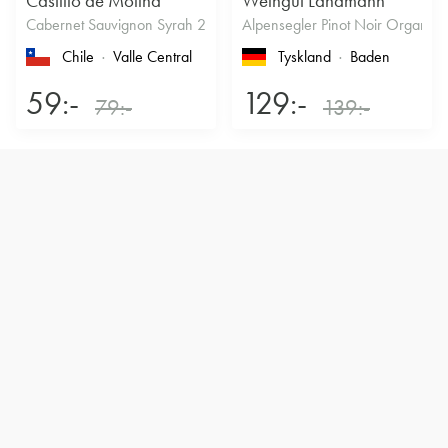
Castillo de Molina
Weingut Landmann
Cabernet Sauvignon Syrah 2022
Alpensegler Pinot Noir Organic
Chile
Valle Central
Tyskland
Baden
59:-
129:-
79:-
139:-