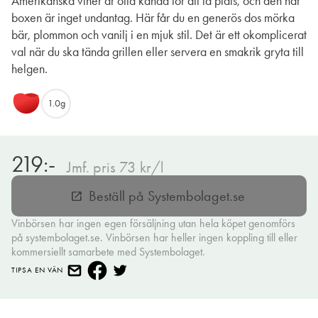
Amerikanska viner är ofta kända för att ta plats, och den här
boxen är inget undantag. Här får du en generös dos mörka
bär, plommon och vanilj i en mjuk stil. Det är ett okomplicerat
val när du ska tända grillen eller servera en smakrik gryta till
helgen.
1.0g
219:-
Jmf. pris 73 kr/l
Beställ på Systembolaget.se
open_in_new
Vinbörsen har ingen egen försäljning utan hela köpet genomförs
på systembolaget.se. Vinbörsen har heller ingen koppling till eller
kommersiellt samarbete med Systembolaget.
TIPSA EN VÄN