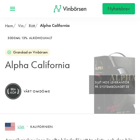
Nyhetsbrev
Alpha California
Hem
Vin
Rött
3000ML
13% ALKOHOLHALT
Granskad av Vinbörsen
Alpha California
BRA
VÅRT OMDÖME
KÖP
USA
KALIFORNIEN