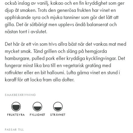
också inslag av vanilj, kakao och en fin kryddighet som ger
djup åt smaken. Trots den generösa frukten har vinet en
uppfriskande syra och mjuka tanniner som gör det lätt att
gilla. Det är sötbärigt men upplevs ändå balanserat och
nästan torrt i avslutet.
Det här är ett vin som trivs allra bäst när det vankas mat med
mycket smak. Tänd grillen och släng på hemgjorda
hamburgare, pulled pork eller kryddiga kycklingvingar. Det
fungerar minst lika bra till en vegetarisk gratäng med
rotfrukter eller en bit halloumi. Lufta gärna vinet en stund i
karaff för att locka fram alla dofter.
SMAKBESKRIVNING
FRUKTSYRA
FYLLIGHET
STRÄVHET
PASSAR TILL