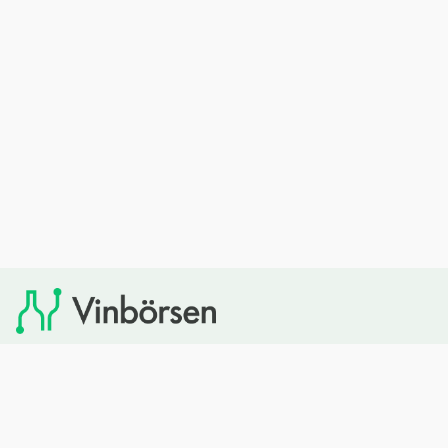
Vinbörsen tipsar om viner som du sedan kan köpa via
Systembolaget. Vinbörsen har ingen egen försäljning och
heller inget kommersiellt samarbete med Systembolaget.