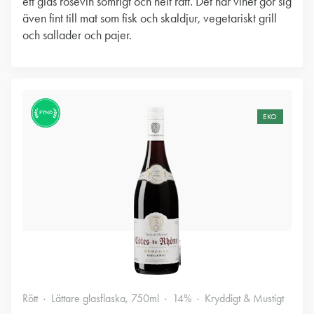
ett glas rosévin somrigt och helt rätt. Det här vinet gör sig
även fint till mat som fisk och skaldjur, vegetariskt grill
och sallader och pajer.
FYND
EKO
Rött
Lättare glasflaska, 750ml
14%
Kryddigt & Mustigt