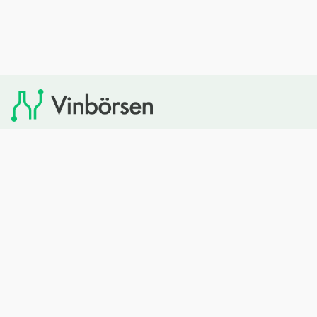
Vinbörsen tipsar om viner som du sedan kan köpa via
Systembolaget. Vinbörsen har ingen egen försäljning och
heller inget kommersiellt samarbete med Systembolaget.
Bläddra
Om oss
Rött vin
Om Vinbörsen
Vitt vin
Hur funkar det?