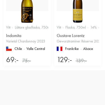
Vitt
Lättare glasflaska, 750ml
12.5%
Vitt
Flaska, 750ml
Friskt & Fruktigt
14%
Dr
Indomita
Gustave Lorentz
Varietal Chardonnay 2023
Gewurztraminer Réserve 2025
Chile
Valle Central
Frankrike
Alsace
69:-
129:-
75:-
139:-