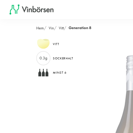
Generation 8
Hem
Vin
Vitt
VITT
0.3g
SOCKERHALT
MINST 6