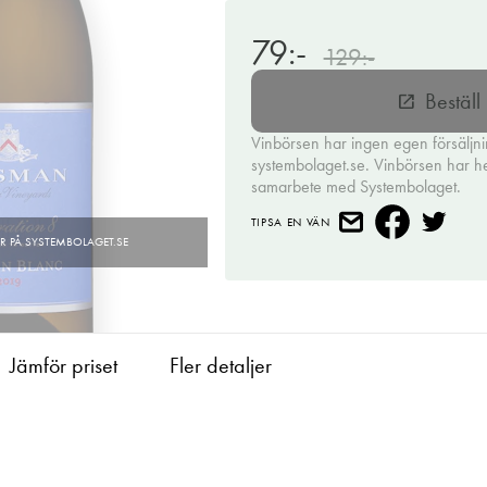
79:-
129:-
Bestäl
open_in_new
Vinbörsen har ingen egen försäljn
systembolaget.se. Vinbörsen har hell
samarbete med Systembolaget.
TIPSA EN VÄN
Jämför priset
Fler detaljer