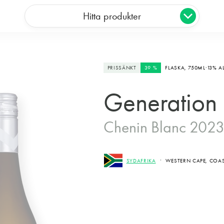
Hitta produkter
PRISSÄNKT
39 %
FLASKA,
750ML
13% A
Generation
Chenin Blanc 202
SYDAFRIKA
WESTERN CAPE, COA