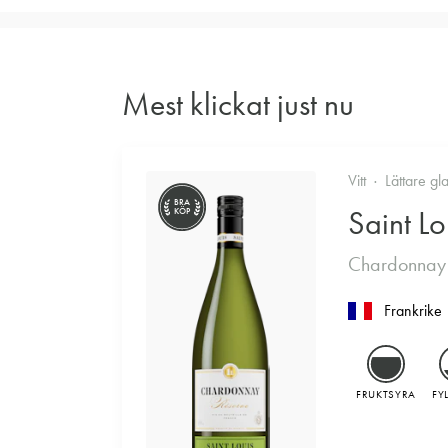
Mest klickat just nu
Vitt
Lättare gl
BRA
Saint Lo
KÖP
Chardonnay
Frankrike
FRUKTSYRA
FY