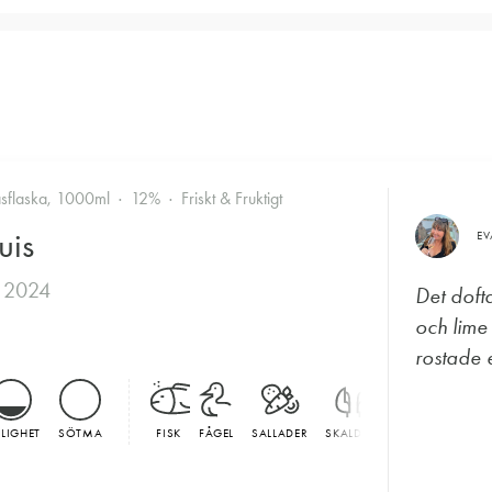
asflaska, 1000ml
12%
Friskt & Fruktigt
uis
E
 2024
Det doft
och lime
rostade e
LLIGHET
SÖTMA
FISK
FÅGEL
SALLADER
SKALDJUR