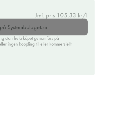
Jmf. pris 105.33 kr/l
l på Systembolaget.se
ing utan hela köpet genomförs på
er ingen koppling till eller kommersiellt