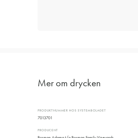
Mer om drycken
PRODUKTNUMMER HOS SYSTEMBOLAGET
7013701
PRODUCENT
Bosman Adama t/a Bosman Family Vineyards