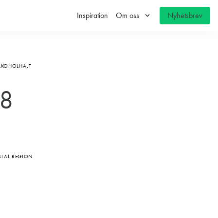
keyboard_arrow_down
Inspiration
Om oss
Nyhetsbrev
LKOHOLHALT
 8
3
STAL REGION