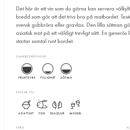
Det här är ett vin som du gärna kan servera välkyl
bredd som gör att det trivs bra på matbordet. Testa 
svensk gubbröra eller gravlax. Den lilla sötman gö
asiatisk mat på ett väldigt trevligt sätt. En generö
startar samtal runt bordet.
SMAKBESKRIVNING
FRUKTSYRA
FYLLIGHET
SÖTMA
PASSAR TILL
ASIATISKT
FISK
SKALDJUR
MINGEL
FÄRG
A