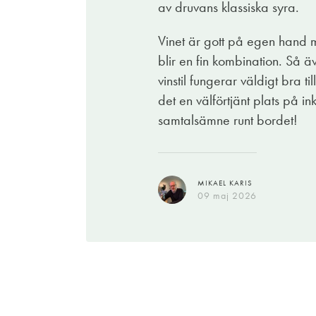
av druvans klassiska syra.
Vinet är gott på egen hand m
blir en fin kombination. Så 
MADELEINE ARDBY
19 maj 2026
vinstil fungerar väldigt bra t
det en välförtjänt plats på i
samtalsämne runt bordet!
MIKAEL KARIS
09 maj 2026