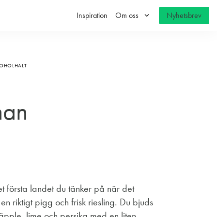
keyboard_arrow_down
Inspiration
Om oss
Nyhetsbrev
KOHOLHALT
nan
t första landet du tänker på när det
en riktigt pigg och frisk riesling. Du bjuds
äpple, lime och persika med en liten