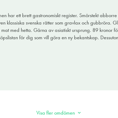
en har ett brett gastronomiskt register. Smörstekt abbor
även klassiska svenska rätter som gravlax och gubbröra. Gl
ill mat med hetta. Gärna av asiatiskt ursprung. 89 kronor fö
nköpslistan för dig som vill göra en ny bekantskap. Dessut
Visa fler omdömen