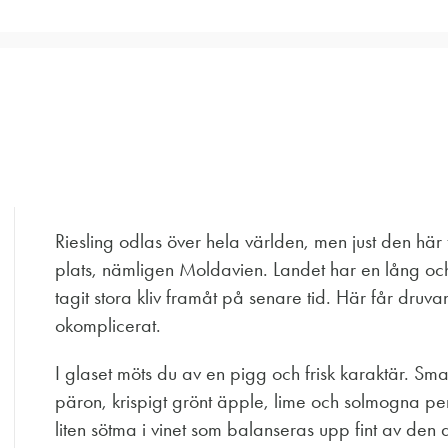
Riesling odlas över hela världen, men just den här f
plats, nämligen Moldavien. Landet har en lång och
tagit stora kliv framåt på senare tid. Här får druva
okomplicerat.
I glaset möts du av en pigg och frisk karaktär. Sm
päron, krispigt grönt äpple, lime och solmogna persik
liten sötma i vinet som balanseras upp fint av den dä