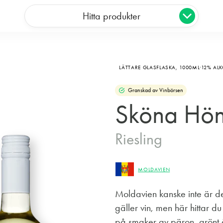
Hitta produkter
LÄTTARE GLASFLASKA,
1000ML
12% AL
Granskad av Vinbörsen
Sköna Hö
Riesling
MOLDAVIEN
Moldavien kanske inte är de
gäller vin, men här hittar du 
på smaker av päron, grönt 