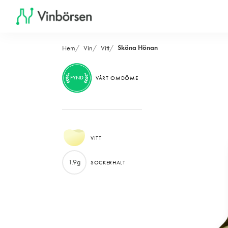
Sköna Hönan
Hem
Vin
Vitt
FYND
VÅRT OMDÖME
VITT
1.9g
SOCKERHALT