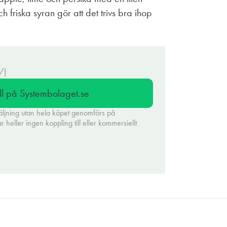
h friska syran gör att det trivs bra ihop
/l
ll på Systembolaget.se
äljning utan hela köpet genomförs på
heller ingen koppling till eller kommersiellt
.