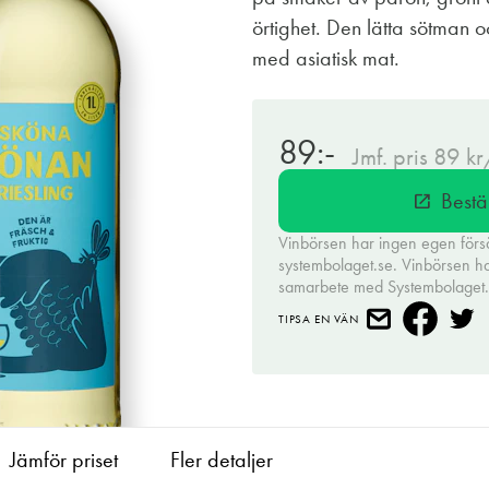
örtighet. Den lätta sötman oc
med asiatisk mat.
89:-
Jmf. pris 89 kr
Bestä
open_in_new
Vinbörsen har ingen egen förs
systembolaget.se. Vinbörsen har 
samarbete med Systembolaget
TIPSA EN VÄN
Jämför priset
Fler detaljer