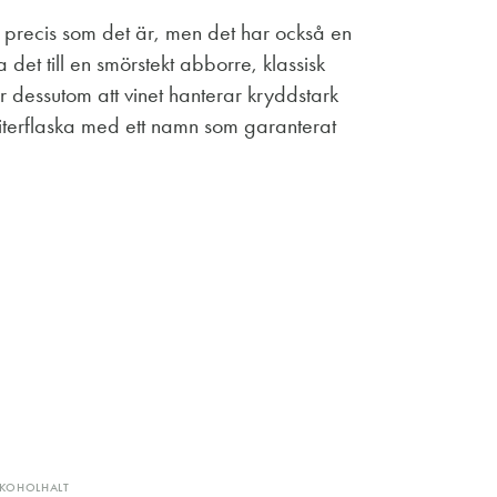
t precis som det är, men det har också en
det till en smörstekt abborre, klassisk
r dessutom att vinet hanterar kryddstark
s literflaska med ett namn som garanterat
LKOHOLHALT