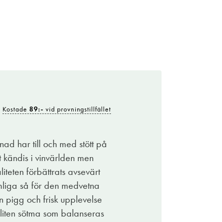
Kostade
89:-
vid provningstillfället
Kostade
89:-
vid provningstillfället
får göra. Även om landet känns något
knad har till och med stött på
tt sötma som förstärks av den varma frukten. Det
kt kändis i vinvärlden men
e jag säga är knytis, ni vet när man bjuder in
liteten förbättrats avsevärt
, för var ska alla annars sitta?
komliga så för den medvetna
n pigg och frisk upplevelse
funkar till många av spontanrätterna som kan
 liten sötma som balanseras