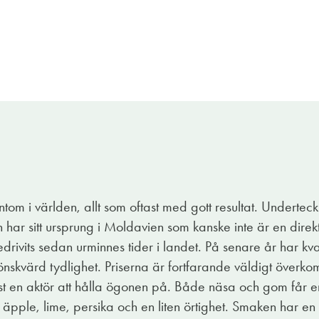
avien. Men i fallet med denna Riesling är det just det vi 
et jag menar i positiv bemärkelse.
untom i världen, allt som oftast med gott resultat. Undertec
k frukt och vita blommor. På smaken är det friskt med en lä
vin har sitt ursprung i Moldavien som kanske inte är en dire
acera in i diverse sammanhang i sommar. Det optimala skull
edrivits sedan urminnes tider i landet. På senare år har kva
tt, lite utan plan. Någon får ta med campingbord och stolar
l önskvärd tydlighet. Priserna är fortfarande väldigt över
st en aktör att hålla ögonen på. Både näsa och gom får e
ska med halvtorr Riesling kanon. Den räcker till fler och 
äpple, lime, persika och en liten örtighet. Smaken har en
u på? Ut med inbjudan nu.