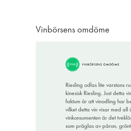
Vinbörsens omdöme
VINBÖRSENS OMDÖME
TIPS
VINBÖRSENS OMDÖME
FYND
Det är inte ofta jag dricker vin från Mold
annorlunda, är vinet i glaset inte det, vilk
Riesling odlas lite varstans r
Detta vin har en tilltalande doft av exotis
kinesisk Riesling. Just detta 
är lättdrucket och är därför enkelt att pl
faktum är att vinodling har b
lite för mycket folk, alla tar med något go
vilket detta vin visar med al
vinkonsumenten är det tveklö
I detta sammanhang är en välkyld litersfla
som präglas av päron, grönt 
tänkas landa på bordet. Så vad väntar d