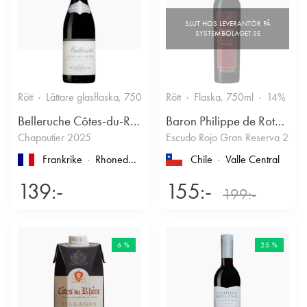
Rött
Lättare glasflaska, 750ml
13.5%
Rött
Flaska, 750ml
Kryddigt & Mustigt
14%
Belleruche Côtes-du-Rhône
Baron Philippe de Rothschild Chile SA
Chapoutier 2025
Escudo Rojo Gran Reserva 2022
Frankrike
Rhonedalen
, Côtes du Rhône
Chile
Valle Central
139:-
155:-
199:-
6 %
25 %