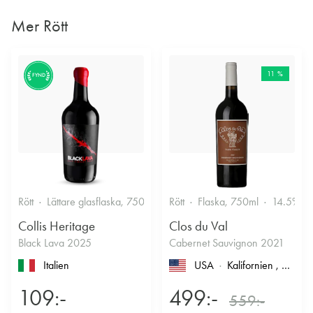
Mer Rött
11 %
FYND
Rött
Lättare glasflaska, 750ml
13.5%
Rött
Flaska, 750ml
14.5%
Collis Heritage
Clos du Val
Black Lava 2025
Cabernet Sauvignon 2021
Italien
USA
Kalifornien
, North Coast
109:-
499:-
559:-