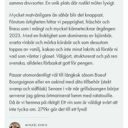
samma druvsorter. En unik plats där rustikt möter lyxigt.
Doften kan sammanfattas i ett enda ord: ’vinös’. Detta betyder
Mycket matvänligare än såhär blir det knappast.
att det är ett vin som i första hand smakar av druvans jästa saft.
Förutom örtigheten hittar vi pepprighet, fräschör och
Visst kan det sätta fantasin i gungning, men själv väljer jag
finess som i mångt och mycket kännetecknar årgången
hellre klassisk vinterminologi som säger att bouqueten är öppen
2023. Med en fruktighet som domineras av björnbär,
och utvecklad, stor och rymlig med markerade fruktaromer och
svarta vinbär och mörka körsbär och som dessutom
en tydlig, aptitretande skalton som skärper intrycket av detta är
toppas av vanilj, kakao och inte minst lakrits så förstår ni
ett vin för den goda matens skull.
vad som väntar i glaset. Välgjort, strukturerat och på ren
svenska, alldeles förbaskat gott för pengen.
Intrycket bevisas i smaken som förvisso är stringent, men
definitivt inte svårmodig. Den kryddiga frukten går igen och
Passar utomordentligt väl till långkok såsom Boeuf
ligger i full balans med en varm, generös eftersmak. Visst är det
Bourguignon eller en oxkind med dito tillbehör (stekt
skönt med ett ’riktigt’ rödvin i box, där frukt- och garvsyra
svamp och sidfläsk) Senare i vår när grillsäsongen börjar
spelar en avgörande roll och skapar förutsättningar för ett
serverar jag gärna örtmarinerat lamm med ratatouille.
ovanlig lyckat samspel med det du har på gaffeln. Ännu bättre
Då är vi hemma på riktigt! Ett vin som är väldigt svårt att
smakar det om du tappar upp vinet i en vacker karaff och
inte tycka om. 279kr gör det till ett fynd!
ställer in det i kylen en liten stund för att ge en behaglig svalka.
Se det som ett vardagsvin och då är det efterlängtat vid i
MIKAEL KARIS