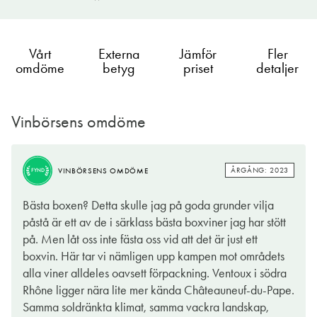
Vårt
Externa
Jämför
Fler
omdöme
betyg
priset
detaljer
Vinbörsens omdöme
ÅRGÅNG: 2023
VINBÖRSENS OMDÖME
FYND
ÅRGÅNG: 2023
VINBÖRSENS OMDÖME
FYND
Ventoux är inte bara ett av Frankrikes mest berömda berg, utan
Bästa boxen? Detta skulle jag på goda grunder vilja
också ett naturskyddat vindistrikt som utgör själva sinnebilden
påstå är ett av de i särklass bästa boxviner jag har stött
av den romantiska vingården på landet. Omgiven av ändlösa
på. Men låt oss inte fästa oss vid att det är just ett
rader av lavendel och den dammiga buskvegetationen
boxvin. Här tar vi nämligen upp kampen mot områdets
’garrigue’ med vilda örter som ger vinerna i Côtes du Rhône en
alla viner alldeles oavsett förpackning. Ventoux i södra
omisskännlig prägel. Så klart längtar vi alla dit och en försmak
Rhône ligger nära lite mer kända Châteauneuf-du-Pape.
får du här i ett av de mest ambitiösa och seriösa boxvinerna på
Samma soldränkta klimat, samma vackra landskap,
den svenska vinlistan.