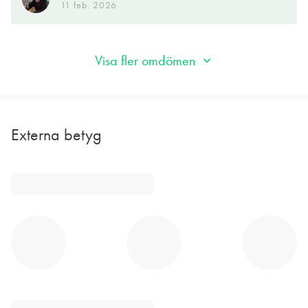
princip alla tillfällen då ett glas rött känns motiverat. Om
11 feb. 2026
gästerna är många och budgeten begränsad fungerar det
utmärkt även till mer ambitiös festmat i ovan nämnda karaff.
Visa fler omdömen
Ett definitivt fynd för en ringa slant, helt enkelt! Resultatet av
500 lokala vinodlares förenade slit och ambition i en magisk
hembygd.
Externa betyg
BENGT-GÖRAN KRONSTAM
21 aug. 2025