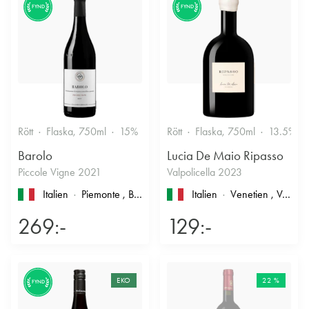
FYND
FYND
Rött
Flaska, 750ml
15%
Stramt & Nyanserat
Rött
Flaska, 750ml
13.5%
Barolo
Lucia De Maio Ripasso
Piccole Vigne 2021
Valpolicella 2023
Italien
Piemonte
, Barolo
Italien
Venetien
, Valpolicella
269:-
129:-
EKO
22 %
FYND