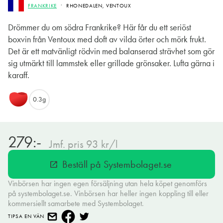
FRANKRIKE
RHONEDALEN, VENTOUX
Drömmer du om södra Frankrike? Här får du ett seriöst
boxvin från Ventoux med doft av vilda örter och mörk frukt.
Det är ett matvänligt rödvin med balanserad strävhet som gör
sig utmärkt till lammstek eller grillade grönsaker. Lufta gärna i
karaff.
0.3g
279:-
Jmf. pris 93 kr/l
Beställ på Systembolaget.se
open_in_new
Vinbörsen har ingen egen försäljning utan hela köpet genomförs
på systembolaget.se. Vinbörsen har heller ingen koppling till eller
kommersiellt samarbete med Systembolaget.
TIPSA EN VÄN