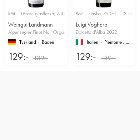
Rött
Lättare glasflaska, 750ml
13%
Rött
Flaska, 750ml
Kryddigt & Mustigt
13.5%
Weingut Landmann
Luigi Voghera
Alpensegler Pinot Noir Organic 2022
Dolcetto d'Alba 2022
Tyskland
Baden
Italien
Piemonte
, Dolcetto d'Alba
129:-
129:-
139:-
139:-