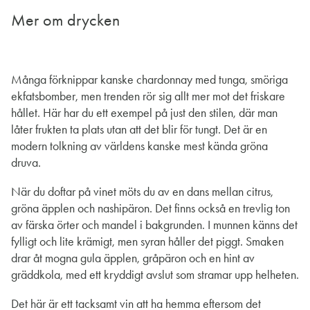
Mer om drycken
Många förknippar kanske chardonnay med tunga, smöriga
ekfatsbomber, men trenden rör sig allt mer mot det friskare
hållet. Här har du ett exempel på just den stilen, där man
låter frukten ta plats utan att det blir för tungt. Det är en
modern tolkning av världens kanske mest kända gröna
druva.
När du doftar på vinet möts du av en dans mellan citrus,
gröna äpplen och nashipäron. Det finns också en trevlig ton
av färska örter och mandel i bakgrunden. I munnen känns det
fylligt och lite krämigt, men syran håller det piggt. Smaken
drar åt mogna gula äpplen, gråpäron och en hint av
gräddkola, med ett kryddigt avslut som stramar upp helheten.
Det här är ett tacksamt vin att ha hemma eftersom det