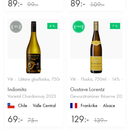
89:-
89:-
99:-
109:-
8 %
7 %
TIPS
FYND
Vitt
Lättare glasflaska, 750ml
12.5%
Vitt
Flaska, 750ml
Friskt & Fruktigt
14%
Dr
Indomita
Gustave Lorentz
Varietal Chardonnay 2023
Gewurztraminer Réserve 2025
Chile
Valle Central
Frankrike
Alsace
69:-
129:-
75:-
139:-