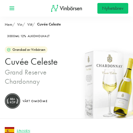
Nyhetsbrev
Cuvée Celeste
Hem
Vin
Vitt
3000ML
12% ALKOHOLHALT
Granskad av Vinbörsen
Cuvée Celeste
Grand Reserve
Chardonnay
BRA
VÅRT OMDÖME
KÖP
SPANIEN