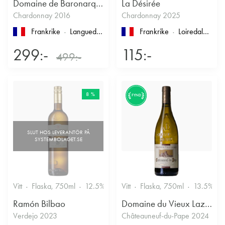
Domaine de Baronarques
La Désirée
Chardonnay 2016
Chardonnay 2025
Frankrike
Languedoc-Roussillon
, Limoux
Frankrike
Loiredalen
, IG
299:-
115:-
499:-
8 %
FYND
Vitt
Flaska, 750ml
12.5%
Vitt
Flaska, 750ml
13.5%
Ramón Bilbao
Domaine du Vieux Lazaret
Verdejo 2023
Châteauneuf-du-Pape 2024