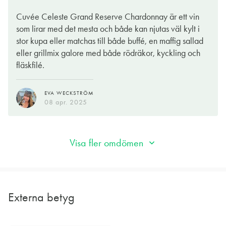
Chardonnay. De andra druvorna som får förekomma i en äkta
Cuvée Celeste Grand Reserve Chardonnay är ett vin
Champagne är Pinot noir och Menuier. Själv är jag väldigt
som lirar med det mesta och både kan njutas väl kylt i
förtjust i Champagne som endast innehåller druvan
stor kupa eller matchas till både buffé, en maffig sallad
Chardonnay, som då kallas Blanc de Blanc.
eller grillmix galore med både rödräkor, kyckling och
fläskfilé.
Det är väldigt lätt att matcha mat med chardonnaydruvan. I det
här fallet med en Chardonnay åt det lättare hållet passar de
EVA WECKSTRÖM
flesta fräscha rätter med fisk och skaldjur. Men även
08 apr. 2025
kycklingsallad eller grillad laxkotlett. Jag tror att en sparris
risotto skulle sitta riktigt fint till det här vinet.
Visa fler omdömen
SUZANNE RIBBING
08 apr. 2025
Externa betyg