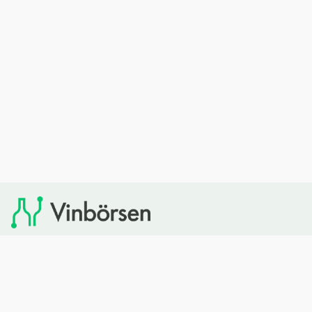
Vinbörsen tipsar om viner som du sedan kan köpa via
Systembolaget. Vinbörsen har ingen egen försäljning och
heller inget kommersiellt samarbete med Systembolaget.