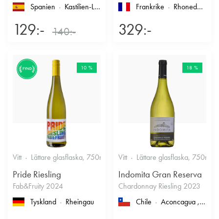
Spanien
Kastilien-León
, Rueda
Frankrike
Rhonedalen
, 
129:-
329:-
140:-
10 %
18 %
FYND
Vitt
Lättare glasflaska, 750ml
12%
Vitt
Lättare glasflaska, 750ml
Friskt & Fruktigt
Pride Riesling
Indomita Gran Reserva
Fab&Fruity 2024
Chardonnay Riesling 2023
Tyskland
Rheingau
Chile
Aconcagua
, Casablanca