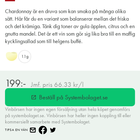
Chardonnay är en druva som kan smaka på många olika
sätt. Här får du en variant som balanserar mellan det friska
och det krämiga. Tänk dig toner av gula äpplen, citrus och en
gnutta mandel. Det är ett vin som gör sig lika bra till en maffig
kycklingsallad som till helgens buffé.
1.1g
199:-
Jmf. pris 66.33 kr/l
Beställ på Systembolaget.se
open_in_new
Vinbörsen har ingen egen försäljning utan hela köpet genomförs
på systembolaget.se. Vinbörsen har heller ingen koppling till eller
kommersiellt samarbete med Systembolaget.
TIPSA EN VÄN