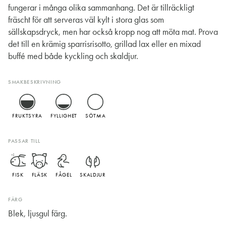
fungerar i många olika sammanhang. Det är tillräckligt
fräscht för att serveras väl kylt i stora glas som
sällskapsdryck, men har också kropp nog att möta mat. Prova
det till en krämig sparrisrisotto, grillad lax eller en mixad
buffé med både kyckling och skaldjur.
SMAKBESKRIVNING
FRUKTSYRA
FYLLIGHET
SÖTMA
PASSAR TILL
FISK
FLÄSK
FÅGEL
SKALDJUR
FÄRG
Blek, ljusgul färg.