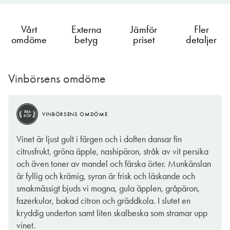
Vårt
Externa
Jämför
Fler
omdöme
betyg
priset
detaljer
Vinbörsens omdöme
VINBÖRSENS OMDÖME
TIPS
BRA
VINBÖRSENS OMDÖME
KÖP
Här har vi en riktigt prisvärd box som består till 100% av
Vinet är ljust gult i färgen och i doften dansar fin
världen kanske mest populärs druva – Chardonnay. Vinet har
citrusfrukt, gröna äpple, nashipäron, stråk av vit persika
en vacker ljusgul färg och är friskt med fruktig smak med inslag
och även toner av mandel och färska örter. Munkänslan
av framförallt päron men även gula plommon, citrus och en
är fyllig och krämig, syran är frisk och läskande och
touch av fat. Många tänker på smöriga, robusta viner med
smakmässigt bjuds vi mogna, gula äpplen, gråpäron,
mycket ekfat när det gäller Chardonnay viner, men trenden går
fazerkulor, bakad citron och gräddkola. I slutet en
mot friskare och fräschare viner som i det här fallet.
kryddig underton samt liten skalbeska som stramar upp
vinet.
I den ädla drycken Champagne ingår nästan alltid druvan