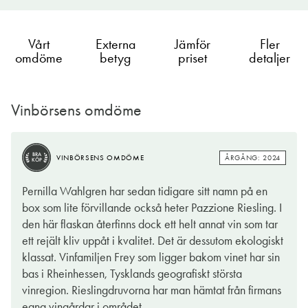
Vårt
Externa
Jämför
Fler
omdöme
betyg
priset
detaljer
Vinbörsens omdöme
BRA
ÅRGÅNG: 2024
VINBÖRSENS OMDÖME
KÖP
Pernilla Wahlgren har sedan tidigare sitt namn på en
box som lite förvillande också heter Pazzione Riesling. I
den här flaskan återfinns dock ett helt annat vin som tar
ett rejält kliv uppåt i kvalitet. Det är dessutom ekologiskt
klassat. Vinfamiljen Frey som ligger bakom vinet har sin
bas i Rheinhessen, Tysklands geografiskt största
vinregion. Rieslingdruvorna har man hämtat från firmans
egna vingårdar i området.