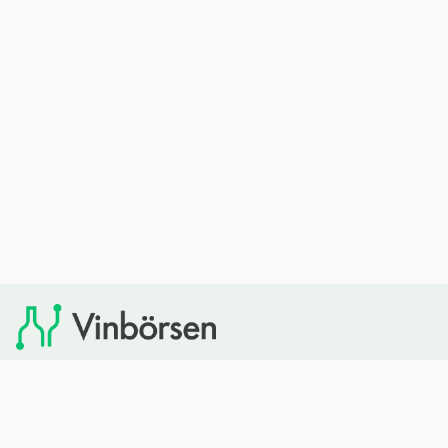
Vinbörsen tipsar om viner som du sedan kan köpa via
Systembolaget. Vinbörsen har ingen egen försäljning och