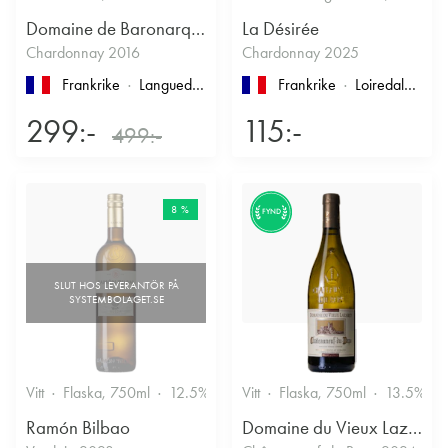
Domaine de Baronarques
La Désirée
Chardonnay 2016
Chardonnay 2025
Frankrike
Languedoc-Roussillon
, Limoux
Frankrike
Loiredalen
, IG
299:-
115:-
499:-
8 %
FYND
Vitt
Flaska, 750ml
12.5%
Vitt
Flaska, 750ml
13.5%
Ramón Bilbao
Domaine du Vieux Lazaret