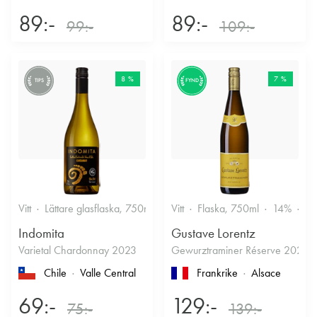
89:-
89:-
99:-
109:-
8 %
7 %
TIPS
FYND
Vitt
Lättare glasflaska, 750ml
12.5%
Vitt
Flaska, 750ml
Friskt & Fruktigt
14%
Dr
Indomita
Gustave Lorentz
Varietal Chardonnay 2023
Gewurztraminer Réserve 2025
Chile
Valle Central
Frankrike
Alsace
69:-
129:-
75:-
139:-