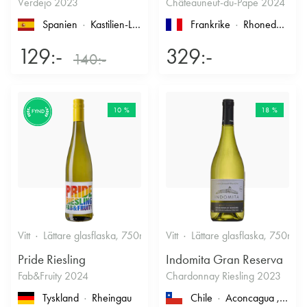
Verdejo 2023
Châteauneuf-du-Pape 2024
Spanien
Kastilien-León
, Rueda
Frankrike
Rhonedalen
, 
129:-
329:-
140:-
10 %
18 %
FYND
Vitt
Lättare glasflaska, 750ml
12%
Vitt
Lättare glasflaska, 750ml
Friskt & Fruktigt
Pride Riesling
Indomita Gran Reserva
Fab&Fruity 2024
Chardonnay Riesling 2023
Tyskland
Rheingau
Chile
Aconcagua
, Casablanca