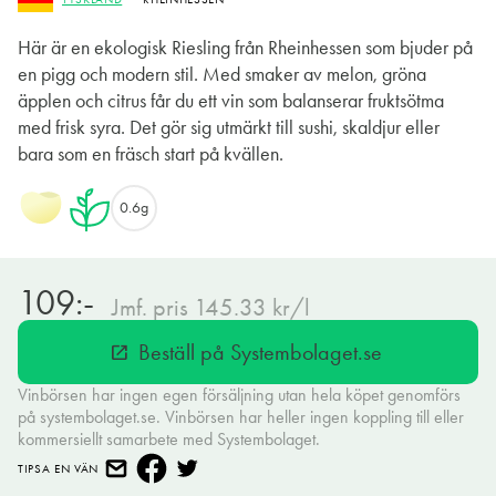
Här är en ekologisk Riesling från Rheinhessen som bjuder på
en pigg och modern stil. Med smaker av melon, gröna
äpplen och citrus får du ett vin som balanserar fruktsötma
med frisk syra. Det gör sig utmärkt till sushi, skaldjur eller
bara som en fräsch start på kvällen.
0.6g
109:-
Jmf. pris 145.33 kr/l
Beställ på Systembolaget.se
open_in_new
Vinbörsen har ingen egen försäljning utan hela köpet genomförs
på systembolaget.se. Vinbörsen har heller ingen koppling till eller
kommersiellt samarbete med Systembolaget.
TIPSA EN VÄN