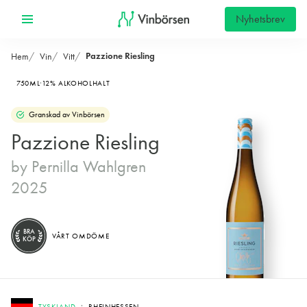
Nyhetsbrev
Pazzione Riesling
Hem
Vin
Vitt
750ML
12% ALKOHOLHALT
Granskad av Vinbörsen
Pazzione Riesling
by Pernilla Wahlgren
2025
BRA
VÅRT OMDÖME
KÖP
TYSKLAND
RHEINHESSEN