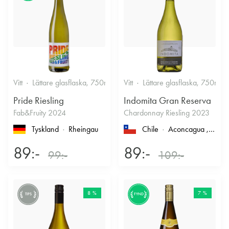
Vitt
Lättare glasflaska, 750ml
12%
Vitt
Lättare glasflaska, 750ml
Friskt & Fruktigt
Pride Riesling
Indomita Gran Reserva
Fab&Fruity 2024
Chardonnay Riesling 2023
Tyskland
Rheingau
Chile
Aconcagua
, Casablanca
89:-
89:-
99:-
109:-
8 %
7 %
TIPS
FYND