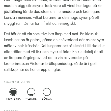
med en pigg citronsyra. Tack vare att vinet har legat på sin
jästfällning får du dessutom en lite rundare och krämigare
känsla i munnen, vilket balanserar den höga syran på ett
snyggt sätt. Det är torrt, friskt och energiskt.
Det här är ett vin som trivs bra ihop med mat. En klassisk
kombination är getost, gärna en chèvretoast där ostens syra
möter vinets fräschör. Det fungerar också utmärkt till skaldjur
eller rätter med vit fisk och mycket örter. En kul detalj är att
en tidigare årgång av just detta vin serverades på
kronprinsessan Victorias bröllopsmiddag, så du är i gott
sällskap när du häller upp ett glas.
SMAKBESKRIVNING
FRUKTSYRA
FYLLIGHET
SÖTMA