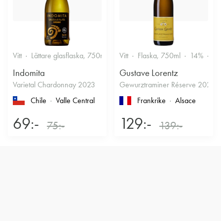
Vitt
Lättare glasflaska, 750ml
12.5%
Vitt
Flaska, 750ml
Friskt & Fruktigt
14%
Dr
Indomita
Gustave Lorentz
Varietal Chardonnay 2023
Gewurztraminer Réserve 2025
Chile
Valle Central
Frankrike
Alsace
69:-
129:-
75:-
139:-