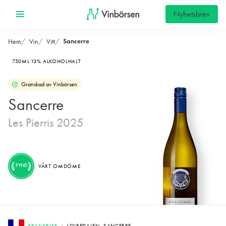
Nyhetsbrev
Sancerre
Hem
Vin
Vitt
750ML
13% ALKOHOLHALT
Granskad av Vinbörsen
Sancerre
Les Pierris 2025
FYND
VÅRT OMDÖME
FRANKRIKE
LOIREDALEN, SANCERRE