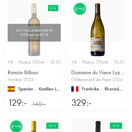
8 %
FYND
Vitt
Flaska, 750ml
12.5%
Vitt
Flaska, 750ml
13.5%
Ramón Bilbao
Domaine du Vieux Lazaret
Verdejo 2023
Châteauneuf-du-Pape 2024
Spanien
Kastilien-León
, Rueda
Frankrike
Rhonedalen
, 
129:-
329:-
140:-
10 %
18 %
FYND