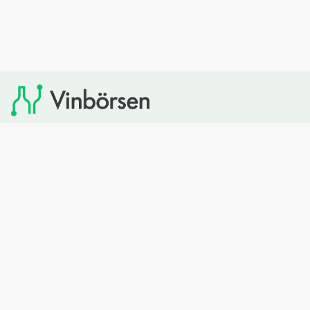
Vinbörsen tipsar om viner som du sedan kan köpa via
Systembolaget. Vinbörsen har ingen egen försäljning och
heller inget kommersiellt samarbete med Systembolaget.
Bläddra
Om oss
Rött vin
Om Vinbörsen
Vitt vin
Hur funkar det?