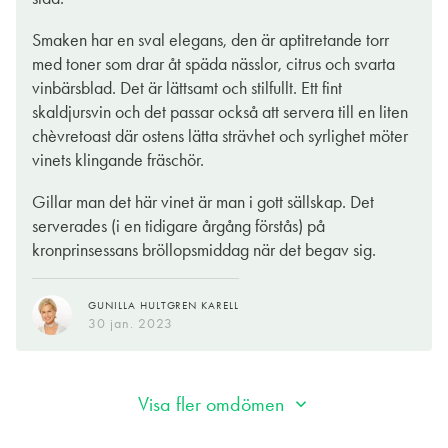
värms upp av solen. Sommar i ett glas helt enkelt.
Smaken har en sval elegans, den är aptitretande torr
På paletten innehar vinet samma smakprofil som på doften och
med toner som drar åt späda nässlor, citrus och svarta
det finns en pigg, citronig syra som gör vinet energiskt. Vinet
vinbärsblad. Det är lättsamt och stilfullt. Ett fint
har legat på sin jästfällning vilket bidrar till att det får en
skaldjursvin och det passar också att servera till en liten
rundare och krämigare känsla på paletten.
chèvretoast där ostens lätta strävhet och syrlighet möter
vinets klingande fräschör.
Producenten valde att stanna efter att phylloxeran (vinlusen)
nästan avverkat allt i sin väg under mitten av 1800-talet. Sedan
Gillar man det här vinet är man i gott sällskap. Det
dess har har egendomen gått i arv och idag drivs den av
serverades (i en tidigare årgång förstås) på
bröderna Claude & Laurent Champault.
kronprinsessans bröllopsmiddag när det begav sig.
Drick gärna till getost, skaldjur eller vegetariska rätter med
mycket örter. För den som vill känna sig kunglig för en stund kan
GUNILLA HULTGREN KARELL
det med fördel ätas Landöröding med örttäcke, pocherat
30 jan. 2023
vaktelägg, grön sparris och rödbeta från Gotland samt nässel-
och ramslökssås - det är nämligen det som prinsessan Victoria
åt till detta vin (fast årgång 2008) på sin bröllopsmiddag.
Visa fler omdömen