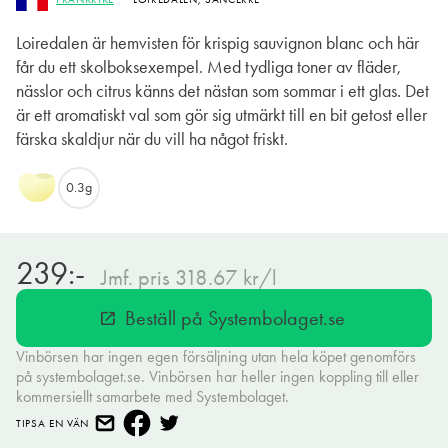
Loiredalen är hemvisten för krispig sauvignon blanc och här
får du ett skolboksexempel. Med tydliga toner av fläder,
nässlor och citrus känns det nästan som sommar i ett glas. Det
är ett aromatiskt val som gör sig utmärkt till en bit getost eller
färska skaldjur när du vill ha något friskt.
0.3g
239:-
Jmf. pris 318.67 kr/l
Beställ på Systembolaget.se
open_in_new
Vinbörsen har ingen egen försäljning utan hela köpet genomförs
på systembolaget.se. Vinbörsen har heller ingen koppling till eller
kommersiellt samarbete med Systembolaget.
TIPSA EN VÄN