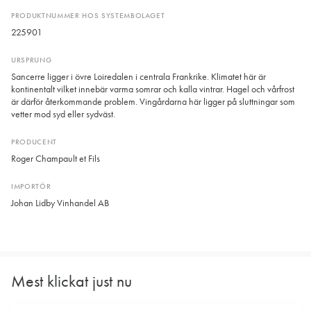
PRODUKTNUMMER HOS SYSTEMBOLAGET
225901
URSPRUNG
Sancerre ligger i övre Loiredalen i centrala Frankrike. Klimatet här är
kontinentalt vilket innebär varma somrar och kalla vintrar. Hagel och vårfrost
är därför återkommande problem. Vingårdarna här ligger på sluttningar som
vetter mod syd eller sydväst.
PRODUCENT
Roger Champault et Fils
IMPORTÖR
Johan Lidby Vinhandel AB
Mest klickat just nu