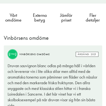
Vårt
Externa
Jämför
Fler
omdöme
betyg
priset
detaljer
Vinbörsens omdöme
BRA
ÅRGÅNG: 2021
VINBÖRSENS OMDÖME
KÖP
ÅRGÅNG: 2021
VINBÖRSENS OMDÖME
FYND
Det här vinet kommer från Sancerre i Loire. Sancerre har
Druvan sauvignon blanc odlas på många håll i världen
nästintill blivit synonymt med druvan som håller fanan högt i
och levererar vin i lite olika stilar men alltid med de
appellationen: Sauvignon blanc. Druvan producerar
aromatiska tonerna som påminner om fläder och nässlor
aromatiska vita viner där det går att hitta fläder, svarta
och med den markerade friska fruktsyran. Den allra
vinbärsblad, krusbär, citrus, och mineralitet, och det här vinet är
snyggaste och mest klassiska stilen hittar vi i franska
inget undantag. Bara efter den sniff i glaset slungas man
Loiredalen i Sancerre. I det här vinet har vi ett
tillbaka till sommarmånaderna: sittandes i en solstol på landet
skolboksexempel på när druvan visar sig från sin bästa
med doftande grönska runt omkring en och stenar som sakta
sida.