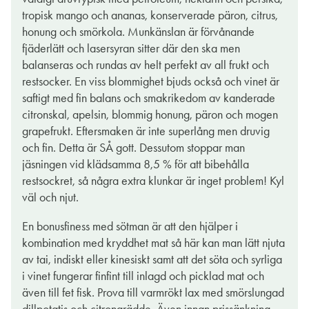
tropisk mango och ananas, konserverade päron, citrus,
Victoria passar som hand I handske till lite kryddigare
honung och smörkola. Munkänslan är förvånande
maträtter, varför inte en soppa av typen ramen där kryddan
fjäderlätt och lasersyran sitter där den ska men
kommer antingen direkt från nudlarna eller från tillsatt chili.
balanseras och rundas av helt perfekt av all frukt och
Sötman i vinet dämpar hettan i soppan och smakerna omfamnar
restsocker. En viss blommighet bjuds också och vinet är
varandra. Givetvis funkar vinet även till andra kryddheta
saftigt med fin balans och smakrikedom av kanderade
anrättningar där tankarna främst förs till de olika asiatiska
citronskal, apelsin, blommig honung, päron och mogen
köken såsom det kinesiska, indiska, vietnamesiska eller
grapefrukt. Eftersmaken är inte superlång men druvig
thailändska.
och fin. Detta är SÅ gott. Dessutom stoppar man
jäsningen vid klädsamma 8,5 % för att bibehålla
JENNY ASPLUND
restsockret, så några extra klunkar är inget problem! Kyl
09 aug. 2022
väl och njut.
En bonusfiness med sötman är att den hjälper i
kombination med kryddhet mat så här kan man lätt njuta
av tai, indiskt eller kinesiskt samt att det söta och syrliga
i vinet fungerar finfint till inlagd och picklad mat och
även till fet fisk. Prova till varmrökt lax med smörslungad