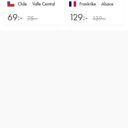
Chile
Valle Central
Frankrike
Alsace
69:-
129:-
75:-
139:-