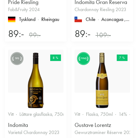
Pride Riesling
Indomita Gran Reserva
Fab&Fruity 2024
Chardonnay Riesling 2023
Tyskland
Rheingau
Chile
Aconcagua
, Casablanca
89:-
89:-
99:-
109:-
8 %
7 %
TIPS
FYND
Vitt
Lättare glasflaska, 750ml
12.5%
Vitt
Flaska, 750ml
Friskt & Fruktigt
14%
Dr
Indomita
Gustave Lorentz
Varietal Chardonnay 2023
Gewurztraminer Réserve 2025