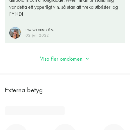
dillpotatis och citrongrädde. Även innan prissänkning
var detta ett ypperligt vin, så utan att tveka utbrister jag
FYND!
EVA WECKSTRÖM
02 juli 2022
Visa fler omdömen
Externa betyg