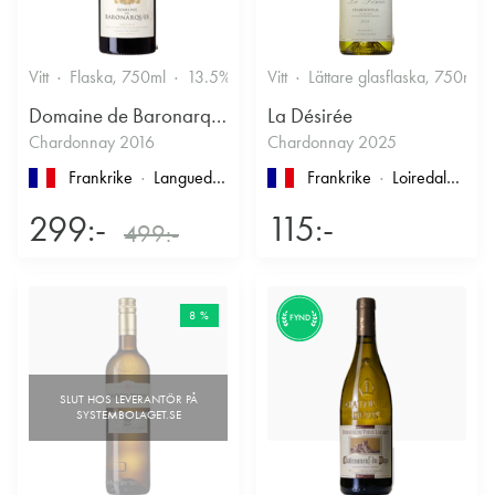
Vitt
Flaska, 750ml
13.5%
Vitt
Lättare glasflaska, 750ml
Domaine de Baronarques
La Désirée
Chardonnay 2016
Chardonnay 2025
Frankrike
Languedoc-Roussillon
, Limoux
Frankrike
Loiredalen
, IG
299:-
115:-
499:-
8 %
FYND