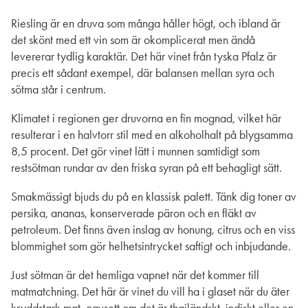
Riesling är en druva som många håller högt, och ibland är
det skönt med ett vin som är okomplicerat men ändå
levererar tydlig karaktär. Det här vinet från tyska Pfalz är
precis ett sådant exempel, där balansen mellan syra och
sötma står i centrum.
Klimatet i regionen ger druvorna en fin mognad, vilket här
resulterar i en halvtorr stil med en alkoholhalt på blygsamma
8,5 procent. Det gör vinet lätt i munnen samtidigt som
restsötman rundar av den friska syran på ett behagligt sätt.
Smakmässigt bjuds du på en klassisk palett. Tänk dig toner av
persika, ananas, konserverade päron och en fläkt av
petroleum. Det finns även inslag av honung, citrus och en viss
blommighet som gör helhetsintrycket saftigt och inbjudande.
Just sötman är det hemliga vapnet när det kommer till
matmatchning. Det här är vinet du vill ha i glaset när du äter