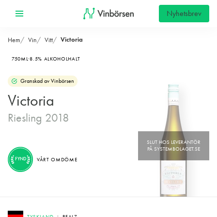
Nyhetsbrev
Victoria
Hem
Vin
Vitt
750ML
8.5% ALKOHOLHALT
Granskad av Vinbörsen
Victoria
Riesling 2018
FYND
VÅRT OMDÖME
TYSKLAND
PFALZ