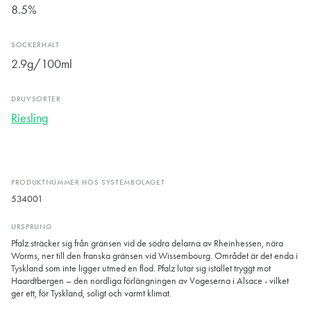
8.5%
SOCKERHALT
2.9g/100ml
DRUVSORTER
Riesling
PRODUKTNUMMER HOS SYSTEMBOLAGET
534001
URSPRUNG
Pfalz sträcker sig från gränsen vid de södra delarna av Rheinhessen, nära
Worms, ner till den franska gränsen vid Wissembourg. Området är det enda i
Tyskland som inte ligger utmed en flod. Pfalz lutar sig istället tryggt mot
Haardtbergen – den nordliga förlängningen av Vogeserna i Alsace - vilket
ger ett, för Tyskland, soligt och varmt klimat.