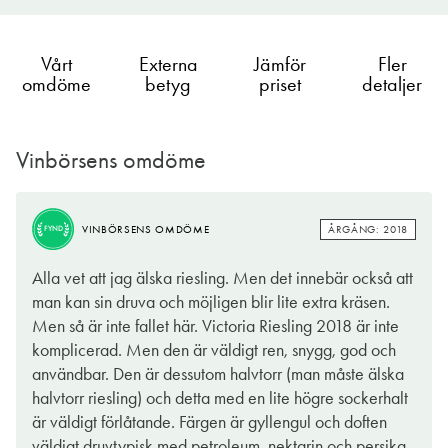
Vårt
Externa
Jämför
Fler
omdöme
betyg
priset
detaljer
Vinbörsens omdöme
BRA
ÅRGÅNG: 2018
VINBÖRSENS OMDÖME
KÖP
ÅRGÅNG: 2018
VINBÖRSENS OMDÖME
FYND
Victoria Riesling är ett lättsamt och okomplicerat vin men ack
Alla vet att jag älska riesling. Men det innebär också att
så uppfriskande. Ursprunget är Pfalz som är en region beläget i
man kan sin druva och möjligen blir lite extra kräsen.
sydvästra Tyskland. Här görs det mycket vin främst på druvan
Men så är inte fallet här. Victoria Riesling 2018 är inte
riesling. och i Victoria hittar vi smaker och dofter som
komplicerad. Men den är väldigt ren, snygg, god och
kännetecknar den gröna druvan såsom inslag av persika,
användbar. Den är dessutom halvtorr (man måste älska
ananas, päron, nyslungad honung, citroner och petroleum.
halvtorr riesling) och detta med en lite högre sockerhalt
Upplyftande är att alkoholhalten är lägre än 10% och
är väldigt förlåtande. Färgen är gyllengul och doften
förvånande är att prislappen är ynka dryga 50-lappen.
väldigt druvtypisk med petroleum, nektarin och persika,