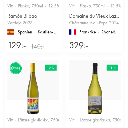
Vitt
Flaska, 750ml
12.5%
Vitt
Flaska, 750ml
13.5%
Ramón Bilbao
Domaine du Vieux Lazaret
Verdejo 2023
Châteauneuf-du-Pape 2024
Spanien
Kastilien-León
, Rueda
Frankrike
Rhonedalen
, 
129:-
329:-
140:-
10 %
18 %
FYND
Vitt
Lättare glasflaska, 750ml
12%
Vitt
Lättare glasflaska, 750ml
Friskt & Fruktigt