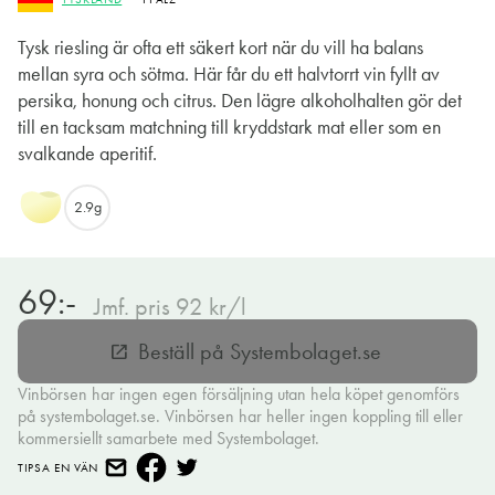
Tysk riesling är ofta ett säkert kort när du vill ha balans
mellan syra och sötma. Här får du ett halvtorrt vin fyllt av
persika, honung och citrus. Den lägre alkoholhalten gör det
till en tacksam matchning till kryddstark mat eller som en
svalkande aperitif.
2.9g
69:-
Jmf. pris 92 kr/l
Beställ på Systembolaget.se
open_in_new
Vinbörsen har ingen egen försäljning utan hela köpet genomförs
på systembolaget.se. Vinbörsen har heller ingen koppling till eller
kommersiellt samarbete med Systembolaget.
TIPSA EN VÄN