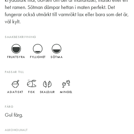
kryddstark mat, oavsett om det är thailändskt, indiskt eller en
het ramen. Sötman dämpar hettan i maten perfekt. Det
fungerar också utmärkt till varmrökt lax eller bara som det är,
väl kylt.
SMAKBESKRIVNING
FRUKTSYRA
FYLLIGHET
SÖTMA
PASSAR TILL
ASIATISKT
FISK
SKALDJUR
MINGEL
FÄRG
Gul färg.
ALKOHOLHALT