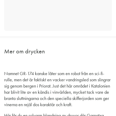
Mer om drycken
Namnet GR-174 kanske låter som en robot från en sci-fi-
rulle, men det är faktiskt en vacker vandringsled som slingrar
sig genom bergen i Priorat. Just det här området i Katalonien
har blivit lite av en kändis i vinvärlden, mycket tack vare de
branta sluttningarna och den speciella skifferjorden som ger
vinerna en rejäl dos karaktär och kraft.
Här får du en solvarm blandning av druvor där Garnatxa