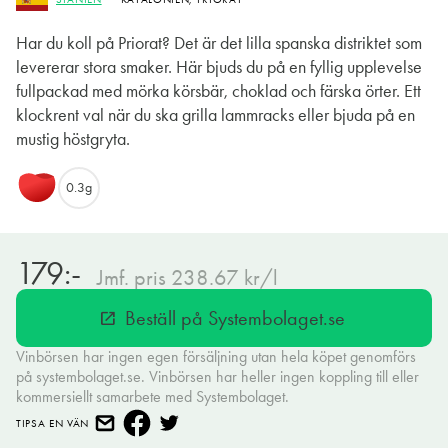
Har du koll på Priorat? Det är det lilla spanska distriktet som
levererar stora smaker. Här bjuds du på en fyllig upplevelse
fullpackad med mörka körsbär, choklad och färska örter. Ett
klockrent val när du ska grilla lammracks eller bjuda på en
mustig höstgryta.
0.3g
179:-
Jmf. pris 238.67 kr/l
Beställ på Systembolaget.se
open_in_new
Vinbörsen har ingen egen försäljning utan hela köpet genomförs
på systembolaget.se. Vinbörsen har heller ingen koppling till eller
kommersiellt samarbete med Systembolaget.
TIPSA EN VÄN