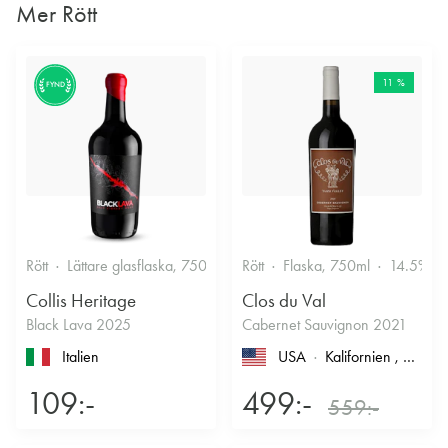
Mer Rött
11 %
FYND
Rött
Lättare glasflaska, 750ml
13.5%
Rött
Flaska, 750ml
14.5%
Collis Heritage
Clos du Val
Black Lava 2025
Cabernet Sauvignon 2021
Italien
USA
Kalifornien
, North Coast
109:-
499:-
559:-