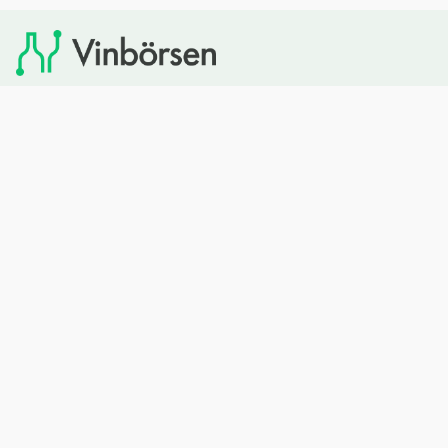
Vinbörsen tipsar om viner som du sedan kan köpa via
Systembolaget. Vinbörsen har ingen egen försäljning och
heller inget kommersiellt samarbete med Systembolaget.
Bläddra
Om oss
Rött vin
Om Vinbörsen
Vitt vin
Hur funkar det?
Mousserande
Redaktionen
Rosévin
Privacy policy
Sprit
Arkivet