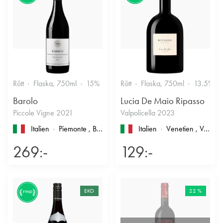
Rött
Flaska, 750ml
15%
Stramt & Nyanserat
Rött
Flaska, 750ml
13.5%
Barolo
Lucia De Maio Ripasso
Piccole Vigne 2021
Valpolicella 2023
Italien
Piemonte
, Barolo
Italien
Venetien
, Valpolicella
269:-
129:-
EKO
22 %
FYND