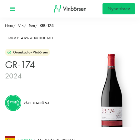
Nyhetsbrev
GR-174
Hem
Vin
Rött
750ML
14.5% ALKOHOLHALT
Granskad av Vinbörsen
GR-174
2024
FYND
VÅRT OMDÖME
SPANIEN
KATALONIEN, PRIORAT