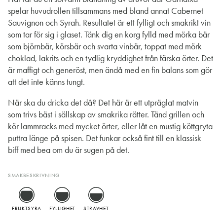
spelar huvudrollen tillsammans med bland annat Cabernet
Sauvignon och Syrah. Resultatet är ett fylligt och smakrikt vin
som tar för sig i glaset. Tänk dig en korg fylld med mörka bär
som björnbär, körsbär och svarta vinbär, toppat med mörk
choklad, lakrits och en tydlig kryddighet från färska örter. Det
är maffigt och generöst, men ändå med en fin balans som gör
att det inte känns tungt.
När ska du dricka det då? Det här är ett utpräglat matvin
som trivs bäst i sällskap av smakrika rätter. Tänd grillen och
kör lammracks med mycket örter, eller låt en mustig köttgryta
puttra länge på spisen. Det funkar också fint till en klassisk
biff med bea om du är sugen på det.
SMAKBESKRIVNING
FRUKTSYRA
FYLLIGHET
STRÄVHET