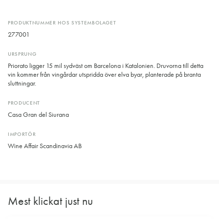
PRODUKTNUMMER HOS SYSTEMBOLAGET
277001
URSPRUNG
Priorato ligger 15 mil sydväst om Barcelona i Katalonien. Druvorna till detta
vin kommer från vingårdar utspridda över elva byar, planterade på branta
sluttningar.
PRODUCENT
Casa Gran del Siurana
IMPORTÖR
Wine Affair Scandinavia AB
Mest klickat just nu