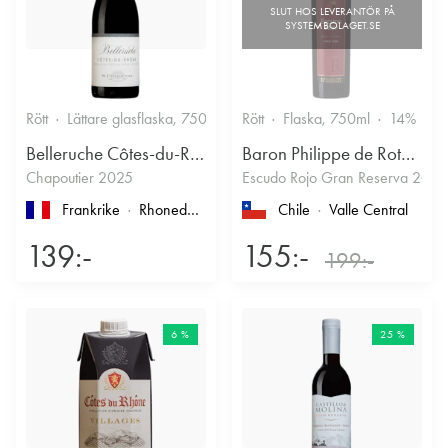
Rött
Lättare glasflaska, 750ml
13.5%
Rött
Flaska, 750ml
Kryddigt & Mustigt
14%
Belleruche Côtes-du-Rhône
Baron Philippe de Rothschild Chile SA
Chapoutier 2025
Escudo Rojo Gran Reserva 2022
Frankrike
Rhonedalen
, Côtes du Rhône
Chile
Valle Central
139:-
155:-
199:-
6 %
25 %