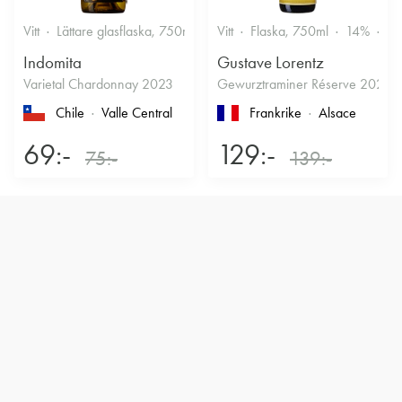
Vitt
Lättare glasflaska, 750ml
12.5%
Vitt
Flaska, 750ml
Friskt & Fruktigt
14%
Dr
Indomita
Gustave Lorentz
Varietal Chardonnay 2023
Gewurztraminer Réserve 2025
Chile
Valle Central
Frankrike
Alsace
69:-
129:-
75:-
139:-