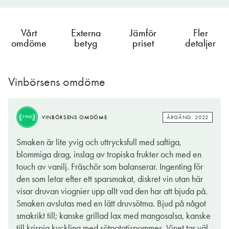
Vårt
Externa
Jämför
Fler
omdöme
betyg
priset
detaljer
Vinbörsens omdöme
BRA
ÅRGÅNG: 2022
VINBÖRSENS OMDÖME
KÖP
ÅRGÅNG: 2022
VINBÖRSENS OMDÖME
FYND
Stor och yppig doft i solvarm och generös, klart ursprungstypisk
Smaken är lite yvig och uttrycksfull med saftiga,
stil där ek och tropisk frukt samsas om förstaplatsen. Ytterst
blommiga drag, inslag av tropiska frukter och med en
publikfriande smak med extra allt i varje droppe och smakar
touch av vanilj. Fräschör som balanserar. Ingenting för
bäst iskallt till allt från chips och jordnötter till pankofriterad fisk
den som letar efter ett sparsmakat, diskret vin utan här
och skaldjur, grillad kyckling, fiskburgare och matiga sallader
visar druvan viognier upp allt vad den har att bjuda på.
som caesarsallad, salad niçoise med mera.
Smaken avslutas med en lätt druvsötma. Bjud på något
smakrikt till; kanske grillad lax med mangosalsa, kanske
Så lättdrucket att många säkert rynkar på näsan och så långt
till krispig kyckling med sötpotatispommes. Vinet tar väl