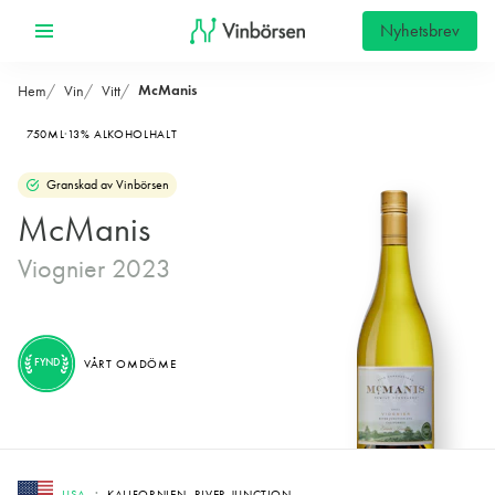
Nyhetsbrev
McManis
Hem
Vin
Vitt
750ML
13% ALKOHOLHALT
Granskad av Vinbörsen
McManis
Viognier 2023
FYND
VÅRT OMDÖME
USA
KALIFORNIEN, RIVER JUNCTION