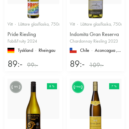
Vitt
Lättare glasflaska, 750ml
12%
Vitt
Lättare glasflaska, 750ml
Friskt & Fruktigt
Pride Riesling
Indomita Gran Reserva
Fab&Fruity 2024
Chardonnay Riesling 2023
Tyskland
Rheingau
Chile
Aconcagua
, Casablanca
89:-
89:-
99:-
109:-
8 %
7 %
TIPS
FYND