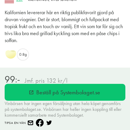
Kalifornien levererar här en riktig publikfavorit gjord på
druvan viognier. Det är stort, blommigt och fullpackat med
tropisk frukt och en touch av vanilj. Ett vin som tar för sig och
trivs lika bra med grillad kyckling som med en påse chips i
soffan.
0.8g
99:-
Jmf. pris 132 kr/l
Beställ på Systembolaget.se
open_in_new
Vinbörsen har ingen egen försäljning utan hela köpet genomförs
på systembolaget.se. Vinbörsen har heller ingen koppling till eller
kommersiellt samarbete med Systembolaget.
TIPSA EN VÄN