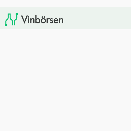
Vinbörsen tipsar om viner som du sedan kan köpa via
Systembolaget. Vinbörsen har ingen egen försäljning och
heller inget kommersiellt samarbete med Systembolaget.
Bläddra
Om oss
Rött vin
Om Vinbörsen
Vitt vin
Hur funkar det?
Mousserande
Redaktionen
Rosévin
Privacy policy
Sprit
Arkivet