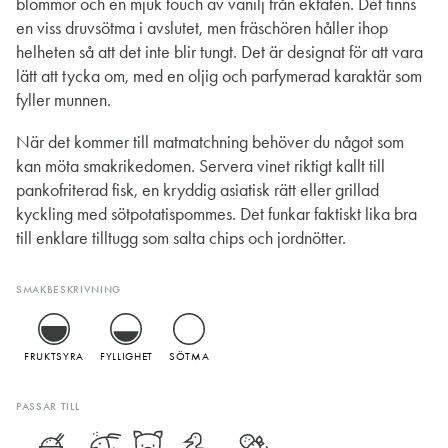
blommor och en mjuk touch av vanilj från ekfaten. Det finns
en viss druvsötma i avslutet, men fräschören håller ihop
helheten så att det inte blir tungt. Det är designat för att vara
lätt att tycka om, med en oljig och parfymerad karaktär som
fyller munnen.
När det kommer till matmatchning behöver du något som
kan möta smakrikedomen. Servera vinet riktigt kallt till
pankofriterad fisk, en kryddig asiatisk rätt eller grillad
kyckling med sötpotatispommes. Det funkar faktiskt lika bra
till enklare tilltugg som salta chips och jordnötter.
SMAKBESKRIVNING
FRUKTSYRA
FYLLIGHET
SÖTMA
PASSAR TILL