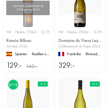
Vitt
Flaska, 750ml
12.5%
Vitt
Flaska, 750ml
13.5%
Ramón Bilbao
Domaine du Vieux Lazaret
Verdejo 2023
Châteauneuf-du-Pape 2024
Spanien
Kastilien-León
, Rueda
Frankrike
Rhonedalen
, 
129:-
329:-
140:-
10 %
18 %
FYND