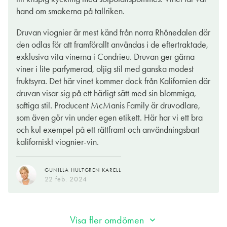
från trendiga naturviner du kan komma, men utan tvekan ett vin
hand om smakerna på tallriken.
som många kommer att gilla; designat in i minsta detalj och
definitivt välgjort i sin maffiga stil, typisk för viognierdruvan i ett
Druvan viognier är mest känd från norra Rhônedalen där
varmt klimat.
den odlas för att framförallt användas i de eftertraktade,
exklusiva vita vinerna i Condrieu. Druvan ger gärna
BENGT-GÖRAN KRONSTAM
viner i lite parfymerad, oljig stil med ganska modest
14 feb. 2024
fruktsyra. Det här vinet kommer dock från Kalifornien där
druvan visar sig på ett härligt sätt med sin blommiga,
saftiga stil. Producent McManis Family är druvodlare,
som även gör vin under egen etikett. Här har vi ett bra
och kul exempel på ett rättframt och användningsbart
kaliforniskt viognier-vin.
GUNILLA HULTGREN KARELL
22 feb. 2024
Visa fler omdömen