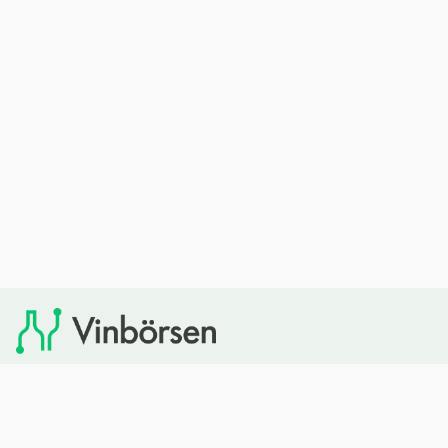
Vinbörsen tipsar om viner som du sedan kan köpa via
Systembolaget. Vinbörsen har ingen egen försäljning och