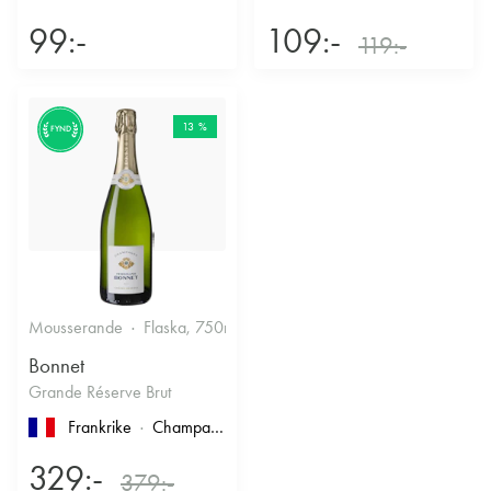
99:-
109:-
119:-
13 %
FYND
Mousserande
Flaska, 750ml
12.5%
Torrt vitt
Bonnet
Grande Réserve Brut
Frankrike
Champagne
329:-
379:-