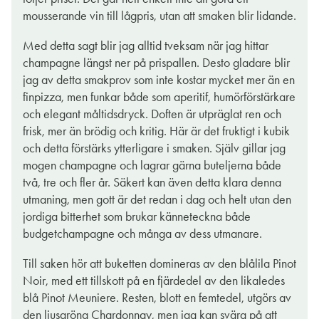
mousserande vin till lågpris, utan att smaken blir lidande.
Med detta sagt blir jag alltid tveksam när jag hittar
champagne längst ner på prispallen. Desto gladare blir
jag av detta smakprov som inte kostar mycket mer än en
finpizza, men funkar både som aperitif, humörförstärkare
och elegant måltidsdryck. Doften är utpräglat ren och
frisk, mer än brödig och kritig. Här är det fruktigt i kubik
och detta förstärks ytterligare i smaken. Själv gillar jag
mogen champagne och lagrar gärna buteljerna både
två, tre och fler år. Säkert kan även detta klara denna
utmaning, men gott är det redan i dag och helt utan den
jordiga bitterhet som brukar känneteckna både
budgetchampagne och många av dess utmanare.
Till saken hör att buketten domineras av den blålila Pinot
Noir, med ett tillskott på en fjärdedel av den likaledes
blå Pinot Meuniere. Resten, blott en femtedel, utgörs av
den ljusgröna Chardonnay, men jag kan svära på att