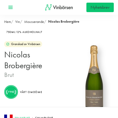
Nyhetsbrev
Nicolas Brobergière
Hem
Vin
Mousserande
750ML
12% ALKOHOLHALT
Granskad av Vinbörsen
Nicolas
Brobergière
Brut
FYND
VÅRT OMDÖME
FRANKRIKE
CHAMPAGNE