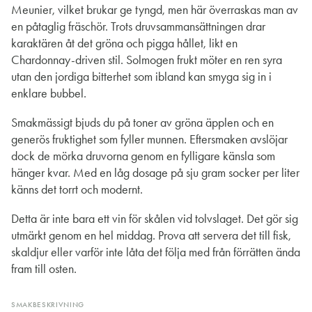
Meunier, vilket brukar ge tyngd, men här överraskas man av
en påtaglig fräschör. Trots druvsammansättningen drar
karaktären åt det gröna och pigga hållet, likt en
Chardonnay-driven stil. Solmogen frukt möter en ren syra
utan den jordiga bitterhet som ibland kan smyga sig in i
enklare bubbel.
Smakmässigt bjuds du på toner av gröna äpplen och en
generös fruktighet som fyller munnen. Eftersmaken avslöjar
dock de mörka druvorna genom en fylligare känsla som
hänger kvar. Med en låg dosage på sju gram socker per liter
känns det torrt och modernt.
Detta är inte bara ett vin för skålen vid tolvslaget. Det gör sig
utmärkt genom en hel middag. Prova att servera det till fisk,
skaldjur eller varför inte låta det följa med från förrätten ända
fram till osten.
SMAKBESKRIVNING