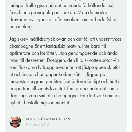
många skulle gissa på det omvända förhållandet, så
fräsch och grönäpplig är smaken. Men de mörka
druvorna avslöjar sig i eftersmaken som är både fyllig
och mäktig.
Jag skrev måltidsdryck ovan och det tål att understrykas:
champagne är ett fantastiskt matvin, inte bara till
aptitretare och förrätter, utan genomgående och ända
fram till desserten. Dosagen, den lilla skvätten sötat vin
som flaskorna fylls upp med efter att jästproppen skjutits
ut och innan champagnekorken sätts i, ligger på
modesta sju gram per liter. Det är föredömligt och helt i
proportion till vinets kvalitet, fem gram under det som i
dag sägs vara snittet i champagne. En klart välkommen
nyhet i beställningssortimentet!
BENGT-GÖRAN KRONSTAM
03 sep. 2021