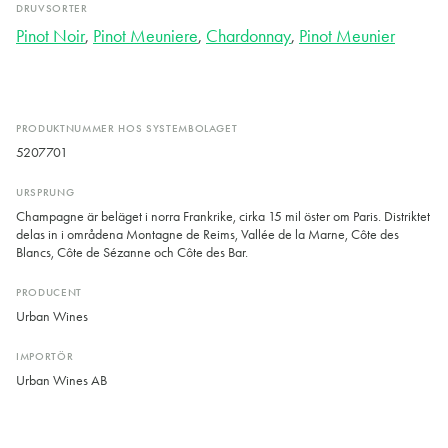
DRUVSORTER
Pinot Noir
,
Pinot Meuniere
,
Chardonnay
,
Pinot Meunier
PRODUKTNUMMER HOS SYSTEMBOLAGET
5207701
URSPRUNG
Champagne är beläget i norra Frankrike, cirka 15 mil öster om Paris. Distriktet
delas in i områdena Montagne de Reims, Vallée de la Marne, Côte des
Blancs, Côte de Sézanne och Côte des Bar.
PRODUCENT
Urban Wines
IMPORTÖR
Urban Wines AB