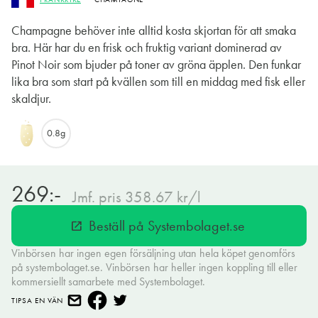
Champagne behöver inte alltid kosta skjortan för att smaka
bra. Här har du en frisk och fruktig variant dominerad av
Pinot Noir som bjuder på toner av gröna äpplen. Den funkar
lika bra som start på kvällen som till en middag med fisk eller
skaldjur.
0.8g
269:-
Jmf. pris 358.67 kr/l
Beställ på Systembolaget.se
open_in_new
Vinbörsen har ingen egen försäljning utan hela köpet genomförs
på systembolaget.se. Vinbörsen har heller ingen koppling till eller
kommersiellt samarbete med Systembolaget.
TIPSA EN VÄN