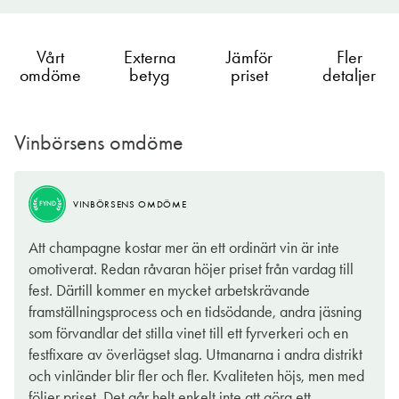
Vårt
Externa
Jämför
Fler
omdöme
betyg
priset
detaljer
Vinbörsens omdöme
VINBÖRSENS OMDÖME
FYND
Att champagne kostar mer än ett ordinärt vin är inte
omotiverat. Redan råvaran höjer priset från vardag till
fest. Därtill kommer en mycket arbetskrävande
framställningsprocess och en tidsödande, andra jäsning
som förvandlar det stilla vinet till ett fyrverkeri och en
festfixare av överlägset slag. Utmanarna i andra distrikt
och vinländer blir fler och fler. Kvaliteten höjs, men med
följer priset. Det går helt enkelt inte att göra ett