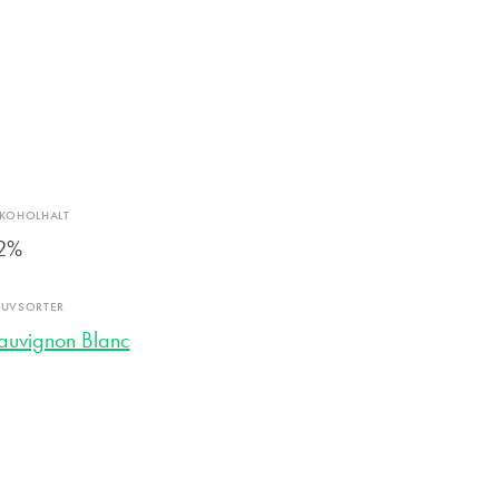
LKOHOLHALT
2%
RUVSORTER
auvignon Blanc