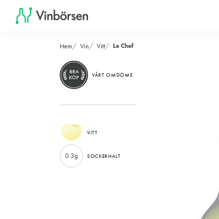
Le Chef
Hem
Vin
Vitt
BRA
VÅRT OMDÖME
KÖP
VITT
0.3g
SOCKERHALT