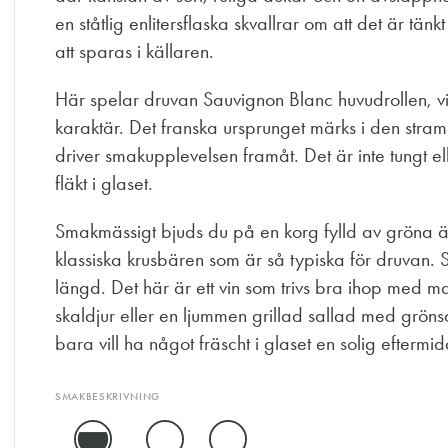
en ståtlig enlitersflaska skvallrar om att det är tän
att sparas i källaren.
Här spelar druvan Sauvignon Blanc huvudrollen, vi
karaktär. Det franska ursprunget märks i den stra
driver smakupplevelsen framåt. Det är inte tungt e
fläkt i glaset.
Smakmässigt bjuds du på en korg fylld av gröna 
klassiska krusbären som är så typiska för druvan. S
längd. Det här är ett vin som trivs bra ihop med m
skaldjur eller en ljummen grillad sallad med gröns
bara vill ha något fräscht i glaset en solig eftermi
SMAKBESKRIVNING