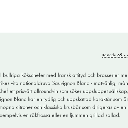
Kostade
69:-
v
ll bullriga kökschefer med fransk attityd och brasserier med
krikes vita nationaldruva Sauvignon Blanc - matvänlig, m
Chef ett prisvärt allroundvin som söker uppsluppet sällska
ignon Blanc har en tydlig och uppskattad karaktär som är l
mogna citroner och klassiska krusbär som dirigeras av en
exempelvis en räkfrossa eller en ljummen grillad sallad.