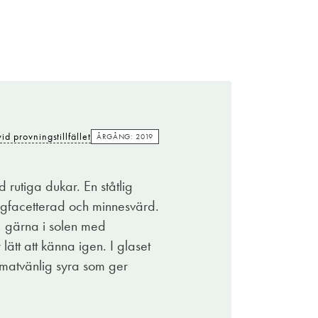
id provningstillfället
ÅRGÅNG: 2019
 rutiga dukar. En ståtlig
ångfacetterad och minnesvärd.
p, gärna i solen med
ätt att känna igen. I glaset
 matvänlig syra som ger