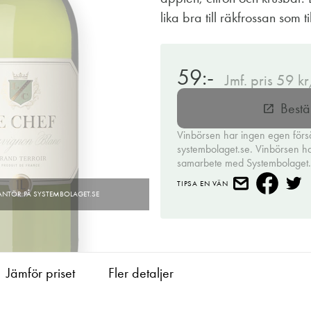
lika bra till räkfrossan som ti
59:-
Jmf. pris 59 kr
Bestä
open_in_new
Vinbörsen har ingen egen förs
systembolaget.se. Vinbörsen har 
samarbete med Systembolaget
TIPSA EN VÄN
Jämför priset
Fler detaljer