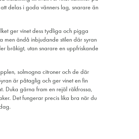
kt att delas i goda vänners lag, snarare än
lket ger vinet dess tydliga och pigga
ma men ändå inbjudande stilen där syran
ller bråkigt, utan snarare en uppfriskande
äpplen, solmogna citroner och de där
yran är påtaglig och ger vinet en fin
at. Duka gärna fram en rejäl räkfrossa,
aker. Det fungerar precis lika bra när du
ddag.