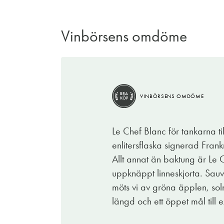
Vinbörsens omdöme
BRA
VINBÖRSENS OMDÖME
KÖP
Le Chef Blanc för tankarna ti
enlitersflaska signerad Fran
Allt annat än baktung är Le 
uppknäppt linneskjorta. Sauv
möts vi av gröna äpplen, sol
längd och ett öppet mål till 