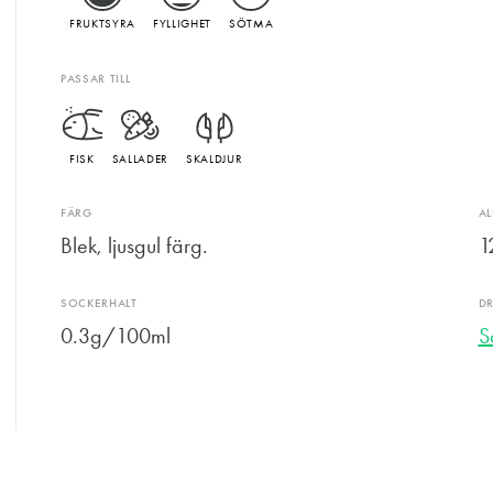
FRUKTSYRA
FYLLIGHET
SÖTMA
PASSAR TILL
FISK
SALLADER
SKALDJUR
FÄRG
A
Blek, ljusgul färg.
1
SOCKERHALT
D
0.3g/100ml
S