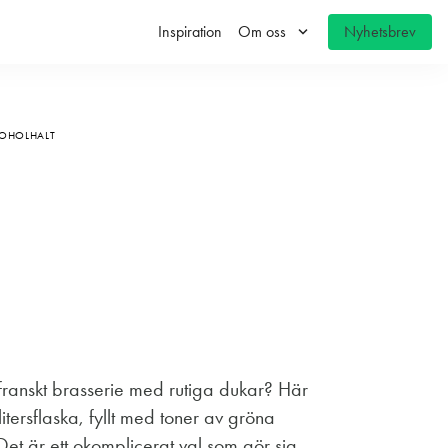
keyboard_arrow_down
Inspiration
Om oss
Nyhetsbrev
KOHOLHALT
 franskt brasserie med rutiga dukar? Här
enlitersflaska, fyllt med toner av gröna
Det är ett okomplicerat val som gör sig