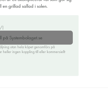
ll en grillad sallad i solen.
/l
ll på Systembolaget.se
äljning utan hela köpet genomförs på
heller ingen koppling till eller kommersiellt
.