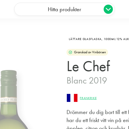
Hitta produkter
LÄTTARE GLASFLASKA,
1000ML
12% AL
Granskad av Vinbörsen
Le Chef
Blanc 2019
FRANKRIKE
Drömmer du dig bort till ett
har du ett friskt vitt vin på 
äpplen, citron och krusbär. 