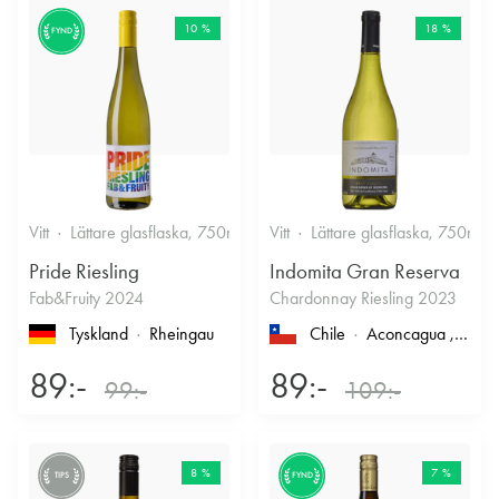
10 %
18 %
FYND
Vitt
Lättare glasflaska, 750ml
12%
Vitt
Lättare glasflaska, 750ml
Friskt & Fruktigt
Pride Riesling
Indomita Gran Reserva
Fab&Fruity 2024
Chardonnay Riesling 2023
Tyskland
Rheingau
Chile
Aconcagua
, Casablanca
89:-
89:-
99:-
109:-
8 %
7 %
TIPS
FYND