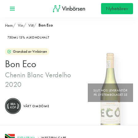
Nyhetsbrev
Bon Eco
Hem
Vin
Vitt
750ML
13% ALKOHOLHALT
Granskad av Vinbörsen
Bon Eco
Chenin Blanc Verdelho
2020
BRA
VÅRT OMDÖME
KÖP
SYDAFRIKA
WESTERN CAPE