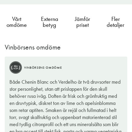
Vårt
Externa
Jämför
Fler
omdöme
betyg
priset
detaljer
Vinbörsens omdöme
BRA
VINBÖRSENS OMDÖME
KÖP
Både Chenin Blanc och Verdelho är två druvsorter med
stor personlighet, utan att prislappen för den skull
behöver rusa iväg. Doften är frisk och grönfruktig med
en druvtypisk, diskret ton av lime och apelsinblomma
som retar aptiten. Smaken är rejäl och fullmatad i helt
torr, svagt skalfruktig och uppenbart matorienterad stil
med tydlig citronprofil och ett uns mineralsälta som blir
en bra accent till stekt fisk, pasta och varma vegetariska