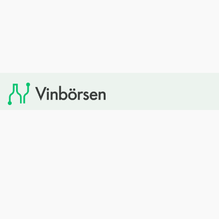
Vinbörsen tipsar om viner som du sedan kan köpa via
Systembolaget. Vinbörsen har ingen egen försäljning och
heller inget kommersiellt samarbete med Systembolaget.
Bläddra
Om oss
Rött vin
Om Vinbörsen