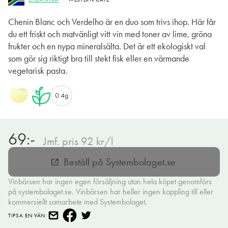
Chenin Blanc och Verdelho är en duo som trivs ihop. Här får
du ett friskt och matvänligt vitt vin med toner av lime, gröna
frukter och en nypa mineralsälta. Det är ett ekologiskt val
som gör sig riktigt bra till stekt fisk eller en värmande
vegetarisk pasta.
0.4g
69:-
Jmf. pris 92 kr/l
Beställ på Systembolaget.se
open_in_new
Vinbörsen har ingen egen försäljning utan hela köpet genomförs
på systembolaget.se. Vinbörsen har heller ingen koppling till eller
kommersiellt samarbete med Systembolaget.
TIPSA EN VÄN