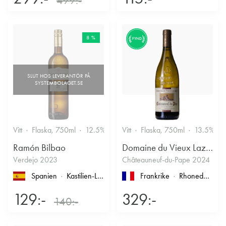
499:-
8 %
FYND
Vitt
Flaska, 750ml
12.5%
Vitt
Flaska, 750ml
13.5%
Ramón Bilbao
Domaine du Vieux Lazaret
Verdejo 2023
Châteauneuf-du-Pape 2024
Spanien
Kastilien-León
, Rueda
Frankrike
Rhonedalen
, 
129:-
329:-
140:-