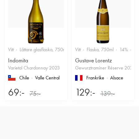
Vitt
Lättare glasflaska, 750ml
12.5%
Vitt
Flaska, 750ml
Friskt & Fruktigt
14%
Dr
Indomita
Gustave Lorentz
Varietal Chardonnay 2023
Gewurztraminer Réserve 2025
Chile
Valle Central
Frankrike
Alsace
69:-
129:-
75:-
139:-