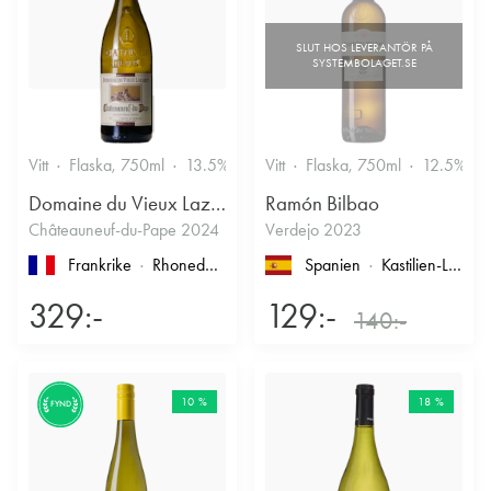
Vitt
Flaska, 750ml
13.5%
Vitt
Flaska, 750ml
12.5%
Domaine du Vieux Lazaret
Ramón Bilbao
Châteauneuf-du-Pape 2024
Verdejo 2023
Frankrike
Rhonedalen
, Châteauneuf-du-Pape
Spanien
Kastilien-León
,
329:-
129:-
140:-
10 %
18 %
FYND