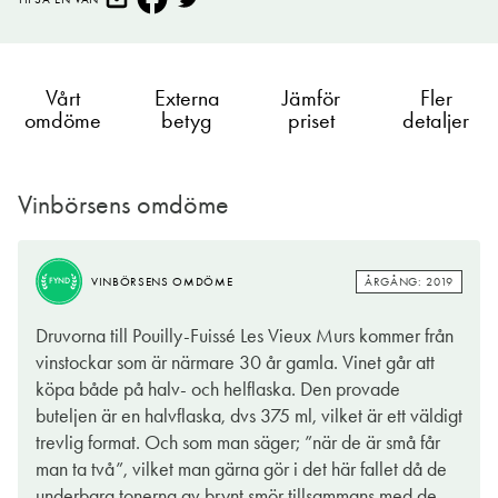
Vårt
Externa
Jämför
Fler
omdöme
betyg
priset
detaljer
Vinbörsens omdöme
ÅRGÅNG: 2019
ÅRGÅNG: 2019
VINBÖRSENS OMDÖME
VINBÖRSENS OMDÖME
FYND
FYND
ÅRGÅNG: 2019
VINBÖRSENS OMDÖME
FYND
I takt med att vinpriserna på guldkusten i Bourgogne gått rakt
Regler, regler, regler… vinvärlden är full av dem. Det här vinet
Druvorna till Pouilly-Fuissé Les Vieux Murs kommer från
genom taket har efterfrågan stigit raketartat för mer moderat
kommer från appellationen Pouilly-Fuissé i södra Bourgogne,
vinstockar som är närmare 30 år gamla. Vinet går att
prissatta viner från angränsande områden i detta legendariska
och här är det endast vita viner på druvan Chardonnay som får
köpa både på halv- och helflaska. Den provade
vindistrikt. Följden har blivit att både vinbönder och vinhus
göras. I denna flarra blir resultatet runt, gott och med karaktär
buteljen är en halvflaska, dvs 375 ml, vilket är ett väldigt
kunnat satsa på kvaliteten som aldrig tidigare och det är till
men utan att tumma på friskhet och fräschör.
trevlig format. Och som man säger; ”när de är små får
södra Bourgogne många med mig i dag söker sig för att hitta
man ta två”, vilket man gärna gör i det här fallet då de
I glaset bjuds det på doft av gula äpplen, brynt smör, rostade
underbara viner till överkomliga priser. Visst kostar de, men
underbara tonerna av brynt smör tillsammans med de