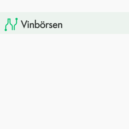
Vinbörsen tipsar om viner som du sedan kan köpa via
Systembolaget. Vinbörsen har ingen egen försäljning och
heller inget kommersiellt samarbete med Systembolaget.
Bläddra
Om oss
Rött vin
Om Vinbörsen
Vitt vin
Hur funkar det?
Mousserande
Redaktionen
Rosévin
Privacy policy