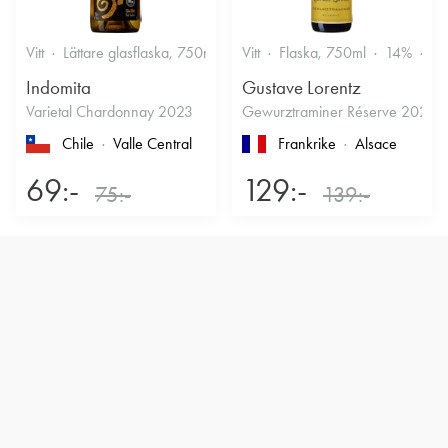
Vitt
Lättare glasflaska, 750ml
12.5%
Vitt
Flaska, 750ml
Friskt & Fruktigt
14%
Dr
Indomita
Gustave Lorentz
Varietal Chardonnay 2023
Gewurztraminer Réserve 2025
Chile
Valle Central
Frankrike
Alsace
69:-
129:-
75:-
139:-