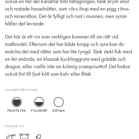
också en hel del karaktär från fatlagringen, tänk brynt smör
och rostade hasselnötter, som vävs ihop med en pigg citrus-
och mineralton. Det är fylligt och runt i munnen, men syran
håller det levande.
Det här är ett vin som verkligen kommer till sin rätt vid
matbordet. Eftersom det har både kropp och syra kan du
matcha det med rätter som har lite tyngd. Tänk stekt fisk med
en fet smörsås, en klassisk kycklinggryta med grädde och
dragon, eller varför inte en krämig svamprisotto? Det funkar
också fint till ljust kött som kalv eller fläsk.
SMAKBESKRIVNING
FRUKTSYRA
FYLLIGHET
SÖTMA
PASSAR TILL