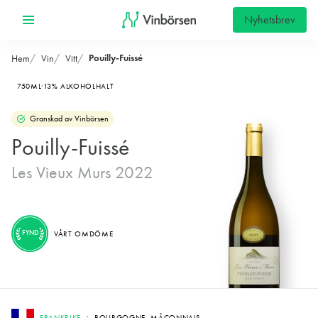
Nyhetsbrev
Pouilly-Fuissé
Hem
Vin
Vitt
750ML
13% ALKOHOLHALT
Granskad av Vinbörsen
Pouilly-Fuissé
Les Vieux Murs 2022
FYND
VÅRT OMDÖME
FRANKRIKE
BOURGOGNE, MÂCONNAIS