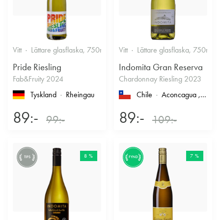
Vitt
Lättare glasflaska, 750ml
12%
Vitt
Lättare glasflaska, 750ml
Friskt & Fruktigt
Pride Riesling
Indomita Gran Reserva
Fab&Fruity 2024
Chardonnay Riesling 2023
Tyskland
Rheingau
Chile
Aconcagua
, Casablanca
89:-
89:-
99:-
109:-
8 %
7 %
TIPS
FYND