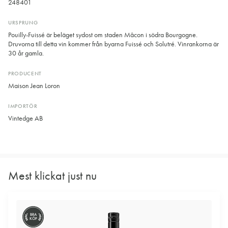
248401
URSPRUNG
Pouilly-Fuissé är beläget sydost om staden Mâcon i södra Bourgogne.
Druvorna till detta vin kommer från byarna Fuissé och Solutré. Vinrankorna är
30 år gamla.
PRODUCENT
Maison Jean Loron
IMPORTÖR
Vintedge AB
Mest klickat just nu
BRA
KÖP