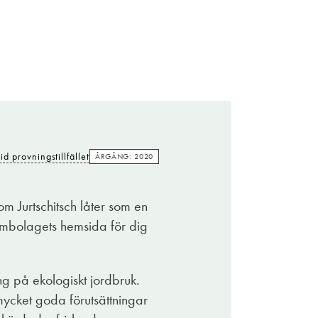
Kostade
150:-
vid provningstillfället
ÅRGÅNG: 2020
id provningstillfället
ÅRGÅNG: 2020
växer druvorna till denna ungdomliga riesling
chör.
m Jurtschitsch låter som en
r sedan 70-talet ekologiskt i vingårdarna. Idag
stembolagets hemsida för dig
nsyn till naturen och som speglar sitt
ng på ekologiskt jordbruk.
tronpigg och kittlande energisk. Vinet är lätt
ycket goda förutsättningar
xtra smarrigt ihop med fisk och skaldjur. Ett