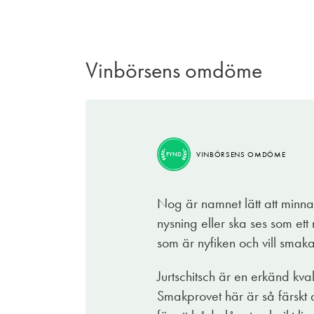
Vinbörsens omdöme
BRA
VINBÖRSENS OMDÖME
KÖP
VINBÖRSENS OMDÖME
FYND
Får det lov att vara en välsmakande syra
som bjuder på precis vad man är sugen på 
Nog är namnet lätt att minnas
Producenten, Jurtschitsch, har en vintradi
nysning eller ska ses som ett
är det paret Alwin and Stefanie Jurtschits
som är nyfiken och vill smaka
ursprung. Och de lyckas utan tvekan!
Jurtschitsch är en erkänd kv
Här bjuds på ljuvlig doft av vit persika, g
Smakprovet här är så färskt
och läskande med sprittande syra som får de