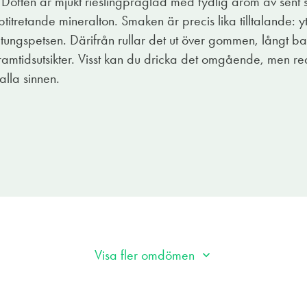
iv. Doften är mjukt rieslingpräglad med tydlig arom av sent 
xiga räksalladen, en klassisk skagentoast eller att bara klunk
itretande mineralton. Smaken är precis lika tilltalande: y
på tungspetsen. Därifrån rullar det ut över gommen, långt ba
framtidsutsikter. Visst kan du dricka det omgående, men r
lla sinnen.
Visa fler omdömen