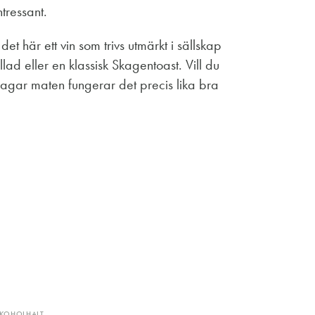
ntressant.
t här ett vin som trivs utmärkt i sällskap
lad eller en klassisk Skagentoast. Vill du
agar maten fungerar det precis lika bra
LKOHOLHALT