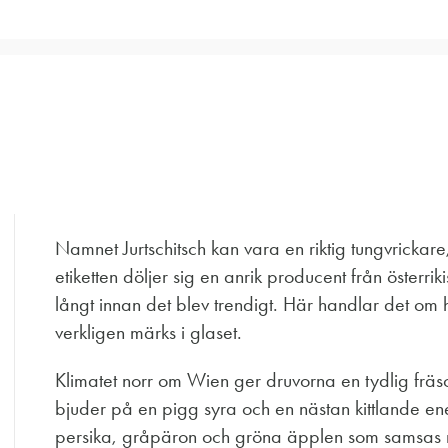
Namnet Jurtschitsch kan vara en riktig tungvrickar
etiketten döljer sig en anrik producent från österr
långt innan det blev trendigt. Här handlar det om h
verkligen märks i glaset.
Klimatet norr om Wien ger druvorna en tydlig fräs
bjuder på en pigg syra och en nästan kittlande ene
persika, gråpäron och gröna äpplen som samsas me