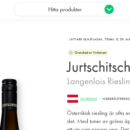
Hitta produkter
LÄTTARE GLASFLASKA,
750ML
12.5% A
Granskad av Vinbörsen
Jurtschitsc
Langenlois Riesl
ÖSTERRIKE
NIEDERÖSTERREI
Österrikisk riesling är ofta 
det. Med toner av gröna äppl
ett vin som piggar upp. Det 