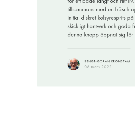
för ett både långt och rikt l
riktigt läckert vårvin att korka upp till ly
tillsammans med en fräsch apt
initial diskret kolsyresprits 
skickligt hantverk och goda 
denna knopp öppnat sig för a
ELIN BÖRJESSON
04 mars 2022
BENGT-GÖRAN KRONSTAM
06 mars 2022