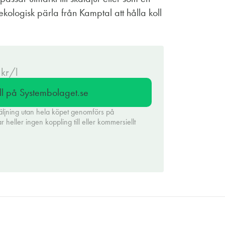
ekologisk pärla från Kamptal att hålla koll
 kr/l
ll på Systembolaget.se
äljning utan hela köpet genomförs på
heller ingen koppling till eller kommersiellt
.