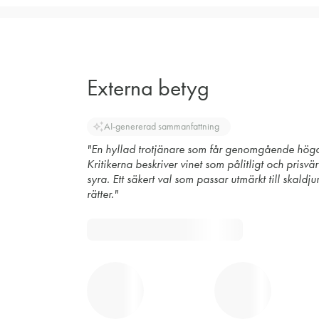
Externa betyg
auto_awesome
AI-genererad sammanfattning
"En hyllad trotjänare som får genomgående hög
Kritikerna beskriver vinet som pålitligt och prisvä
syra. Ett säkert val som passar utmärkt till skaldju
rätter."