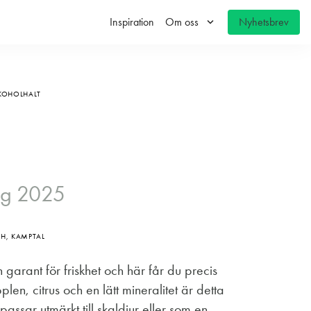
keyboard_arrow_down
Inspiration
Om oss
Nyhetsbrev
LKOHOLHALT
h
ing 2025
CH, KAMPTAL
en garant för friskhet och här får du precis
en, citrus och en lätt mineralitet är detta
passar utmärkt till skaldjur eller som en