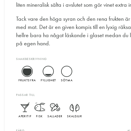
liten mineralisk sälta i avslutet som gör vinet extra i
Tack vare den höga syran och den rena frukten är de
med mat. Det är en given kompis till en lyxig räksal
hellre bara ha något läskande i glaset medan du l
på egen hand.
SMAKBESKRIVNING
FRUKTSYRA
FYLLIGHET
SÖTMA
PASSAR TILL
APERITIF
FISK
SALLADER
SKALDJUR
FÄRG
A