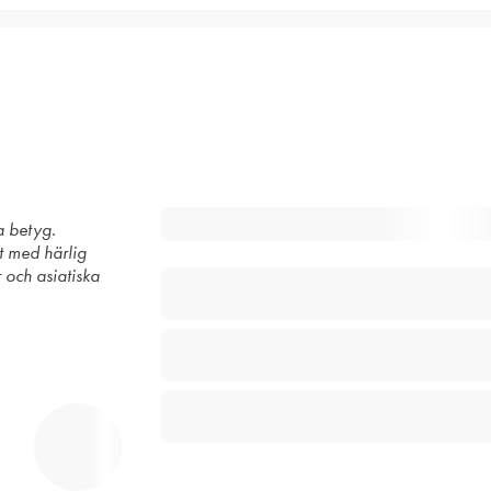
a betyg.
rt med härlig
r och asiatiska