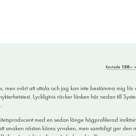
Kostade
150:-
v
kick från Österrikiska vinregionen Kamptal? Norr om Wien 
när solen värmer; finkalibrerad fruktighet och pigg fräs
, men svårt att uttala och jag kan inte bestämma mig för o
tion som sträcker sig hundratals år bakåt i tiden och jobba
 nykterhetstest. Lyckligtvis räcker länken här nedan till Sy
ch som leder arbetet med ambitionen att skapa viner med hä
.
alitetsproducent med en sedan länge högprofilerad inriktni
råpäron, gröna äpplen, citrus och kvitten. Munkänslan är ci
 att smaken nästan känns yrvaken, men samtidigt ger den m
t att vattnas i munnen, och dess lite salta finish gör det e