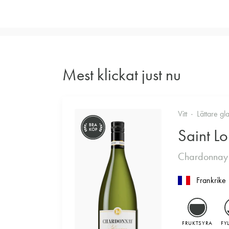
Mest klickat just nu
Vitt
Lättare gl
BRA
Saint Lo
KÖP
Chardonnay
Frankrike
FRUKTSYRA
FY