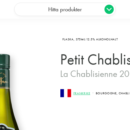
Hitta produkter
FLASKA,
375ML
12.5% ALKOHOLHALT
Petit Chabli
La Chablisienne 2
FRANKRIKE
BOURGOGNE, CHABLI