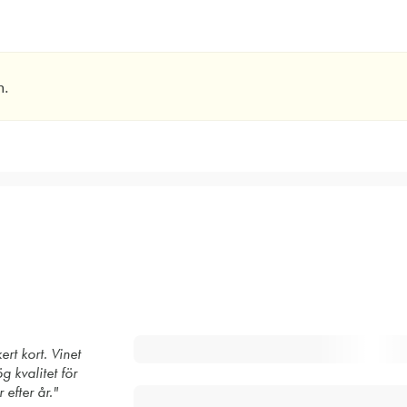
n.
ert kort. Vinet
g kvalitet för
efter år."