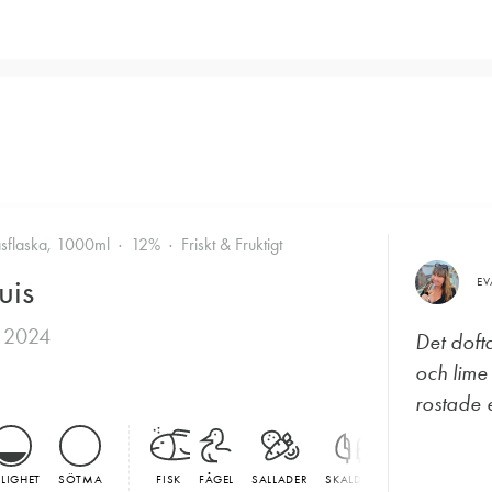
asflaska, 1000ml
12%
Friskt & Fruktigt
uis
E
 2024
Det doft
och lime
rostade e
LLIGHET
SÖTMA
FISK
FÅGEL
SALLADER
SKALDJUR