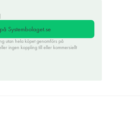
l
l på Systembolaget.se
ing utan hela köpet genomförs på
er ingen koppling till eller kommersiellt