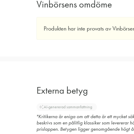
Vinbörsens omdöme
Produkten har inte provats av Vinbörse
Externa betyg
auto_awesome
AI-genererad sammanfattning
"Kritikerna är eniga om att detta är ett mycket säk
beskrivs som en pålitlig klassiker som levererar hö
prislappen. Betygen ligger genomgående högt år 