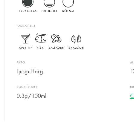
FRUKTSYRA
FYLLIGHET
SÖTMA
PASSAR TILL
APERITIF
FISK
SALLADER
SKALDJUR
FÄRG
A
Ljusgul färg.
1
SOCKERHALT
D
0.3g/100ml
C