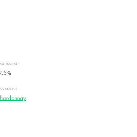
LKOHOLHALT
2.5%
RUVSORTER
hardonnay