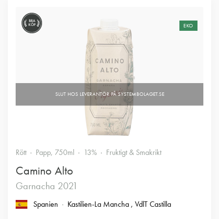
BRA
KÖP
EKO
Rött
Papp, 750ml
13%
Fruktigt & Smakrikt
Camino Alto
Garnacha 2021
Spanien
Kastilien-La Mancha
, VdlT Castilla