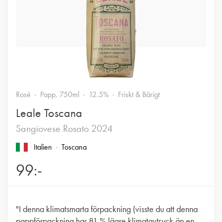
Rosé
Papp, 750ml
12.5%
Friskt & Bärigt
Leale Toscana
Sangiovese Rosato 2024
Italien
Toscana
99:-
"I denna klimatsmarta förpackning (visste du att denna
pappförpackning har 81 % lägre klimatavtryck än en