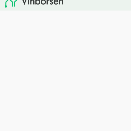
Vinbörsen tipsar om viner som du sedan kan köpa via
Systembolaget. Vinbörsen har ingen egen försäljning och
heller inget kommersiellt samarbete med Systembolaget.
Bläddra
Om oss
Rött vin
Om Vinbörsen
Vitt vin
Hur funkar det?
Mousserande
Redaktionen
Rosévin
Privacy policy
Sprit
Arkivet
Öl
Cider