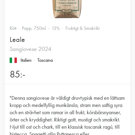
Rött
Papp, 750ml
13%
Fruktigt & Smakrikt
Leale
Sangiovese 2024
Italien
Toscana
85:-
"Denna sangiovese är väldigt druvtypisk med en lättsam
kropp och medelfyllig munkänsla, stram men saftig syra
och en strävhet som ramar in all frukt, körsbärsnyanser,
örter och kryddighet. Riktigt gott, mustigt och smakrikt.
Njut till ost och chark, till en klassisk toscansk ragú, till
bistecca, Spagetti alla Puttanesca eller