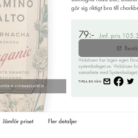
gör sig riktigt bra till chark
79:-
Jmf. pris 105.
Bestä
open_in_new
Vinbörsen har ingen egen förs
systembolaget.se. Vinbörsen har 
samarbete med Systembolaget
TIPSA EN VÄN
Jämför priset
Fler detaljer