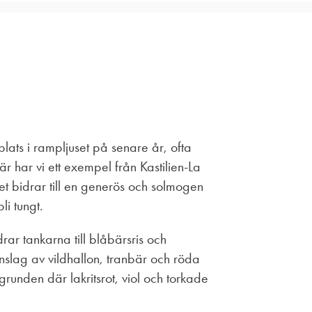
lats i rampljuset på senare år, ofta
r har vi ett exempel från Kastilien-La
 bidrar till en generös och solmogen
li tungt.
rar tankarna till blåbärsris och
nslag av vildhallon, tranbär och röda
grunden där lakritsrot, viol och torkade