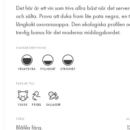
Det här är ett vin som trivs allra bäst när det serv
och sälta. Prova att duka fram lite pata negra, en ta
långkokt oxsvanssoppa. Den ekologiska profilen o
trevlig bonus för det moderna middagsbordet.
SMAKBESKRIVNING
FRUKTSYRA
FYLLIGHET
STRÄVHET
PASSAR TILL
FLÄSK
FÅGEL
SALLADER
FÄRG
A
Blålila färg.
1