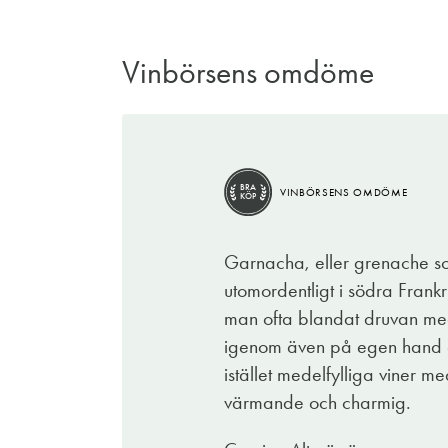
Vinbörsens omdöme
BRA
VINBÖRSENS OMDÖME
KÖP
Garnacha, eller grenache som
utomordentligt i södra Frank
man ofta blandat druvan med
igenom även på egen hand oc
istället medelfylliga viner m
värmande och charmig.