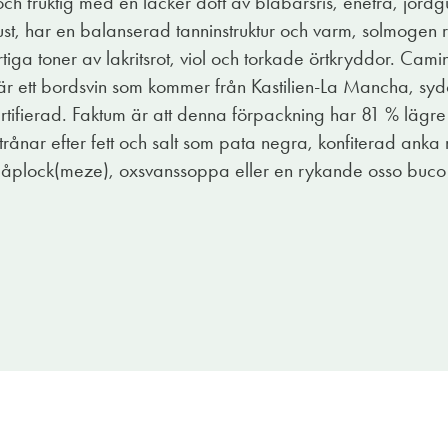
h fruktig med en läcker doft av blåbärsris, eneträ, jordg
obust, har en balanserad tanninstruktur och varm, solmogen
iga toner av lakritsrot, viol och torkade örtkryddor. Camin
 är ett bordsvin som kommer från Kastilien-La Mancha, s
ertifierad. Faktum är att denna förpackning har 81 % lägr
trånar efter fett och salt som pata negra, konfiterad anka
t småplock(meze), oxsvanssoppa eller en rykande osso buc