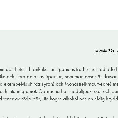
Kostade
79:-
v
 den heter i Frankrike, är Spaniens tredje mest odlade bl
rike och stora delar av Spanien, som man anser är druvans 
 exempelvis shiraz(syrah) och Monastrell(mourvedre) me
h inte mig emot. Garnacha har medeltjockt skal och ger s
ed toner av röda bär, lite högre alkohol och en eldig krydd