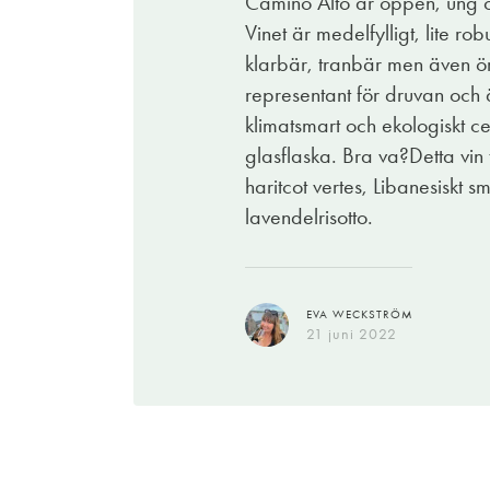
Camino Alto är öppen, ung oc
Vinet är medelfylligt, lite r
klarbär, tranbär men även ört
representant för druvan och
klimatsmart och ekologiskt c
glasflaska. Bra va?Detta vin 
haritcot vertes, Libanesisk
lavendelrisotto.
EVA WECKSTRÖM
21 juni 2022