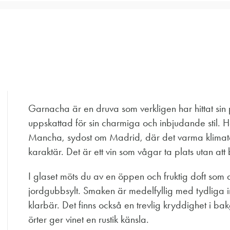
Garnacha är en druva som verkligen har hittat sin p
uppskattad för sin charmiga och inbjudande stil. Hä
Mancha, sydost om Madrid, där det varma klimatet
karaktär. Det är ett vin som vågar ta plats utan att b
I glaset möts du av en öppen och fruktig doft som d
jordgubbsylt. Smaken är medelfyllig med tydliga i
klarbär. Det finns också en trevlig kryddighet i bak
örter ger vinet en rustik känsla.