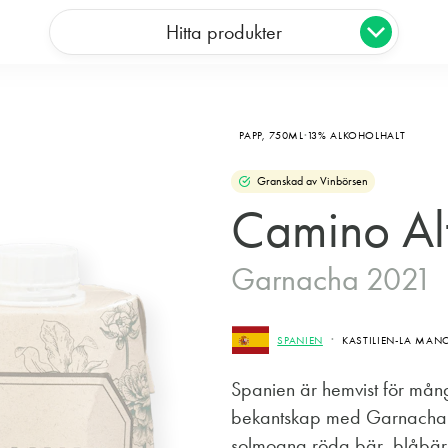
Hitta produkter
PAPP,
750ML
13% ALKOHOLHALT
Granskad av Vinbörsen
Camino Al
Garnacha 2021
SPANIEN
KASTILIEN-LA MANC
Spanien är hemvist för mån
bekantskap med Garnacha. De
solmogna röda bär, blåbärsri