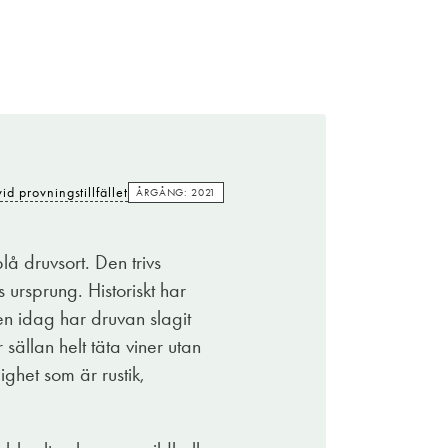
id provningstillfället
ÅRGÅNG: 2021
å druvsort. Den trivs
ursprung. Historiskt har
n idag har druvan slagit
ällan helt täta viner utan
ighet som är rustik,