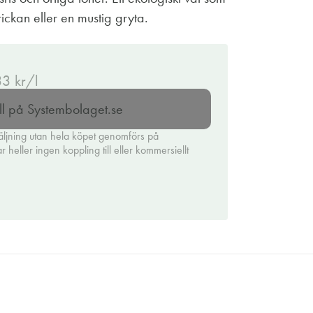
brickan eller en mustig gryta.
33 kr/l
ll på Systembolaget.se
äljning utan hela köpet genomförs på
heller ingen koppling till eller kommersiellt
.