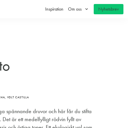
keyboard_arrow_down
Inspiration
Om oss
Nyhetsbrev
to
HA, VDLT CASTILLA
ga spännande druvor och här får du stifta
t är ett medelfylligt rödvin fyllt av
s och örtiga toner. Ett ekologiskt val som