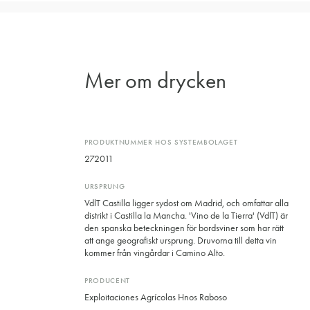
Mer om drycken
PRODUKTNUMMER HOS SYSTEMBOLAGET
272011
URSPRUNG
VdlT Castilla ligger sydost om Madrid, och omfattar alla
distrikt i Castilla la Mancha. 'Vino de la Tierra' (VdlT) är
den spanska beteckningen för bordsviner som har rätt
att ange geografiskt ursprung. Druvorna till detta vin
kommer från vingårdar i Camino Alto.
PRODUCENT
Exploitaciones Agrícolas Hnos Raboso