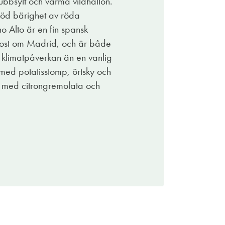
ubbsylt och varma vildhallon.
 röd bärighet av röda
o Alto är en fin spansk
ydost om Madrid, och är både
e klimatpåverkan än en vanlig
 med potatisstomp, örtsky och
o med citrongremolata och