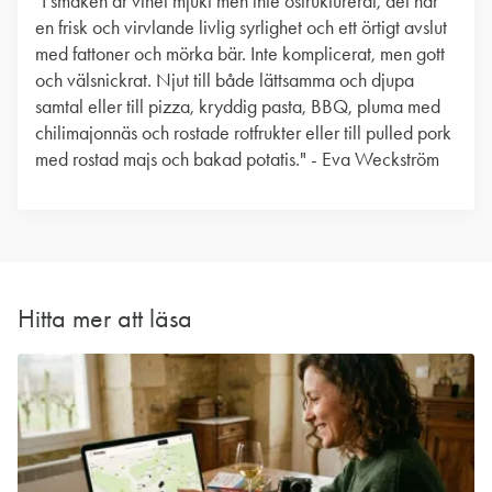
"I smaken är vinet mjukt men inte ostrukturerat, det har
en frisk och virvlande livlig syrlighet och ett örtigt avslut
med fattoner och mörka bär. Inte komplicerat, men gott
och välsnickrat. Njut till både lättsamma och djupa
samtal eller till pizza, kryddig pasta, BBQ, pluma med
chilimajonnäs och rostade rotfrukter eller till pulled pork
med rostad majs och bakad potatis." - Eva Weckström
Hitta mer att läsa