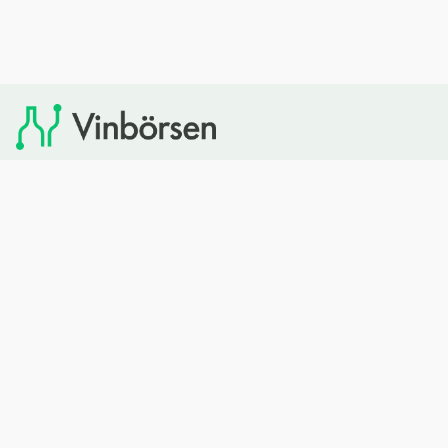
Vinbörsen tipsar om viner som du sedan kan köpa via
Systembolaget. Vinbörsen har ingen egen försäljning och
heller inget kommersiellt samarbete med Systembolaget.
Bläddra
Om oss
Rött vin
Om Vinbörsen
Vitt vin
Hur funkar det?
Mousserande
Redaktionen