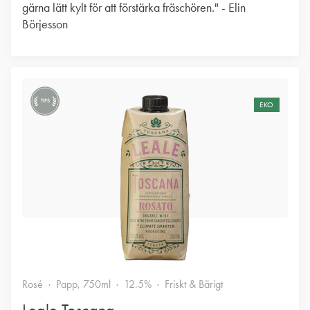
gärna lätt kylt för att förstärka fräschören." - Elin
Börjesson
TIPS
EKO
Rosé
Papp, 750ml
12.5%
Friskt & Bärigt