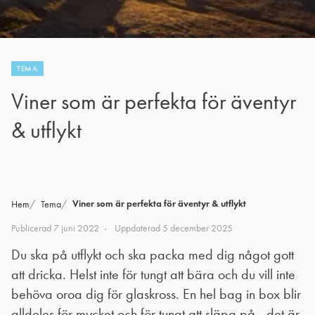
TEMA
Viner som är perfekta för äventyr
& utflykt
Viner som är perfekta för äventyr & utflykt
Hem
Tema
Publicerad
7 juni 2022
Uppdaterad
5 december 2025
Du ska på utflykt och ska packa med dig något gott
att dricka. Helst inte för tungt att bära och du vill inte
behöva oroa dig för glaskross. En hel bag in box blir
alldeles för mycket och för tungt att släpa på - det är