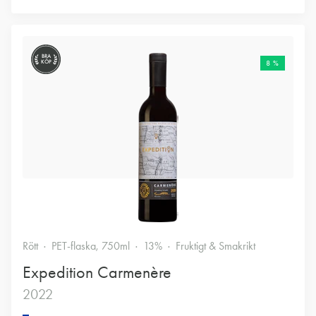
BRA
KÖP
8 %
Rött
PET-flaska, 750ml
13%
Fruktigt & Smakrikt
Expedition Carmenère
2022