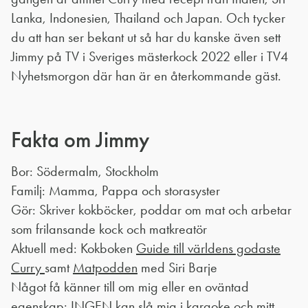
Lanka, Indonesien, Thailand och Japan. Och tycker
du att han ser bekant ut så har du kanske även sett
Jimmy på TV i Sveriges mästerkock 2022 eller i TV4
Nyhetsmorgon där han är en återkommande gäst.
Fakta om Jimmy
Bor: Södermalm, Stockholm
Familj: Mamma, Pappa och storasyster
Gör: Skriver kokböcker, poddar om mat och arbetar
som frilansande kock och matkreatör
Aktuell med: Kokboken
Guide till världens godaste
Curry
samt
Matpodden
med Siri Barje
Något få känner till om mig eller en oväntad
egenskap: INGEN kan slå mig i karaoke och mitt