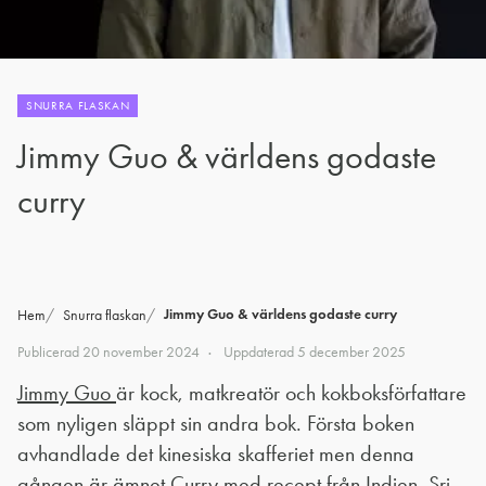
SNURRA FLASKAN
Jimmy Guo & världens godaste
curry
Jimmy Guo & världens godaste curry
Hem
Snurra flaskan
Publicerad
20 november 2024
Uppdaterad
5 december 2025
Jimmy Guo
är kock, matkreatör och kokboksförfattare
som nyligen släppt sin andra bok. Första boken
avhandlade det kinesiska skafferiet men denna
gången är ämnet Curry med recept från Indien, Sri