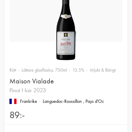
Rött
Lättare glasflaska, 750ml
13.5%
Mjukt & Bärigt
Maison Vialade
Pinot Noir 2023
Frankrike
Languedoc-Roussillon
, Pays d'Oc
89:-