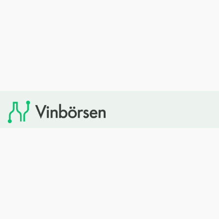
Vinbörsen tipsar om viner som du sedan kan köpa via
Systembolaget. Vinbörsen har ingen egen försäljning och
heller inget kommersiellt samarbete med Systembolaget.
Bläddra
Om oss