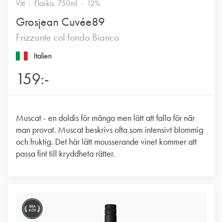
Vitt
Flaska, 750ml
12%
Grosjean Cuvée89
Frizzante col fondo Bianco
Italien
159:-
Muscat - en doldis för många men lätt att falla för när
man provat. Muscat beskrivs ofta som intensivt blommig
och fruktig. Det här lätt mousserande vinet kommer att
passa fint till kryddheta rätter.
BRA
KÖP