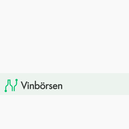
Vinbörsen tipsar om viner som du sedan kan köpa via
Systembolaget. Vinbörsen har ingen egen försäljning och
heller inget kommersiellt samarbete med Systembolaget.