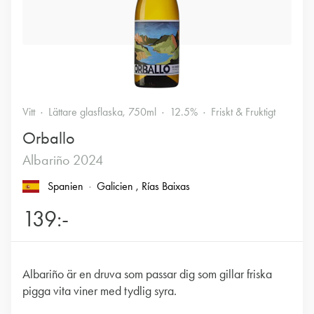
Vitt
Lättare glasflaska, 750ml
12.5%
Friskt & Fruktigt
Orballo
Albariño 2024
Spanien
Galicien
, Rías Baixas
139:-
Albariño är en druva som passar dig som gillar friska
pigga vita viner med tydlig syra.