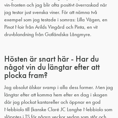
vin-fronten och jag blir ofta positivt överraskad när
jag testar just svenska viner. För att nämna två
exempel som jag testade i somras: Lilla Vägen, en
Pinot Noir från Arilds Vingård och Pinta, en vit
druvblandning från Gotländska Långmyre.
Hösten är snart här - Har du
något vin du längtar efter att
plocka fram?
Jag absolut älskar svamp i alla dess former. Men jag
längtar efter att komma hem efter en dag i skogen
där jag plockat kantareller och öppnar en god
Nebbiolo till (kanske Claré JC Langhe Nebbiolo som
släpptes i TS för några veckor sedan som står och