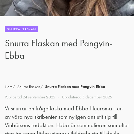
SNURRA FLASKAN
Snurra Flaskan med Pangvin-
Ebba
Snurra Flaskan med Pangvin-Ebba
Hem
Snurra flaskan
Publicerad
24 september 2025
Uppdaterad
5 december 2025
Vi snurrar en frågeflaska med Ebba Heeroma - en
av våra nya skribenter som nyligen anslutit sig till
Vinbörsens redaktion. Ebba är sommelieren som efter
sina tre egna förlossningar utbildade sig till doula