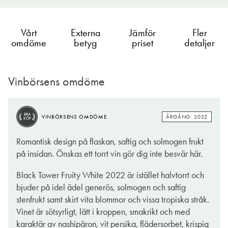
Vårt
Externa
Jämför
Fler
omdöme
betyg
priset
detaljer
Vinbörsens omdöme
BRA
ÅRGÅNG: 2022
VINBÖRSENS OMDÖME
KÖP
BRA
ÅRGÅNG: 2022
VINBÖRSENS OMDÖME
KÖP
Black Tower Fruity White görs på druvan Rivaner även kallad
Romantisk design på flaskan, saftig och solmogen frukt
Müller-Thurgau. Denna druva togs fram i slutet av 1800-talet
på insidan. Önskas ett torrt vin gör dig inte besvär här.
genom att man korsade två olika druvor, nämligen riesling och
silvaner för att få fram en druva med de bästa egenskaperna av
Black Tower Fruity White 2022 är istället halvtorrt och
de båda druvorna. I mer än 50 år har Black Tower producerat
bjuder på idel ädel generös, solmogen och saftig
viner och är Tysklands ledande varumärke inom vin. Black
stenfrukt samt skirt vita blommor och vissa tropiska stråk.
Tower har sitt ursprung i Rheinhessen och där gör de många
Vinet är sötsyrligt, lätt i kroppen, smakrikt och med
olika typer av viner. Vinet är sött och har inslag av päron,
karaktär av nashipäron, vit persika, flädersorbet, krispig