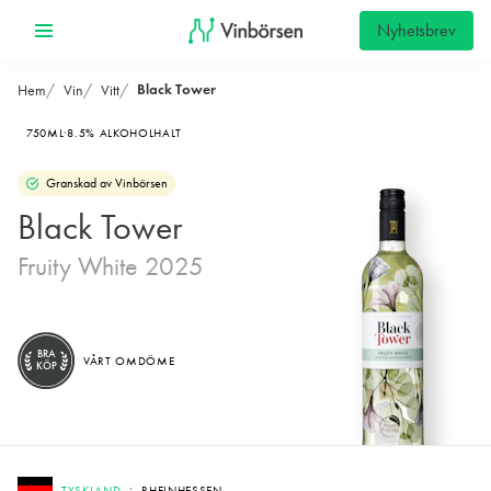
Nyhetsbrev
Black Tower
Hem
Vin
Vitt
750ML
8.5% ALKOHOLHALT
Granskad av Vinbörsen
Black Tower
Fruity White 2025
BRA
VÅRT OMDÖME
KÖP
TYSKLAND
RHEINHESSEN