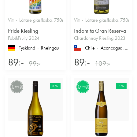
Vitt
Lättare glasflaska, 750ml
12%
Vitt
Lättare glasflaska, 750ml
Friskt & Fruktigt
Pride Riesling
Indomita Gran Reserva
Fab&Fruity 2024
Chardonnay Riesling 2023
Tyskland
Rheingau
Chile
Aconcagua
, Casablanca
89:-
89:-
99:-
109:-
8 %
7 %
TIPS
FYND