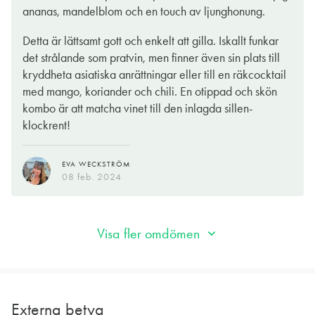
honung, persika och fläder.
ananas, mandelblom och en touch av ljunghonung.
Det här vinet passar bäst med rätter som har både hetta och
Detta är lättsamt gott och enkelt att gilla. Iskallt funkar
sötma. Wokad biff med grönsaker där röd chili, lite ingefära
det strålande som pratvin, men finner även sin plats till
och honung fått fräsa med. Krispigt stekta ankbröst med söt
kryddheta asiatiska anrättningar eller till en räkcocktail
apelsinsås är ett annat alternativ. En god spännande variant på
med mango, koriander och chili. En otippad och skön
fredagstaco; pulled pork (använd gärna fläskkarré) serverad i
kombo är att matcha vinet till den inlagda sillen-
en wrap eller pitabröd med Hoisinsås, då får man en bra match
klockrent!
till vinet. Glasnudelsallad är jättegott när man gör en dressing
som är både söt och het, kanske baserad på sweet chilisås,
EVA WECKSTRÖM
perfekt till detta vin och det passar med både lax eller kött till.
08 feb. 2024
Det är väldigt svårt att hitta ett vin som passar till Thaimat men
Black Tower Fruity White fungerar riktigt bra.
Visa fler omdömen
SUZANNE RIBBING
11 maj 2023
Externa betyg