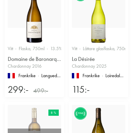
Vitt
Flaska, 750ml
13.5%
Vitt
Lättare glasflaska, 750ml
Domaine de Baronarques
La Désirée
Chardonnay 2016
Chardonnay 2025
Frankrike
Languedoc-Roussillon
, Limoux
Frankrike
Loiredalen
, IG
299:-
115:-
499:-
8 %
FYND