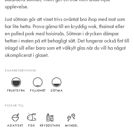
upplevelse.
Just sötman gör att vinet trivs oväntat bra ihop med mat som
har lite hetta. Prova gärna till en kryddig wok, thaimat eller
en pulled pork med hoisinsås. Sötman i drycken dämpar
hettan i maten på ett behagligt sätt. Det fungerar också fint till
inlagd sill eller bara som ett välkylt glas när du vill ha något
okomplicerat i glaset.
SMAKBESKRIVNING
FRUKTSYRA
FYLLIGHET
SÖTMA
PASSAR TILL
ASIATISKT
FISK
KRYDDSTARK
MINGEL