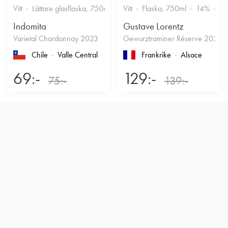
Vitt
Lättare glasflaska, 750ml
12.5%
Vitt
Flaska, 750ml
Friskt & Fruktigt
14%
Dr
Indomita
Gustave Lorentz
Varietal Chardonnay 2023
Gewurztraminer Réserve 2025
Chile
Valle Central
Frankrike
Alsace
69:-
129:-
75:-
139:-