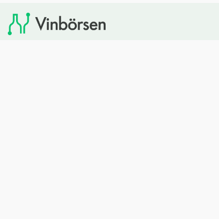
Vinbörsen tipsar om viner som du sedan kan köpa via
Systembolaget. Vinbörsen har ingen egen försäljning och
heller inget kommersiellt samarbete med Systembolaget.
Bläddra
Om oss
Rött vin
Om Vinbörsen
Vitt vin
Hur funkar det?
Mousserande
Redaktionen
Rosévin
Privacy policy
Sprit
Arkivet