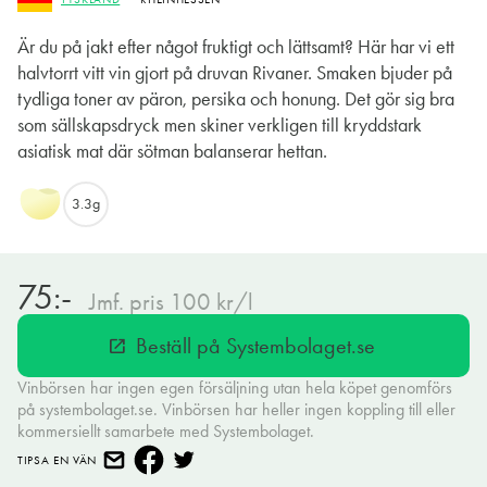
Är du på jakt efter något fruktigt och lättsamt? Här har vi ett
halvtorrt vitt vin gjort på druvan Rivaner. Smaken bjuder på
tydliga toner av päron, persika och honung. Det gör sig bra
som sällskapsdryck men skiner verkligen till kryddstark
asiatisk mat där sötman balanserar hettan.
3.3g
75:-
Jmf. pris 100 kr/l
Beställ på Systembolaget.se
open_in_new
Vinbörsen har ingen egen försäljning utan hela köpet genomförs
på systembolaget.se. Vinbörsen har heller ingen koppling till eller
kommersiellt samarbete med Systembolaget.
TIPSA EN VÄN