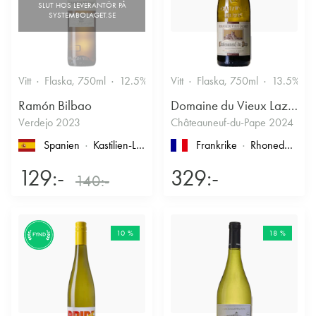
Vitt
Flaska, 750ml
12.5%
Vitt
Flaska, 750ml
13.5%
Ramón Bilbao
Domaine du Vieux Lazaret
Verdejo 2023
Châteauneuf-du-Pape 2024
Spanien
Kastilien-León
, Rueda
Frankrike
Rhonedalen
, 
129:-
329:-
140:-
10 %
18 %
FYND