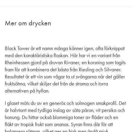
Mer om drycken
Black Tower är ett namn många känner igen, ofta förknippat
med den karaktäristiska flaskan. Här har vi en variant från
Rheinhessen gjord på druvan Rivaner, en korsning som tagits
fram för att kombinera det bästa från Riesling och Silvaner.
Resultatet är ett vin som vågar ta ut svängarna när det gäller
fruktsötma, vilket skiljer det från de strama och torra
alternativen på hyllan.
I glaset möts du av en generös och solmogen smakprofil. Det
är halvtorrt med tydliga inslag av söta päron, vit persika och
honung. Du hittar också blommiga toner av fläder och en
fläkt av tropisk frukt som ananas. Syran finns där för att
balansera sötman, vilket ger en frisk men ändå mjuk