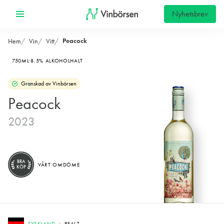
Nyhetsbrev
Peacock
Hem
Vin
Vitt
750ML
8.5% ALKOHOLHALT
Granskad av Vinbörsen
Peacock
2023
BRA
VÅRT OMDÖME
KÖP
TYSKLAND
PFALZ