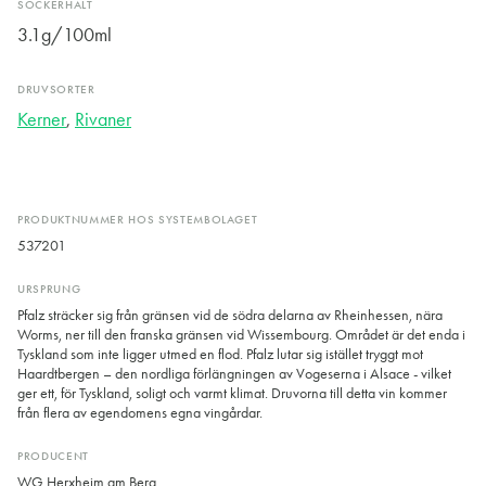
SOCKERHALT
3.1g/100ml
DRUVSORTER
Kerner
,
Rivaner
PRODUKTNUMMER HOS SYSTEMBOLAGET
537201
URSPRUNG
Pfalz sträcker sig från gränsen vid de södra delarna av Rheinhessen, nära
Worms, ner till den franska gränsen vid Wissembourg. Området är det enda i
Tyskland som inte ligger utmed en flod. Pfalz lutar sig istället tryggt mot
Haardtbergen – den nordliga förlängningen av Vogeserna i Alsace - vilket
ger ett, för Tyskland, soligt och varmt klimat. Druvorna till detta vin kommer
från flera av egendomens egna vingårdar.
PRODUCENT
WG Herxheim am Berg