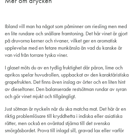
Mer om drycken
Ibland vill man ha något som påminner om riesling men med
en lite rundare och snällare framtoning. Det här vinet är gjort
på druvorna kerner och rivaner, vilket ger en aromatisk
upplevelse med en fetare munkänsla än vad du kanske är
van vid från torrare tyska viner.
I glaset möts du av en tydlig fruktighet där päron, lime och
aprikos spelar huvudrollen, uppbackat av den karaktäristiska
grapefrukten. Det finns även inslag av örter och en liten hint
av dieseltoner. Den balanserade restsötman rundar av syran
och gör vinet mjukt och tillgängligt.
Just sötman är nyckeln när du ska matcha mat. Det här är en
riktig problemlösare till kryddhetta i indiska eller asiatiska
rätter, men också en oväntad stjärna till det svenska
smörgåsbordet. Prova till inlagd sill, gravad lax eller varför