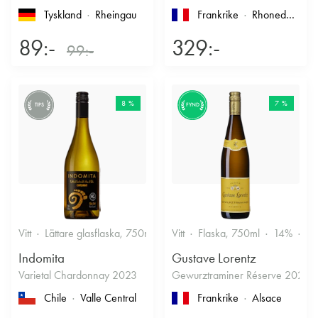
Tyskland
Rheingau
Frankrike
Rhonedalen
, 
89:-
329:-
99:-
8 %
7 %
TIPS
FYND
Vitt
Lättare glasflaska, 750ml
12.5%
Vitt
Flaska, 750ml
Friskt & Fruktigt
14%
Dr
Indomita
Gustave Lorentz
Varietal Chardonnay 2023
Gewurztraminer Réserve 2025
Chile
Valle Central
Frankrike
Alsace