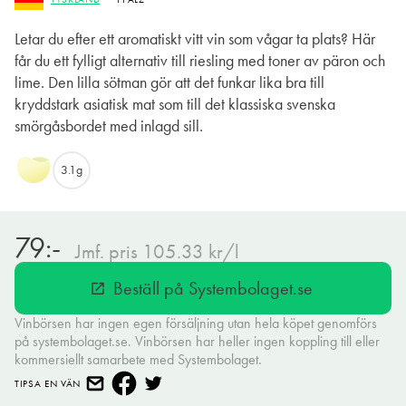
Letar du efter ett aromatiskt vitt vin som vågar ta plats? Här
får du ett fylligt alternativ till riesling med toner av päron och
lime. Den lilla sötman gör att det funkar lika bra till
kryddstark asiatisk mat som till det klassiska svenska
smörgåsbordet med inlagd sill.
3.1g
79:-
Jmf. pris 105.33 kr/l
Beställ på Systembolaget.se
open_in_new
Vinbörsen har ingen egen försäljning utan hela köpet genomförs
på systembolaget.se. Vinbörsen har heller ingen koppling till eller
kommersiellt samarbete med Systembolaget.
TIPSA EN VÄN