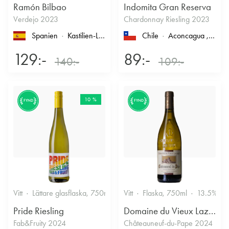
Ramón Bilbao
Indomita Gran Reserva
Verdejo 2023
Chardonnay Riesling 2023
Spanien
Kastilien-León
, Rueda
Chile
Aconcagua
, Casablanca
129:-
89:-
140:-
109:-
10 %
FYND
FYND
Vitt
Lättare glasflaska, 750ml
12%
Vitt
Flaska, 750ml
Friskt & Fruktigt
13.5%
Pride Riesling
Domaine du Vieux Lazaret
Fab&Fruity 2024
Châteauneuf-du-Pape 2024