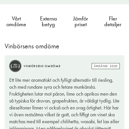
Vårt
Externa
Jämför
Fler
omdöme
betyg
priset
detaljer
Vinbörsens omdöme
BRA
ÅRGÅNG: 2020
VINBÖRSENS OMDÖME
KÖP
Ett lite mer aromatiskt och fylligt alternativ till riesling,
och med rundare syra och fetare munkänsla.
Fruktigheten lutar mot päron, lime och aprikos men den
så typiska för druvan, grapefrukten, är väldigt tydlig. Lite
dieseltoner finner vi också och en svag örtighet. Här har
vi även restsötma vilket är gott, och fiffigt om vinet ska
matchas med till exempel chilihetta, wasabi, fet lax eller
inläggningar. Men påfågelsvinet är absolut jättegott