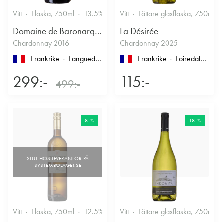
Vitt
Flaska, 750ml
13.5%
Vitt
Lättare glasflaska, 750ml
Domaine de Baronarques
La Désirée
Chardonnay 2016
Chardonnay 2025
Frankrike
Languedoc-Roussillon
, Limoux
Frankrike
Loiredalen
, IG
299:-
115:-
499:-
8 %
18 %
Vitt
Flaska, 750ml
12.5%
Vitt
Lättare glasflaska, 750ml